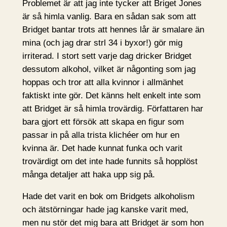
Problemet är att jag inte tycker att Briget Jones
är så himla vanlig. Bara en sådan sak som att
Bridget bantar trots att hennes lår är smalare än
mina (och jag drar strl 34 i byxor!) gör mig
irriterad. I stort sett varje dag dricker Bridget
dessutom alkohol, vilket är någonting som jag
hoppas och tror att alla kvinnor i allmänhet
faktiskt inte gör. Det känns helt enkelt inte som
att Bridget är så himla trovärdig. Författaren har
bara gjort ett försök att skapa en figur som
passar in på alla trista klichéer om hur en
kvinna är. Det hade kunnat funka och varit
trovärdigt om det inte hade funnits så hopplöst
många detaljer att haka upp sig på.
Hade det varit en bok om Bridgets alkoholism
och ätstörningar hade jag kanske varit med,
men nu stör det mig bara att Bridget är som hon