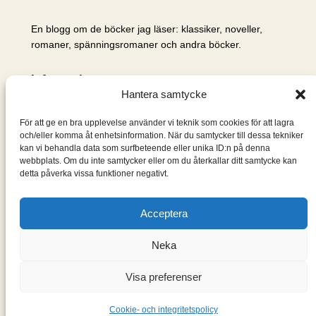
En blogg om de böcker jag läser: klassiker, noveller,
romaner, spänningsromaner och andra böcker.
Information
Hantera samtycke
Cookie- och integritetspolicy
Om mig & om bloggen
För att ge en bra upplevelse använder vi teknik som cookies för att lagra
S
och/eller komma åt enhetsinformation. När du samtycker till dessa tekniker
kan vi behandla data som surfbeteende eller unika ID:n på denna
ö
webbplats. Om du inte samtycker eller om du återkallar ditt samtycke kan
k
detta påverka vissa funktioner negativt.
Acceptera
Neka
Visa preferenser
Designad med
WordPress
Cookie- och integritetspolicy