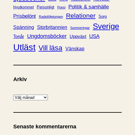
Politik & samhälle
Personligt
Nyutkommet
Poesi
Relationer
Prisbelönt
Sorg
Radioföljetongen
Sverige
Spänning
Storbritannien
Summeringar
Ungdomsböcker
USA
Uppväxt
Tonår
Utläst
Vill läsa
Vänskap
Arkiv
A
r
k
i
Senaste kommentarerna
v