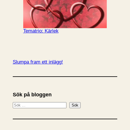
Tematrio: Kärlek
Slumpa fram ett inlägg!
Sök på bloggen
S
Sök
ö
k