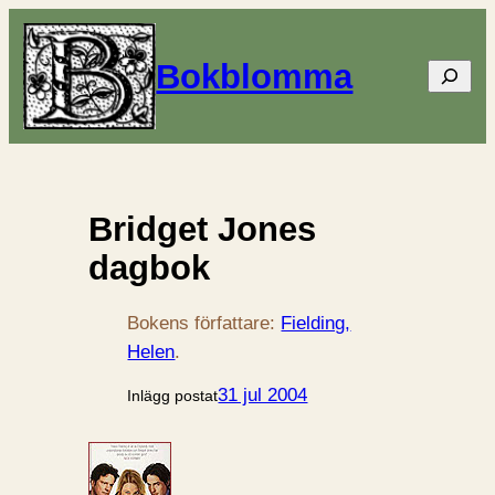
Bokblomma
Sök
Bridget Jones
dagbok
Bokens författare:
Fielding,
Helen
.
31 jul 2004
Inlägg postat