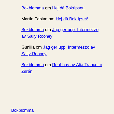
Bokblomma
om
Hej då Boktipset!
Martin Fabian
om
Hej då Boktipset!
Bokblomma
om
Jag ger upp: Intermezzo
av Sally Rooney
Gunilla
om
Jag ger upp: Intermezzo av
Sally Rooney
Bokblomma
om
Rent hus av Alia Trabucco
Zerán
Bokblomma