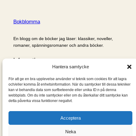
Bokblomma
En blogg om de böcker jag läser: klassiker, noveller,
romaner, spänningsromaner och andra böcker.
Information
Hantera samtycke
Cookie- och integritetspolicy
Om mig & om bloggen
För att ge en bra upplevelse använder vi teknik som cookies för att lagra
S
och/eller komma åt enhetsinformation. När du samtycker till dessa tekniker
kan vi behandla data som surfbeteende eller unika ID:n på denna
ö
webbplats. Om du inte samtycker eller om du återkallar ditt samtycke kan
k
detta påverka vissa funktioner negativt.
Acceptera
Neka