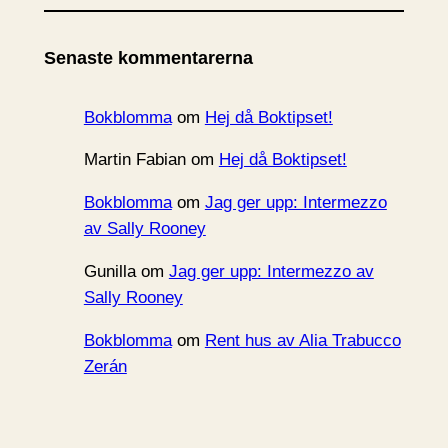
k
i
Senaste kommentarerna
v
Bokblomma
om
Hej då Boktipset!
Martin Fabian
om
Hej då Boktipset!
Bokblomma
om
Jag ger upp: Intermezzo
av Sally Rooney
Gunilla
om
Jag ger upp: Intermezzo av
Sally Rooney
Bokblomma
om
Rent hus av Alia Trabucco
Zerán