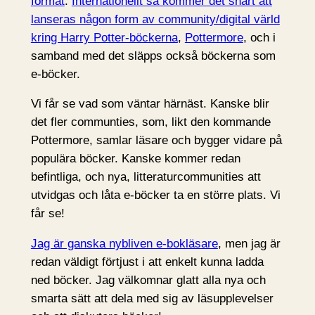
format
.
Internationellt så kommer det snart att
lanseras någon form av community/digital värld
kring Harry Potter-böckerna
,
Pottermore
, och i
samband med det släpps också böckerna som
e-böcker.
Vi får se vad som väntar härnäst. Kanske blir
det fler communties, som, likt den kommande
Pottermore, samlar läsare och bygger vidare på
populära böcker. Kanske kommer redan
befintliga, och nya, litteraturcommunities att
utvidgas och låta e-böcker ta en större plats. Vi
får se!
Jag är ganska nybliven e-bokläsare
, men jag är
redan väldigt förtjust i att enkelt kunna ladda
ned böcker. Jag välkomnar glatt alla nya och
smarta sätt att dela med sig av läsupplevelser