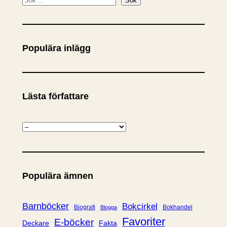
S
Sök
ö
k
Populära inlägg
Lästa författare
K
a
t
e
Populära ämnen
g
o
r
Barnböcker
Bokcirkel
Biografi
Bokhandel
Blogga
i
Favoriter
E-böcker
Deckare
Fakta