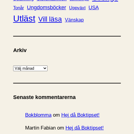
Ungdomsböcker
USA
Uppväxt
Tonår
Utläst
Vill läsa
Vänskap
Arkiv
A
r
k
i
Senaste kommentarerna
v
Bokblomma
om
Hej då Boktipset!
Martin Fabian
om
Hej då Boktipset!