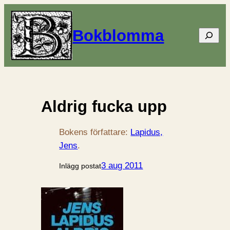
Bokblomma
Sök
Aldrig fucka upp
Bokens författare:
Lapidus,
Jens
.
3 aug 2011
Inlägg postat