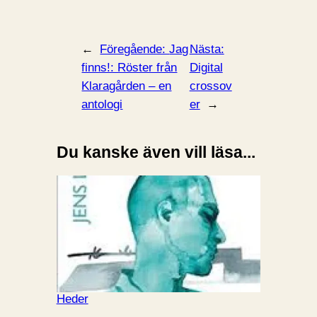
←
Föregående:
Jag
Nästa:
finns!: Röster från
Digital
Klaragården – en
crossov
antologi
er
→
Du kanske även vill läsa...
Heder