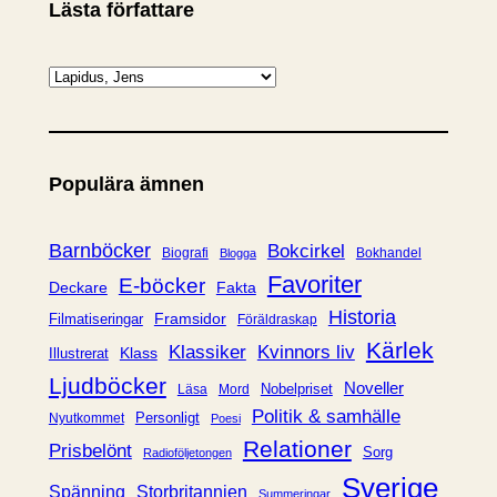
Lästa författare
K
a
t
e
Populära ämnen
g
o
r
Barnböcker
Bokcirkel
Biografi
Bokhandel
Blogga
i
Favoriter
E-böcker
Deckare
Fakta
e
Historia
Framsidor
Filmatiseringar
Föräldraskap
r
Kärlek
Klassiker
Kvinnors liv
Klass
Illustrerat
Ljudböcker
Noveller
Nobelpriset
Läsa
Mord
Politik & samhälle
Personligt
Nyutkommet
Poesi
Relationer
Prisbelönt
Sorg
Radioföljetongen
Sverige
Spänning
Storbritannien
Summeringar