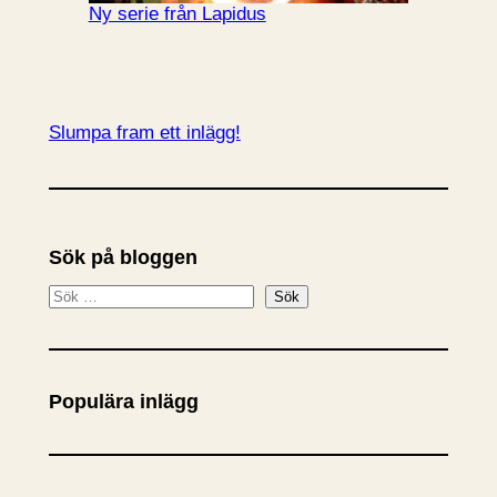
Ny serie från Lapidus
Slumpa fram ett inlägg!
Sök på bloggen
S
Sök
ö
k
Populära inlägg