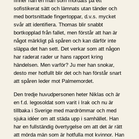
finner han en man som mördats på ett
sofistikerat sätt och lämnats utan tänder och
med bortsnittade fingertoppar, d.v.s. mycket
svår att identifiera. Thomas blir snabbt
bortkopplad från fallet, men förstår att han är
något märkligt på spåren och kan därför inte
släppa det han sett. Det verkar som att någon
har raderat rader ur hans rapport kring
händelsen. Men varför? Ju mer han snokar,
desto mer hotfullt blir det och han förstår snart
att spåren leder mot Palmemordet.
Den tredje huvudpersonen heter Niklas och är
en f.d. legosoldat som varit i Irak och nu är
tillbaka i Sverige med mardrömmar och med
sjuka idéer om att städa upp i samhället. Han
har en fullständig övertygelse om att det är rätt
att mörda män som är hotfulla mot kvinnor. Han