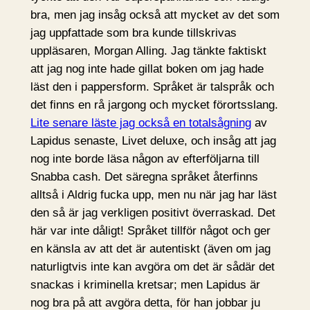
bra, men jag insåg också att mycket av det som
jag uppfattade som bra kunde tillskrivas
uppläsaren, Morgan Alling. Jag tänkte faktiskt
att jag nog inte hade gillat boken om jag hade
läst den i pappersform. Språket är talspråk och
det finns en rå jargong och mycket förortsslang.
Lite senare läste jag också en totalsågning
av
Lapidus senaste, Livet deluxe, och insåg att jag
nog inte borde läsa någon av efterföljarna till
Snabba cash. Det säregna språket återfinns
alltså i Aldrig fucka upp, men nu när jag har läst
den så är jag verkligen positivt överraskad. Det
här var inte dåligt! Språket tillför något och ger
en känsla av att det är autentiskt (även om jag
naturligtvis inte kan avgöra om det är sådär det
snackas i kriminella kretsar; men Lapidus är
nog bra på att avgöra detta, för han jobbar ju