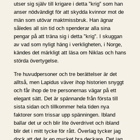
utser sig själv till krigare i detta ”krig” som han
anser nödvändigt för att skydda kvinnor mot de
män som utövar maktmissbruk. Han ägnar
således all sin tid och spenderar alla sina
pengar på att träna sig i detta ”krig”. I skuggan
av vad som nyligt häng i verkligheten, i Norge,
kändes det märkligt att läsa om Niklas och hans
störda övertygelse.
Tre huvudpersoner och tre berättelser är det
alltså, men Lapidus väver ihop historien snyggt
och får ihop de tre personernas vägar på ett
elegant sätt. Det är spännande från första till
sista sidan och tillkommer hela tiden nya
faktorer som trissar upp spänningen. Ibland
ballar det ur och blir lite överdrivet och ibland
blir det i mitt tycke för rått. Överlag tycker jag
dock att det är en mycket bra deckare. Det jag