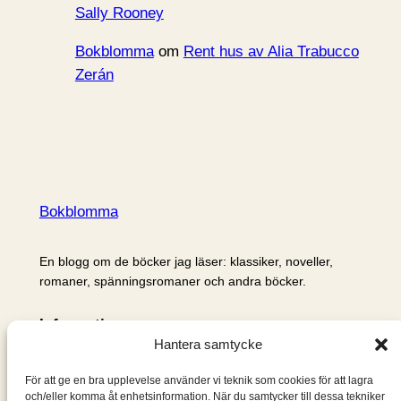
Sally Rooney
Bokblomma
om
Rent hus av Alia Trabucco
Zerán
Bokblomma
En blogg om de böcker jag läser: klassiker, noveller,
romaner, spänningsromaner och andra böcker.
Information
Hantera samtycke
Cookie- och integritetspolicy
Om mig & om bloggen
För att ge en bra upplevelse använder vi teknik som cookies för att lagra
S
och/eller komma åt enhetsinformation. När du samtycker till dessa tekniker