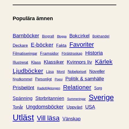
t
e
Populära ämnen
g
o
r
Barnböcker
Bokcirkel
Biografi
Bokhandel
Blogga
i
Favoriter
E-böcker
Deckare
Fakta
e
Historia
Framsidor
Filmatiseringar
Föräldraskap
r
Kärlek
Klassiker
Kvinnors liv
Klass
Illustrerat
Ljudböcker
Noveller
Nobelpriset
Läsa
Mord
Politik & samhälle
Personligt
Nyutkommet
Poesi
Relationer
Prisbelönt
Sorg
Radioföljetongen
Sverige
Spänning
Storbritannien
Summeringar
Ungdomsböcker
USA
Uppväxt
Tonår
Utläst
Vill läsa
Vänskap