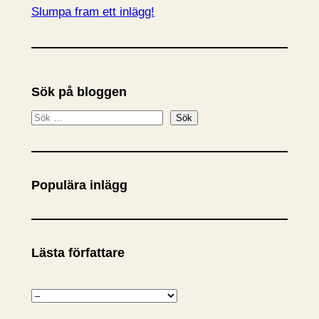
Slumpa fram ett inlägg!
Sök på bloggen
S
Sök
ö
k
Populära inlägg
Lästa författare
K
a