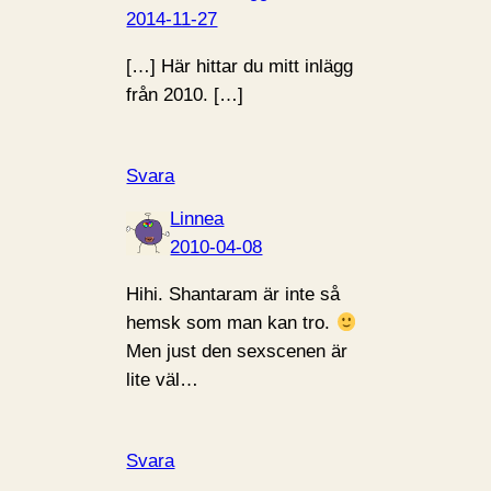
2014-11-27
[…] Här hittar du mitt inlägg
från 2010. […]
Svara
Linnea
2010-04-08
Hihi. Shantaram är inte så
hemsk som man kan tro.
Men just den sexscenen är
lite väl…
Svara