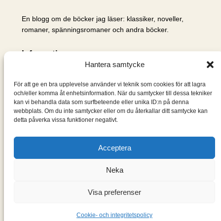
En blogg om de böcker jag läser: klassiker, noveller,
romaner, spänningsromaner och andra böcker.
Information
Hantera samtycke
Cookie- och integritetspolicy
Om mig & om bloggen
För att ge en bra upplevelse använder vi teknik som cookies för att lagra
S
och/eller komma åt enhetsinformation. När du samtycker till dessa tekniker
kan vi behandla data som surfbeteende eller unika ID:n på denna
ö
webbplats. Om du inte samtycker eller om du återkallar ditt samtycke kan
k
detta påverka vissa funktioner negativt.
Acceptera
Neka
Visa preferenser
Designad med
WordPress
Cookie- och integritetspolicy