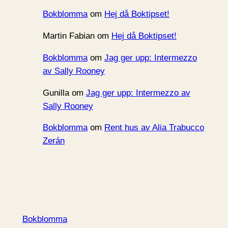
Bokblomma
om
Hej då Boktipset!
Martin Fabian
om
Hej då Boktipset!
Bokblomma
om
Jag ger upp: Intermezzo
av Sally Rooney
Gunilla
om
Jag ger upp: Intermezzo av
Sally Rooney
Bokblomma
om
Rent hus av Alia Trabucco
Zerán
Bokblomma