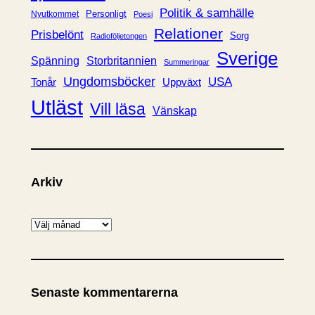
Politik & samhälle
Personligt
Nyutkommet
Poesi
Relationer
Prisbelönt
Sorg
Radioföljetongen
Sverige
Spänning
Storbritannien
Summeringar
Ungdomsböcker
USA
Uppväxt
Tonår
Utläst
Vill läsa
Vänskap
Arkiv
A
r
k
i
Senaste kommentarerna
v