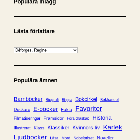
Populära inlägg
Lästa författare
K
a
t
e
Populära ämnen
g
o
r
Barnböcker
Bokcirkel
Biografi
Bokhandel
Blogga
i
Favoriter
E-böcker
Deckare
Fakta
e
Historia
Framsidor
Filmatiseringar
Föräldraskap
r
Kärlek
Klassiker
Kvinnors liv
Klass
Illustrerat
Ljudböcker
Noveller
Nobelpriset
Läsa
Mord