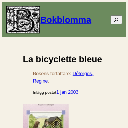
Bokblomma
Sök
La bicyclette bleue
Bokens författare:
Déforges,
Regine
.
1 jan 2003
Inlägg postat