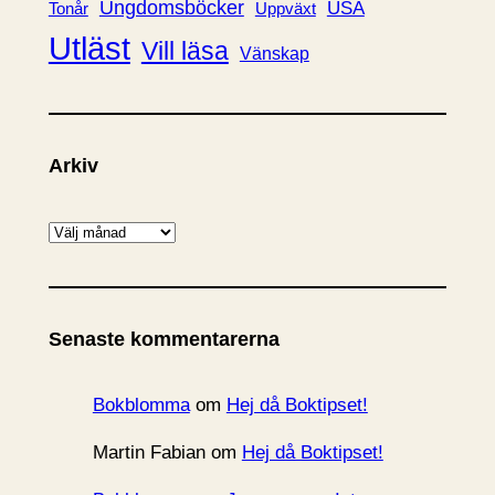
Ungdomsböcker
USA
Uppväxt
Tonår
Utläst
Vill läsa
Vänskap
Arkiv
A
r
k
i
Senaste kommentarerna
v
Bokblomma
om
Hej då Boktipset!
Martin Fabian
om
Hej då Boktipset!