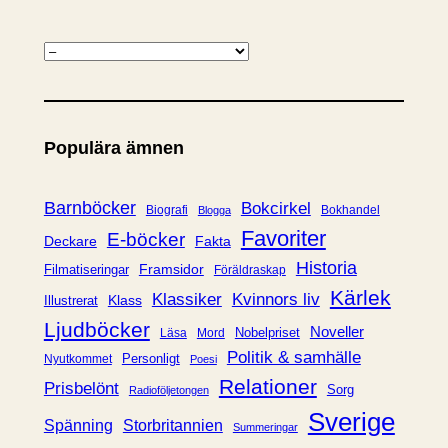
K
a
t
e
Populära ämnen
g
o
r
Barnböcker
Bokcirkel
Biografi
Bokhandel
Blogga
i
Favoriter
E-böcker
Deckare
Fakta
e
Historia
Framsidor
Filmatiseringar
Föräldraskap
r
Kärlek
Klassiker
Kvinnors liv
Klass
Illustrerat
Ljudböcker
Noveller
Nobelpriset
Läsa
Mord
Politik & samhälle
Personligt
Nyutkommet
Poesi
Relationer
Prisbelönt
Sorg
Radioföljetongen
Sverige
Spänning
Storbritannien
Summeringar