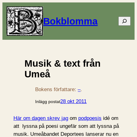
Bokblomma
Sök
Musik & text från
Umeå
Bokens författare:
–
.
28 okt 2011
Inlägg postat
Här om dagen skrev jag
om
podpoesis
idé om
att lyssna på poesi ungefär som att lyssna på
musik. Umeåbandet Deportees lanserar nu en