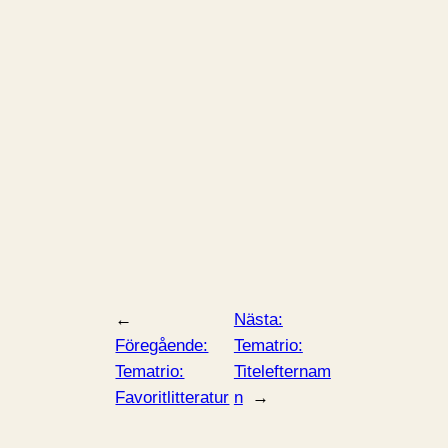
←
Nästa:
Föregående:
Tematrio:
Tematrio:
Titelefternam
Favoritlitteratur
n
→