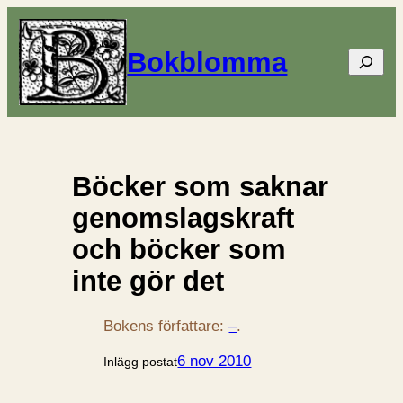
Bokblomma
Sök
Böcker som saknar
genomslagskraft
och böcker som
inte gör det
Bokens författare:
–
.
6 nov 2010
Inlägg postat