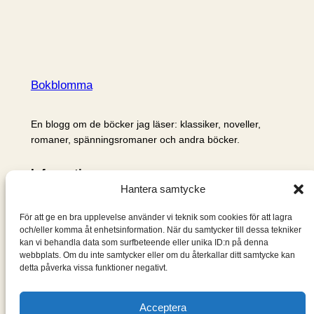
Bokblomma
En blogg om de böcker jag läser: klassiker, noveller,
romaner, spänningsromaner och andra böcker.
Information
Hantera samtycke
Cookie- och integritetspolicy
Om mig & om bloggen
För att ge en bra upplevelse använder vi teknik som cookies för att lagra
S
och/eller komma åt enhetsinformation. När du samtycker till dessa tekniker
kan vi behandla data som surfbeteende eller unika ID:n på denna
ö
webbplats. Om du inte samtycker eller om du återkallar ditt samtycke kan
k
detta påverka vissa funktioner negativt.
Acceptera