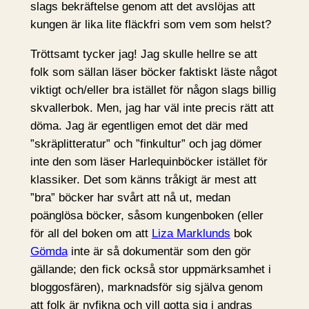
slags bekräftelse genom att det avslöjas att
kungen är lika lite fläckfri som vem som helst?
Tröttsamt tycker jag! Jag skulle hellre se att
folk som sällan läser böcker faktiskt läste något
viktigt och/eller bra istället för någon slags billig
skvallerbok. Men, jag har väl inte precis rätt att
döma. Jag är egentligen emot det där med
”skräplitteratur” och ”finkultur” och jag dömer
inte den som läser Harlequinböcker istället för
klassiker. Det som känns tråkigt är mest att
”bra” böcker har svårt att nå ut, medan
poänglösa böcker, såsom kungenboken (eller
för all del boken om att
Liza Marklunds
bok
Gömda
inte är så dokumentär som den gör
gällande; den fick också stor uppmärksamhet i
bloggosfären), marknadsför sig själva genom
att folk är nyfikna och vill gotta sig i andras