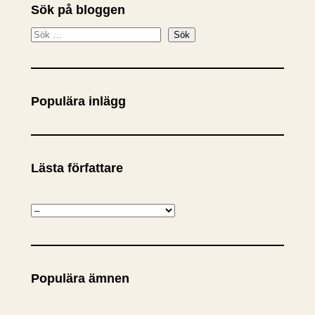
Sök på bloggen
S
Sök
ö
k
Populära inlägg
Lästa författare
K
a
t
e
Populära ämnen
g
o