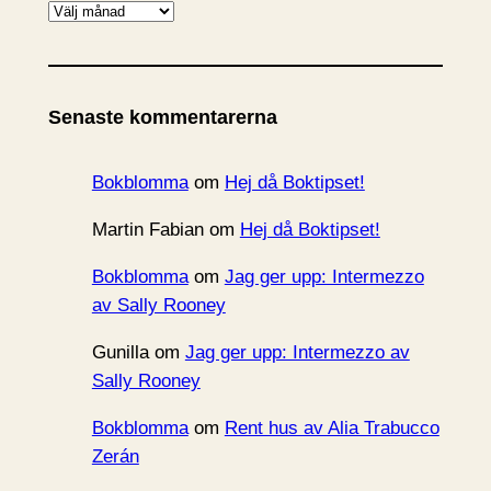
A
r
k
i
Senaste kommentarerna
v
Bokblomma
om
Hej då Boktipset!
Martin Fabian
om
Hej då Boktipset!
Bokblomma
om
Jag ger upp: Intermezzo
av Sally Rooney
Gunilla
om
Jag ger upp: Intermezzo av
Sally Rooney
Bokblomma
om
Rent hus av Alia Trabucco
Zerán