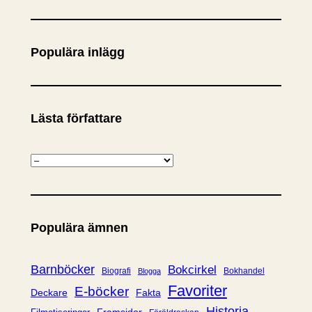
ö
k
Populära inlägg
Lästa författare
K
a
t
e
Populära ämnen
g
o
r
Barnböcker
Bokcirkel
Biografi
Bokhandel
Blogga
i
Favoriter
E-böcker
Deckare
Fakta
e
Historia
Framsidor