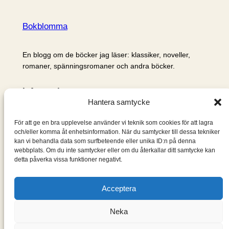
Bokblomma
En blogg om de böcker jag läser: klassiker, noveller,
romaner, spänningsromaner och andra böcker.
Information
Hantera samtycke
Cookie- och integritetspolicy
Om mig & om bloggen
För att ge en bra upplevelse använder vi teknik som cookies för att lagra
S
och/eller komma åt enhetsinformation. När du samtycker till dessa tekniker
kan vi behandla data som surfbeteende eller unika ID:n på denna
ö
webbplats. Om du inte samtycker eller om du återkallar ditt samtycke kan
k
detta påverka vissa funktioner negativt.
Acceptera
Neka