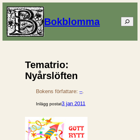
Bokblomma
Sök
Tematrio:
Nyårslöften
Bokens författare:
–
.
3 jan 2011
Inlägg postat