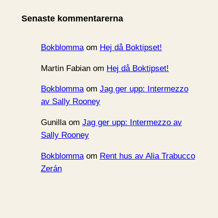
i
Senaste kommentarerna
v
Bokblomma
om
Hej då Boktipset!
Martin Fabian
om
Hej då Boktipset!
Bokblomma
om
Jag ger upp: Intermezzo
av Sally Rooney
Gunilla
om
Jag ger upp: Intermezzo av
Sally Rooney
Bokblomma
om
Rent hus av Alia Trabucco
Zerán