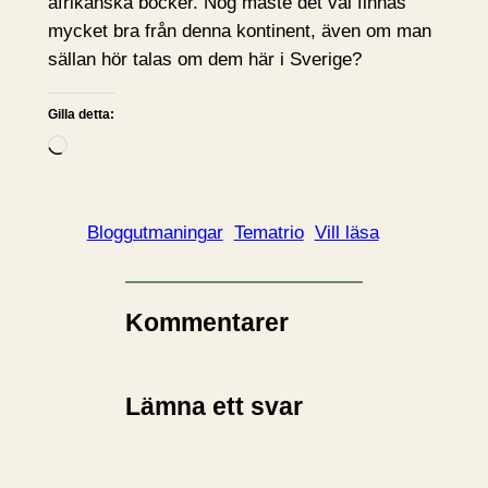
afrikanska böcker. Nog måste det väl finnas
mycket bra från denna kontinent, även om man
sällan hör talas om dem här i Sverige?
Gilla detta:
L
a
d
d
Bloggutmaningar
Tematrio
Vill läsa
a
r
i
Kommentarer
n
…
Lämna ett svar