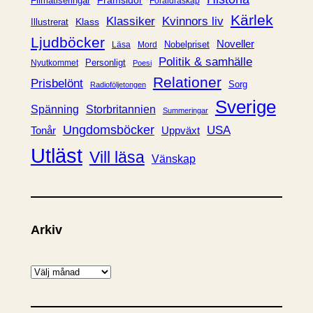
Filmatiseringar
Föräldraskap
r
Kärlek
Klassiker
Kvinnors liv
Klass
Illustrerat
Ljudböcker
Noveller
Nobelpriset
Läsa
Mord
Politik & samhälle
Personligt
Nyutkommet
Poesi
Relationer
Prisbelönt
Sorg
Radioföljetongen
Sverige
Spänning
Storbritannien
Summeringar
Ungdomsböcker
USA
Uppväxt
Tonår
Utläst
Vill läsa
Vänskap
Arkiv
A
r
k