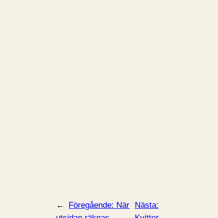
←
Föregående:
När
Nästa:
utsidan räknas.
Kvitter