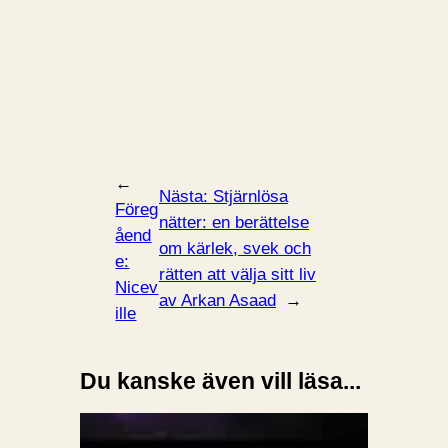
←
Nästa:
Stjärnlösa
Föreg
nätter: en berättelse
åend
om kärlek, svek och
e:
rätten att välja sitt liv
Nicev
av Arkan Asaad
→
ille
Du kanske även vill läsa...