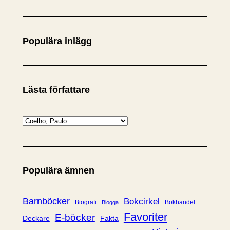
ö
k
Populära inlägg
Lästa författare
K
a
t
e
Populära ämnen
g
o
r
Barnböcker
Bokcirkel
Biografi
Bokhandel
Blogga
i
Favoriter
E-böcker
Deckare
Fakta
e