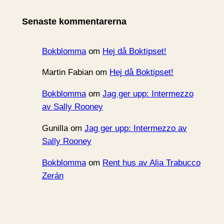
i
Senaste kommentarerna
v
Bokblomma
om
Hej då Boktipset!
Martin Fabian
om
Hej då Boktipset!
Bokblomma
om
Jag ger upp: Intermezzo
av Sally Rooney
Gunilla
om
Jag ger upp: Intermezzo av
Sally Rooney
Bokblomma
om
Rent hus av Alia Trabucco
Zerán