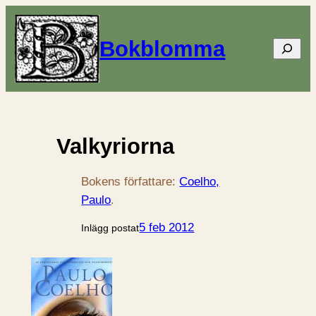
Bokblomma
Sök
Valkyriorna
Bokens författare:
Coelho,
Paulo
.
5 feb 2012
Inlägg postat