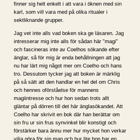
finner sig helt enkelt i att vara i öknen med sin
karl, som vill vara med på olika ritualer i
sektliknande grupper.
Jag vet inte alls vad boken ska ge läsaren. Jag
intresserar mig inte alls för sådan här ”magi”
och fascineras inte av Coelhos sökande efter
änglar, så för mig är enda behållningen att jag
nu har lärt mig något mer om Coelho och hans
tro. Dessutom tycker jag att boken är märklig
på så sätt att den handlar en hel del om Chris
och hennes oförståelse för mannens
magiintresse och hur hon sedan trots allt
gläntar på dörren till det här änglasökandet. Att
Coelho har skrivit en bok där han berättar om
sin fru ur sin frus synvinkel blir konstigt och
förstärker bara ännu mer hur mycket hon verkar
vilja göra för sin man och hur lite hon har en