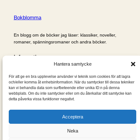
Bokblomma
En blogg om de böcker jag läser: klassiker, noveller,
romaner, spänningsromaner och andra böcker.
Information
Hantera samtycke
Cookie- och integritetspolicy
Om mig & om bloggen
För att ge en bra upplevelse använder vi teknik som cookies för att lagra
S
och/eller komma åt enhetsinformation. När du samtycker till dessa tekniker
kan vi behandla data som surfbeteende eller unika ID:n på denna
ö
webbplats. Om du inte samtycker eller om du återkallar ditt samtycke kan
k
detta påverka vissa funktioner negativt.
Acceptera
Neka