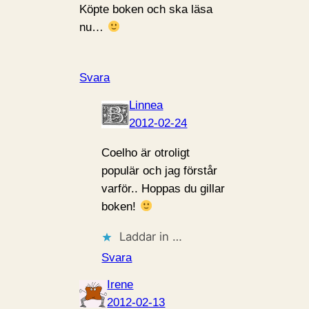
Köpte boken och ska läsa
nu…
Svara
Linnea
2012-02-24
Coelho är otroligt
populär och jag förstår
varför.. Hoppas du gillar
boken!
Laddar in …
Svara
Irene
2012-02-13