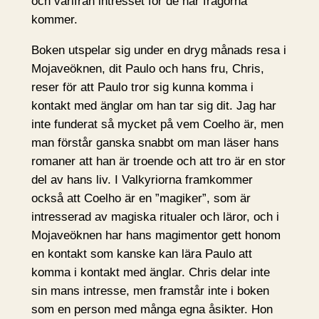
och varifrån intresset för de här frågorna
kommer.
Boken utspelar sig under en dryg månads resa i
Mojaveöknen, dit Paulo och hans fru, Chris,
reser för att Paulo tror sig kunna komma i
kontakt med änglar om han tar sig dit. Jag har
inte funderat så mycket på vem Coelho är, men
man förstår ganska snabbt om man läser hans
romaner att han är troende och att tro är en stor
del av hans liv. I Valkyriorna framkommer
också att Coelho är en ”magiker”, som är
intresserad av magiska ritualer och läror, och i
Mojaveöknen har hans magimentor gett honom
en kontakt som kanske kan lära Paulo att
komma i kontakt med änglar. Chris delar inte
sin mans intresse, men framstår inte i boken
som en person med många egna åsikter. Hon