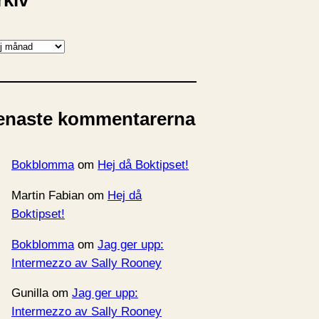
rkiv
enaste kommentarerna
Bokblomma
om
Hej då Boktipset!
Martin Fabian
om
Hej då
Boktipset!
Bokblomma
om
Jag ger upp:
Intermezzo av Sally Rooney
Gunilla
om
Jag ger upp:
Intermezzo av Sally Rooney