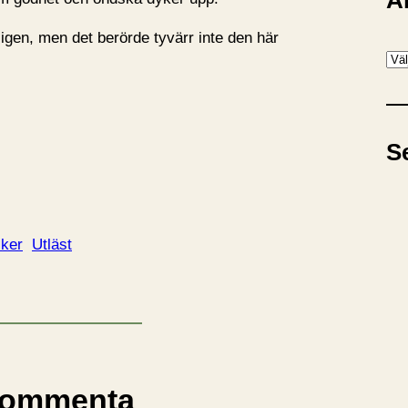
A
ligen, men det berörde tyvärr inte den här
A
r
k
i
S
v
cker
Utläst
ommenta