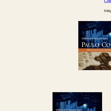
Coe
Inlä