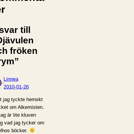
er
svar till
Djävulen
ch fröken
rym”
Linnea
2010-01-26
t jag tyckte hemskt
ket om Alkemisten.
jag är lite kluven
ng vad jag tycker om
lhos böcker.