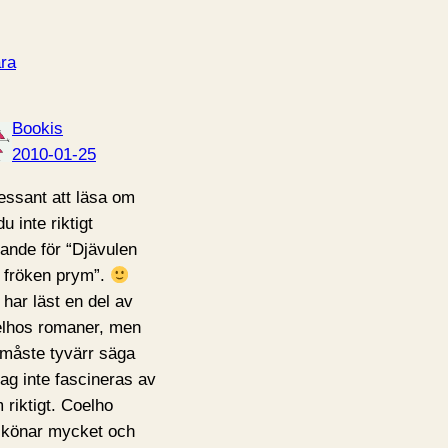
ra
Bookis
2010-01-25
ressant att läsa om
du inte riktigt
tande för “Djävulen
 fröken prym”.
 har läst en del av
lhos romaner, men
 måste tyvärr säga
 jag inte fascineras av
 riktigt. Coelho
skönar mycket och