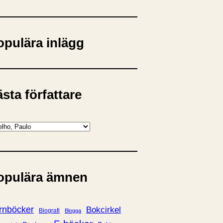
opulära inlägg
sta författare
opulära ämnen
rnböcker
Bokcirkel
Biografi
Blogga