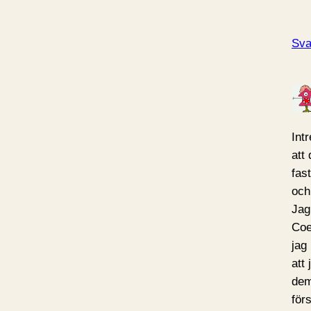
Sva
Int
att 
fas
och
Jag
Coe
jag
att
dem
för