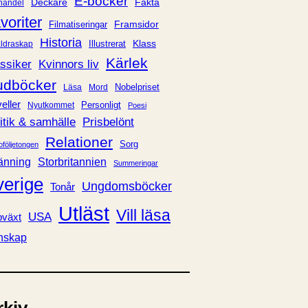
E-böcker
Deckare
Fakta
handel
voriter
Framsidor
Filmatiseringar
Historia
Klass
ldraskap
Illustrerat
Kärlek
ssiker
Kvinnors liv
udböcker
Nobelpriset
Läsa
Mord
eller
Personligt
Nyutkommet
Poesi
itik & samhälle
Prisbelönt
Relationer
Sorg
oföljetongen
änning
Storbritannien
Summeringar
verige
Ungdomsböcker
Tonår
Utläst
Vill läsa
USA
växt
nskap