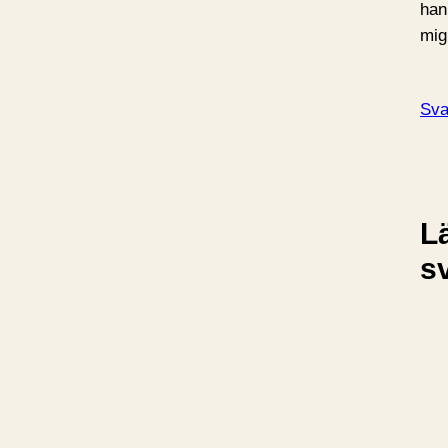
han 
mig
Sva
L
s