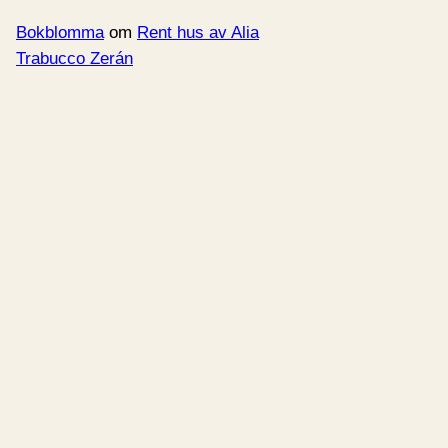
Bokblomma
om
Rent hus av Alia
Trabucco Zerán