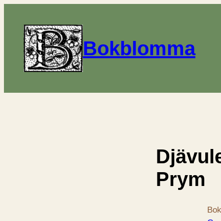
Bokblomma
Djävul
Prym
Bok