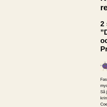
r
2 
”
o
P
Fas
myc
Så 
kri
Coe