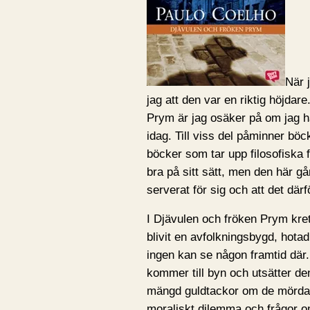
När 
jag att den var en riktig höjdar
Prym är jag osäker på om jag ha
idag. Till viss del påminner böc
böcker som tar upp filosofiska 
bra på sitt sätt, men den här 
serverat för sig och att det därf
I Djävulen och fröken Prym krets
blivit en avfolkningsbygd, hotad
ingen kan se någon framtid där.
kommer till byn och utsätter den
mängd guldtackor om de mördar e
moraliskt dilemma och frågor 