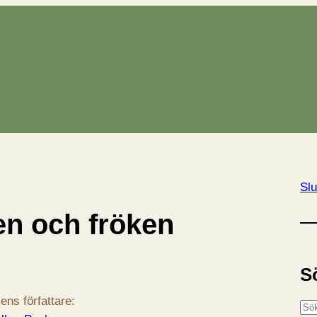
Slu
en och fröken
S
ens författare:
S