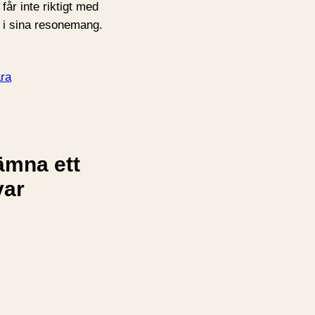
får inte riktigt med
 i sina resonemang.
ra
ämna ett
var