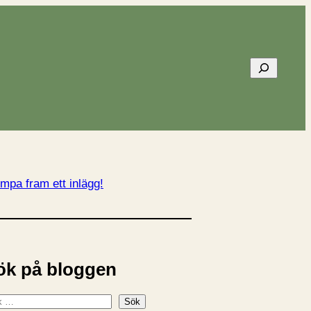
Sök
mpa fram ett inlägg!
ök på bloggen
Sök