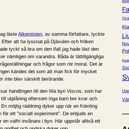
Bok
e
Fa
r
Förä
Kla
jag läste
Alkemisten
, av samma författare, tyckte
Lj
e. Efter att ha lyssnat på Djävulen och fröken
Nov
de tyckt så bra om den ifall jag hade läst den
Pol
ker nämligen om varandra. Båda är lättillgängliga
Radi
frågeställningar och frågor som rör moral. Det är
Sp
gången kändes det som att man fick för mycket
S
ör inte blev särskilt berörande.
Upp
ar handlingen till den lilla byn Viscos, som har
 till utplåning eftersom inga barn bor kvar och
Vä
 En möjlig räddning dyker upp när en främling
 för ett ”socialt experiment”. De erbjuds en
n valfri invånare i byn. Här uppstår alltså ett
om godhet och ondska dyker upp.