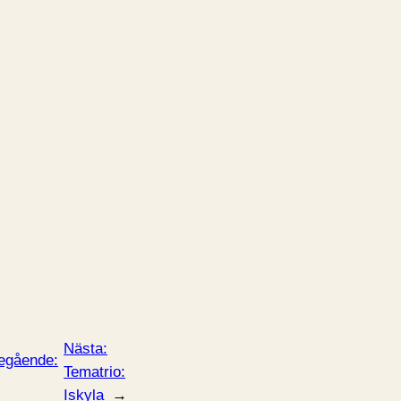
Nästa:
egående:
Tematrio:
Iskyla
→