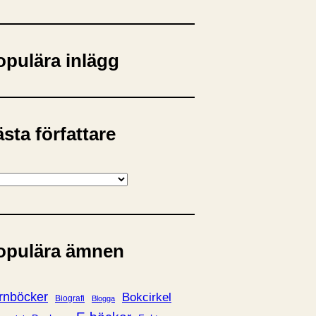
opulära inlägg
sta författare
opulära ämnen
rnböcker
Bokcirkel
Biografi
Blogga