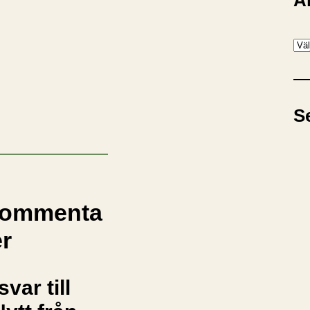
A
A
r
k
i
S
v
ommenta
er
svar till