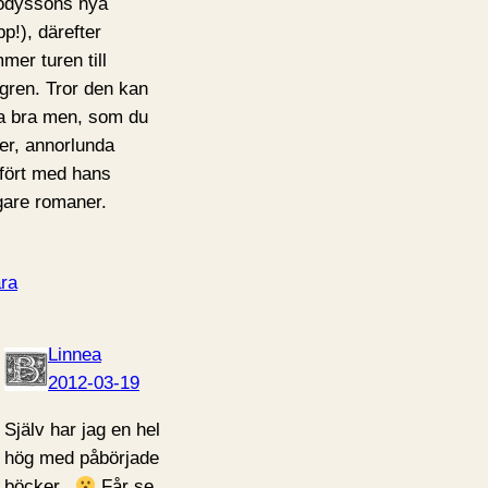
dyssons nya
pp!), därefter
mer turen till
lgren. Tror den kan
a bra men, som du
er, annorlunda
fört med hans
igare romaner.
ra
Linnea
2012-03-19
Själv har jag en hel
hög med påbörjade
böcker..
Får se