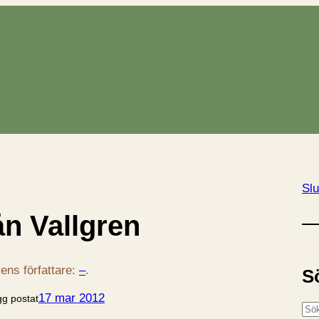
Slu
ån Vallgren
ens författare:
–
.
S
17 mar 2012
gg postat
S