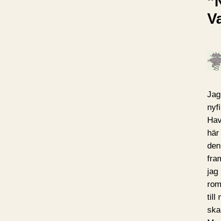
”N
V
Jag
nyf
Hav
här
den
fra
jag
rom
til
ska