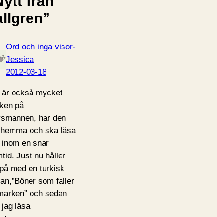
ytt från
allgren”
Ord och inga visor-
Jessica
2012-03-18
 är också mycket
iken på
smannen, har den
 hemma och ska läsa
 inom en snar
mtid. Just nu håller
 på med en turkisk
an,”Böner som faller
l marken” och sedan
 jag läsa