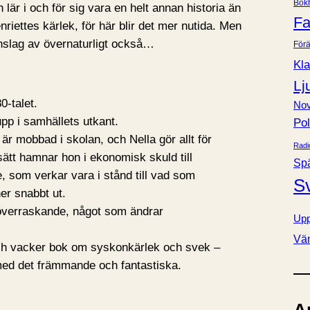
Bok
lär i och för sig vara en helt annan historia än
e
Fa
ettes kärlek, för här blir det mer nutida. Men
r
inslag av övernaturligt också…
Förä
Kla
Lj
0-talet.
Nov
pp i samhällets utkant.
Pol
r mobbad i skolan, och Nella gör allt för
Radi
ätt hamnar hon i ekonomisk skuld till
Sp
, som verkar vara i stånd till vad som
S
ner snabbt ut.
 överraskande, något som ändrar
Upp
Vä
ch vacker bok om syskonkärlek och svek –
ed det främmande och fantastiska.