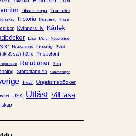
E-böcker
Deckare
Fakta
handel
voriter
Framsidor
Filmatiseringar
Historia
Klass
ldraskap
Illustrerat
Kärlek
ssiker
Kvinnors liv
udböcker
Nobelpriset
Läsa
Mord
eller
Personligt
Nyutkommet
Poesi
itik & samhälle
Prisbelönt
Relationer
Sorg
oföljetongen
änning
Storbritannien
Summeringar
verige
Ungdomsböcker
Tonår
Utläst
Vill läsa
USA
växt
nskap