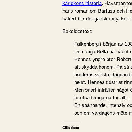
kärlekens historia
. Havsmannen 
hans roman om Barfuss och Henri
säkert blir det ganska mycket 
Baksidestext:
Falkenberg i början av 198
Den unga Nella har vuxit u
Hennes yngre bror Robert ä
att skydda honom. På så s
broderns värsta plågoande
helst. Hennes tidsfrist rin
Men snart inträffar något
förutsättningarna för allt.
En spännande, intensiv o
och om vardagens möte m
Gilla detta: