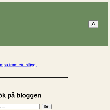
Sök
mpa fram ett inlägg!
ök på bloggen
Sök