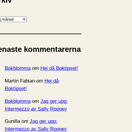
rkiv
enaste kommentarerna
Bokblomma
om
Hej då Boktipset!
Martin Fabian
om
Hej då
Boktipset!
Bokblomma
om
Jag ger upp:
Intermezzo av Sally Rooney
Gunilla
om
Jag ger upp:
Intermezzo av Sally Rooney