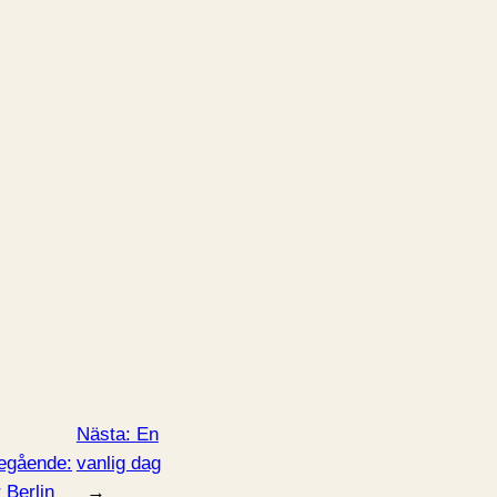
Nästa:
En
egående:
vanlig dag
 Berlin
→