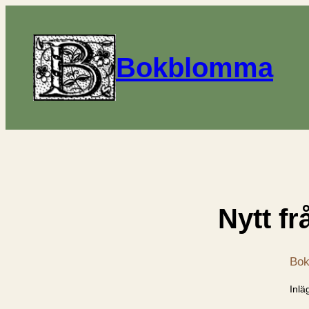
Bokblomma
Nytt fr
Bok
Inlä