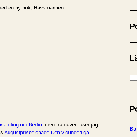
ö
 med en ny bok, Havsmannen:
k
P
Lä
K
a
t
e
P
g
o
samling om Berlin
, men framöver läser jag
r
Ba
ns
Augustprisbelönade
Den vidunderliga
i