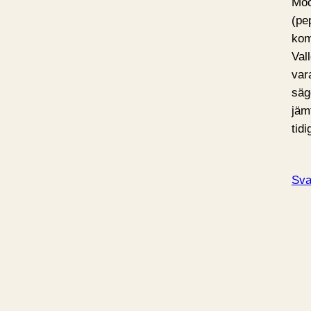
Moo
(pe
kom
Val
var
säg
jäm
tid
Sva