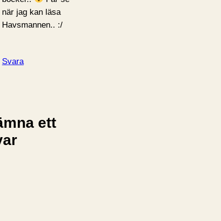
när jag kan läsa
Havsmannen.. :/
Svara
ämna ett
var