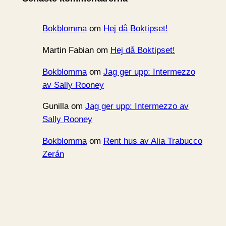
v
Bokblomma
om
Hej då Boktipset!
Martin Fabian
om
Hej då Boktipset!
Bokblomma
om
Jag ger upp: Intermezzo
av Sally Rooney
Gunilla
om
Jag ger upp: Intermezzo av
Sally Rooney
Bokblomma
om
Rent hus av Alia Trabucco
Zerán