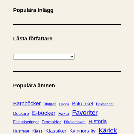
Populära inlägg
Lästa författare
K
a
t
e
Populära ämnen
g
o
r
Barnböcker
Bokcirkel
Biografi
Bokhandel
Blogga
i
Favoriter
E-böcker
Deckare
Fakta
e
Historia
Framsidor
Filmatiseringar
Föräldraskap
r
Kärlek
Klassiker
Kvinnors liv
Klass
Illustrerat