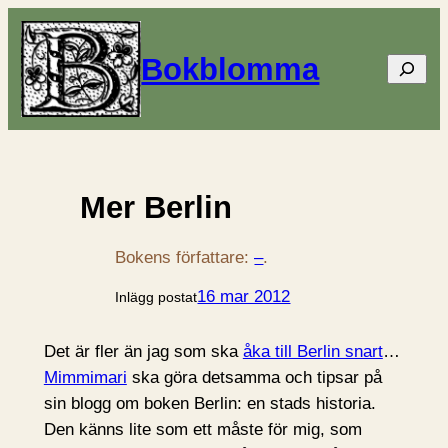
Bokblomma
Sök
Mer Berlin
Bokens författare:
–
.
16 mar 2012
Inlägg postat
Det är fler än jag som ska
åka till Berlin snart
…
Mimmimari
ska göra detsamma och tipsar på
sin blogg om boken Berlin: en stads historia.
Den känns lite som ett måste för mig, som