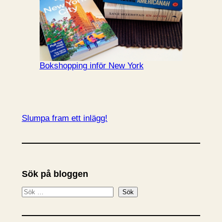
Bokshopping inför New York
Slumpa fram ett inlägg!
Sök på bloggen
S
Sök
ö
k