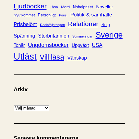
Ljudböcker
Noveller
Nobelpriset
Läsa
Mord
Politik & samhälle
Personligt
Nyutkommet
Poesi
Relationer
Prisbelönt
Sorg
Radioföljetongen
Sverige
Spänning
Storbritannien
Summeringar
Ungdomsböcker
USA
Uppväxt
Tonår
Utläst
Vill läsa
Vänskap
Arkiv
A
r
k
i
Senaste kommentarerna