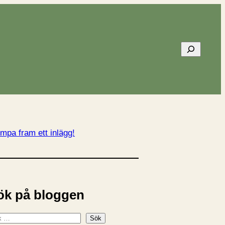
Sök
mpa fram ett inlägg!
ök på bloggen
Sök