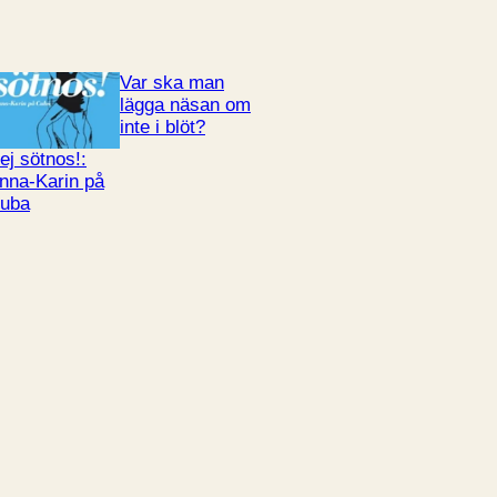
Var ska man
lägga näsan om
inte i blöt?
ej sötnos!:
nna-Karin på
uba