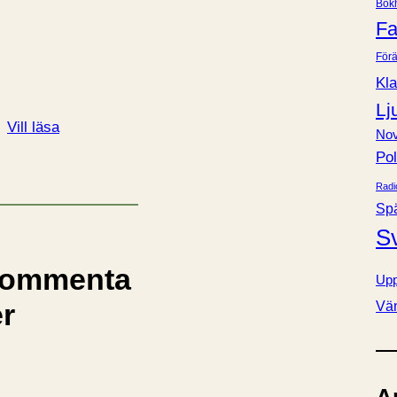
Bok
e
Fa
r
Förä
Kla
Lj
Vill läsa
Nov
Pol
Radi
Sp
S
ommenta
Upp
er
Vä