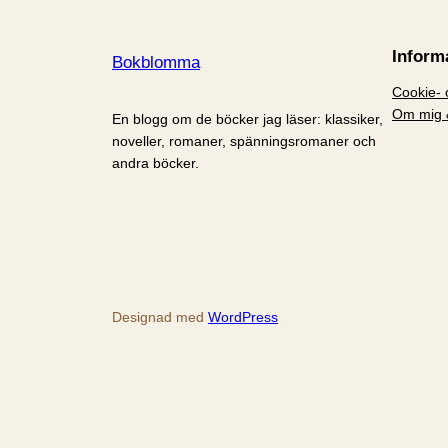
Inform
Bokblomma
Cookie- o
Om mig 
En blogg om de böcker jag läser: klassiker,
noveller, romaner, spänningsromaner och
andra böcker.
Designad med
WordPress