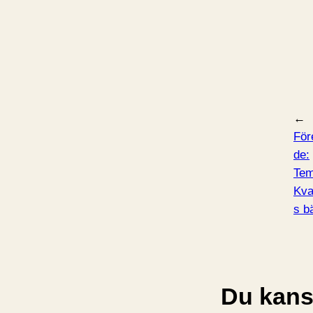
←
För
de:
Tem
Kva
s b
Du kansk