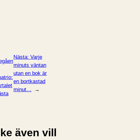
Nästa:
Varje
egåen
minuts väntan
utan en bok är
atrio:
en bortkastad
rtalet
minut…
→
ästa
e även vill