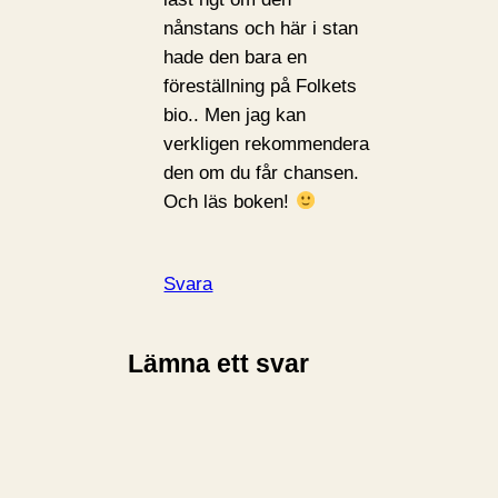
nånstans och här i stan
hade den bara en
föreställning på Folkets
bio.. Men jag kan
verkligen rekommendera
den om du får chansen.
Och läs boken!
Svara
Lämna ett svar