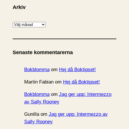
Arkiv
A
r
k
i
Senaste kommentarerna
v
Bokblomma
om
Hej då Boktipset!
Martin Fabian
om
Hej då Boktipset!
Bokblomma
om
Jag ger upp: Intermezzo
av Sally Rooney
Gunilla
om
Jag ger upp: Intermezzo av
Sally Rooney