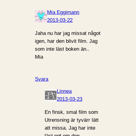
Mia Eggimann
2013-03-22
Jaha nu har jag missat något
igen, har den blivit film. Jag
som inte läst boken än..
Mia
Svara
Linnea
2013-03-23
En finsk, smal film som
Utrensning är tyvärr lätt
att missa. Jag har inte
läst ngt om den