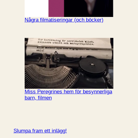
Några filmatiseringar (och böcker)
Miss Peregrines hem för besynnerliga
barn, filmen
Slumpa fram ett inlägg!