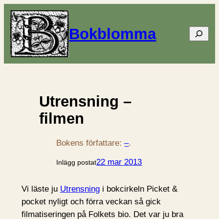
Bokblomma
Sök
Utrensning –
filmen
Bokens författare:
–
.
22 mar 2013
Inlägg postat
Vi läste ju
Utrensning
i bokcirkeln Picket &
pocket nyligt och förra veckan så gick
filmatiseringen på Folkets bio. Det var ju bra