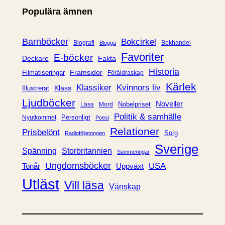
e
Populära ämnen
g
o
r
Barnböcker
Bokcirkel
Biografi
Bokhandel
Blogga
i
Favoriter
E-böcker
Deckare
Fakta
e
Historia
Framsidor
Filmatiseringar
Föräldraskap
r
Kärlek
Klassiker
Kvinnors liv
Klass
Illustrerat
Ljudböcker
Noveller
Nobelpriset
Läsa
Mord
Politik & samhälle
Personligt
Nyutkommet
Poesi
Relationer
Prisbelönt
Sorg
Radioföljetongen
Sverige
Spänning
Storbritannien
Summeringar
Ungdomsböcker
USA
Uppväxt
Tonår
Utläst
Vill läsa
Vänskap