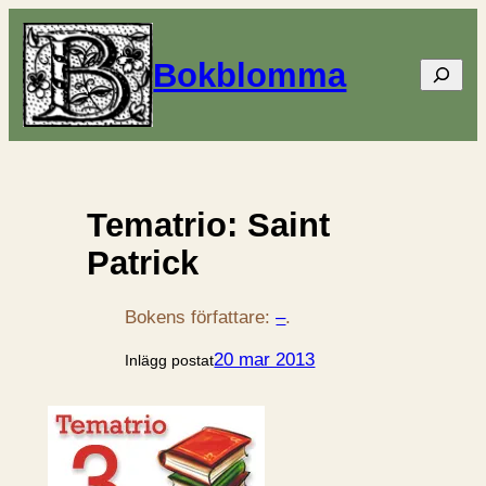
Bokblomma
Sök
Tematrio: Saint
Patrick
Bokens författare:
–
.
20 mar 2013
Inlägg postat