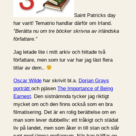
Saint Patricks day
har varit! Tematrio handlar därför om Irland.
”Berätta nu om tre böcker skrivna av irländska
författare.”
Jag letade lite i mitt arkiv och hittade två
författare, men som tur var har jag läst flera
titlar av dem..
Oscar Wilde
har skrivit bl.a.
Dorian Grays
porträtt
och pjäsen
The Importance of Being
Earnest
. Den sistnämnda tycker jag riktigt
mycket om och den finns också som en bra
filmatisering. Det är en rolig berättelse om en
man som lever dubbelliv: ett tråkigt och städat
liv på landet, men som åker in till stan och slår
runt med jämna mellanrum. När han träffar en