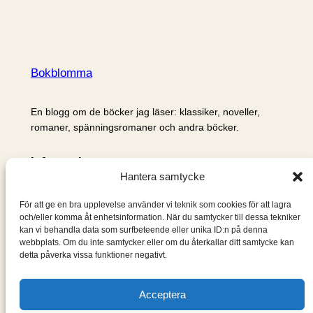
Bokblomma
En blogg om de böcker jag läser: klassiker, noveller,
romaner, spänningsromaner och andra böcker.
Information
Hantera samtycke
Cookie- och integritetspolicy
Om mig & om bloggen
För att ge en bra upplevelse använder vi teknik som cookies för att lagra
S
och/eller komma åt enhetsinformation. När du samtycker till dessa tekniker
kan vi behandla data som surfbeteende eller unika ID:n på denna
ö
webbplats. Om du inte samtycker eller om du återkallar ditt samtycke kan
k
detta påverka vissa funktioner negativt.
Acceptera