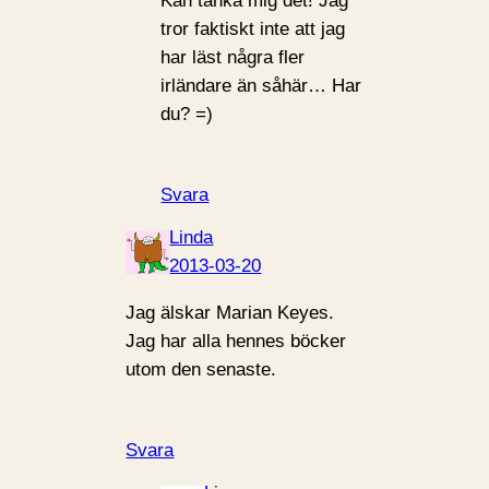
Kan tänka mig det! Jag
tror faktiskt inte att jag
har läst några fler
irländare än såhär… Har
du? =)
Svara
Linda
2013-03-20
Jag älskar Marian Keyes.
Jag har alla hennes böcker
utom den senaste.
Svara