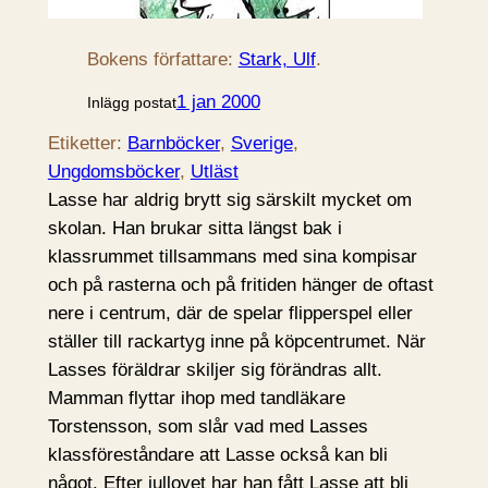
Bokens författare:
Stark, Ulf
.
1 jan 2000
Inlägg postat
Etiketter:
Barnböcker
, 
Sverige
, 
Ungdomsböcker
, 
Utläst
Lasse har aldrig brytt sig särskilt mycket om
skolan. Han brukar sitta längst bak i
klassrummet tillsammans med sina kompisar
och på rasterna och på fritiden hänger de oftast
nere i centrum, där de spelar flipperspel eller
ställer till rackartyg inne på köpcentrumet. När
Lasses föräldrar skiljer sig förändras allt.
Mamman flyttar ihop med tandläkare
Torstensson, som slår vad med Lasses
klassföreståndare att Lasse också kan bli
något. Efter jullovet har han fått Lasse att bli