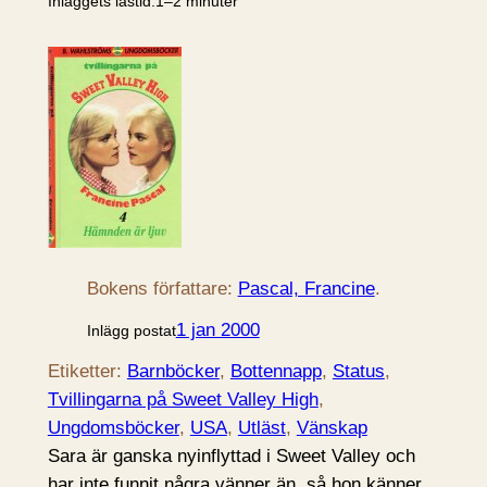
Inläggets lästid:
1–2 minuter
Bokens författare:
Pascal, Francine
.
1 jan 2000
Inlägg postat
Etiketter:
Barnböcker
, 
Bottennapp
, 
Status
, 
Tvillingarna på Sweet Valley High
, 
Ungdomsböcker
, 
USA
, 
Utläst
, 
Vänskap
Sara är ganska nyinflyttad i Sweet Valley och
har inte funnit några vänner än, så hon känner