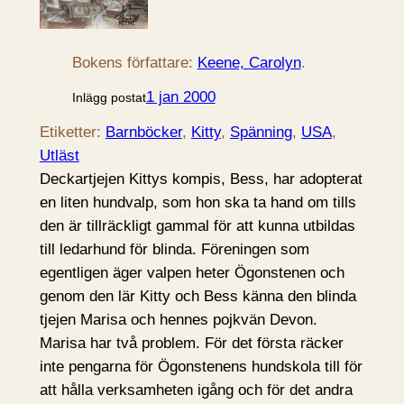
Bokens författare:
Keene, Carolyn
.
1 jan 2000
Inlägg postat
Etiketter:
Barnböcker
, 
Kitty
, 
Spänning
, 
USA
, 
Utläst
Deckartjejen Kittys kompis, Bess, har adopterat
en liten hundvalp, som hon ska ta hand om tills
den är tillräckligt gammal för att kunna utbildas
till ledarhund för blinda. Föreningen som
egentligen äger valpen heter Ögonstenen och
genom den lär Kitty och Bess känna den blinda
tjejen Marisa och hennes pojkvän Devon.
Marisa har två problem. För det första räcker
inte pengarna för Ögonstenens hundskola till för
att hålla verksamheten igång och för det andra