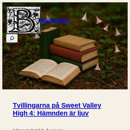
Hoppa
till
Bokblomma
innehåll
Sök
Tvillingarna på Sweet Valley
High 4: Hämnden är ljuv