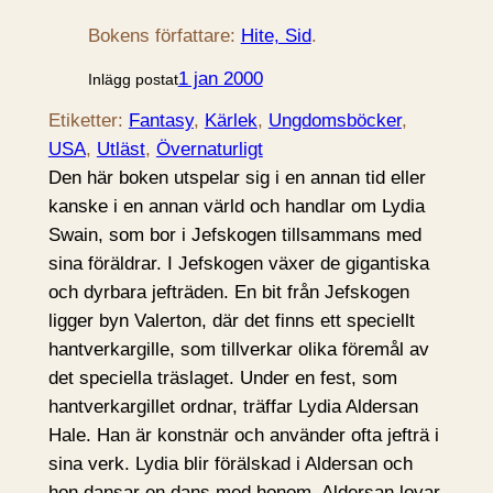
Bokens författare:
Hite, Sid
.
1 jan 2000
Inlägg postat
Etiketter:
Fantasy
, 
Kärlek
, 
Ungdomsböcker
, 
USA
, 
Utläst
, 
Övernaturligt
Den här boken utspelar sig i en annan tid eller
kanske i en annan värld och handlar om Lydia
Swain, som bor i Jefskogen tillsammans med
sina föräldrar. I Jefskogen växer de gigantiska
och dyrbara jefträden. En bit från Jefskogen
ligger byn Valerton, där det finns ett speciellt
hantverkargille, som tillverkar olika föremål av
det speciella träslaget. Under en fest, som
hantverkargillet ordnar, träffar Lydia Aldersan
Hale. Han är konstnär och använder ofta jefträ i
sina verk. Lydia blir förälskad i Aldersan och
hon dansar en dans med honom. Aldersan lovar