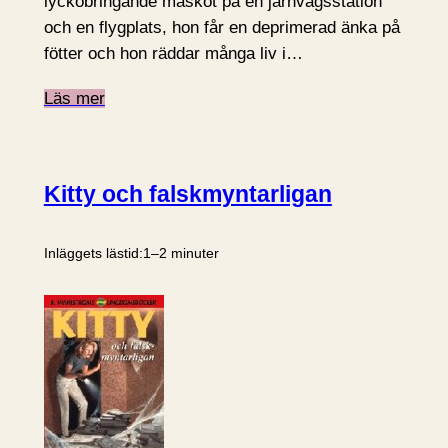
lyckobringande maskot på en järnvägsstation
och en flygplats, hon får en deprimerad änka på
fötter och hon räddar många liv i…
Läs mer
Kitty och falskmyntarligan
Inläggets lästid:
1–2 minuter