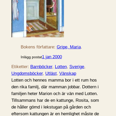
Bokens författare:
Gripe, Maria
.
1 jan 2000
Inlägg postat
Etiketter:
Barnböcker
, 
Lotten
, 
Sverige
, 
Ungdomsböcker
, 
Utläst
, 
Vänskap
Lotten och hennes mamma bor i ett rum hos
den rika familj, där mamman jobbar. Dottern i
familjen heter Marion och är vän med Lotten.
Tillsammans har de en kattunge, Rosita, som
de håller gömd i lekstugan på gården och
eftersom kattungen är en hemlighet måste de