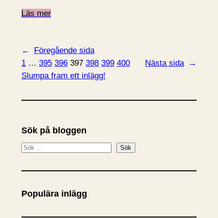
Läs mer
←
Föregående sida
1
…
395
396
397
398
399
400
Nästa sida
→
Slumpa fram ett inlägg!
Sök på bloggen
S
Sök
ö
k
Populära inlägg