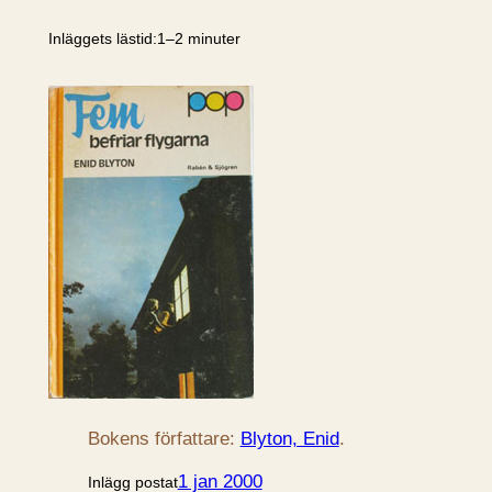
Inläggets lästid:
1–2 minuter
Bokens författare:
Blyton, Enid
.
1 jan 2000
Inlägg postat