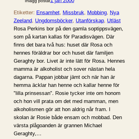
1 jan 2000
Inlägg postat
Etiketter:
Ensamhet
, 
Missbruk
, 
Mobbing
, 
Nya
Zeeland
, 
Ungdomsböcker
, 
Utanförskap
, 
Utläst
Rosa Perkins bor på den gamla soptippsvägen,
som på kartan kallas för Paradisvägen. Där
finns det bara två hus: huset där Rosa och
hennes föräldrar bor och huset där familjen
Geraghty bor. Livet är inte lätt för Rosa. Hennes
mamma är alkoholist och sover nästan hela
dagarna. Pappan jobbar jämt och när han är
hemma äcklar han henne och kallar henne för
”lilla prinsessan”. Rosie tycker inte om honom
och hon vill prata om det med mamman, men
alkoholismen gör att hon aldrig når fram. I
skolan är Rosie både ensam och mobbad. Den
värsta plågoanden är grannen Michael
Geraghty,…