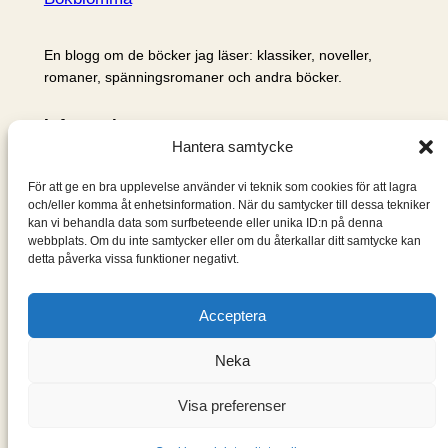
En blogg om de böcker jag läser: klassiker, noveller,
romaner, spänningsromaner och andra böcker.
Information
Hantera samtycke
Cookie- och integritetspolicy
Om mig & om bloggen
För att ge en bra upplevelse använder vi teknik som cookies för att lagra
S
och/eller komma åt enhetsinformation. När du samtycker till dessa tekniker
kan vi behandla data som surfbeteende eller unika ID:n på denna
ö
webbplats. Om du inte samtycker eller om du återkallar ditt samtycke kan
k
detta påverka vissa funktioner negativt.
Acceptera
Neka
Visa preferenser
Designad med
WordPress