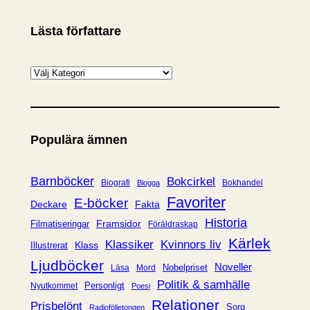
Lästa författare
K
a
t
e
Populära ämnen
g
o
r
Barnböcker
Bokcirkel
Biografi
Bokhandel
Blogga
i
Favoriter
E-böcker
Deckare
Fakta
e
Historia
Framsidor
Filmatiseringar
Föräldraskap
r
Kärlek
Klassiker
Kvinnors liv
Klass
Illustrerat
Ljudböcker
Noveller
Nobelpriset
Läsa
Mord
Politik & samhälle
Personligt
Nyutkommet
Poesi
Relationer
Prisbelönt
Sorg
Radioföljetongen