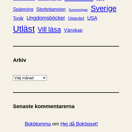
Sverige
Spänning
Storbritannien
Summeringar
Ungdomsböcker
USA
Uppväxt
Tonår
Utläst
Vill läsa
Vänskap
Arkiv
A
r
k
i
Senaste kommentarerna
v
Bokblomma
om
Hej då Boktipset!