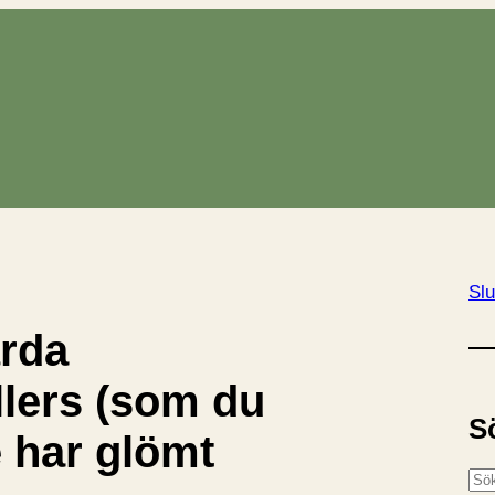
Slu
ärda
llers (som du
S
 har glömt
S