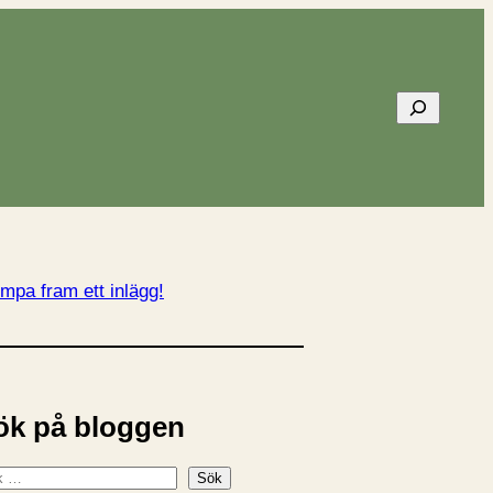
Sök
mpa fram ett inlägg!
ök på bloggen
Sök