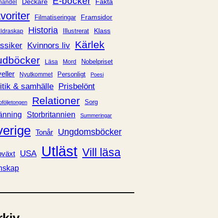
E-böcker
Deckare
Fakta
handel
voriter
Framsidor
Filmatiseringar
Historia
Klass
ldraskap
Illustrerat
Kärlek
ssiker
Kvinnors liv
udböcker
Nobelpriset
Läsa
Mord
eller
Personligt
Nyutkommet
Poesi
itik & samhälle
Prisbelönt
Relationer
Sorg
oföljetongen
änning
Storbritannien
Summeringar
verige
Ungdomsböcker
Tonår
Utläst
Vill läsa
USA
växt
nskap