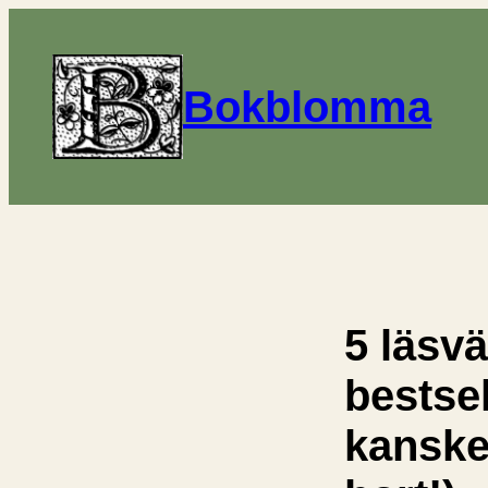
Bokblomma
5 läsv
bestse
kanske