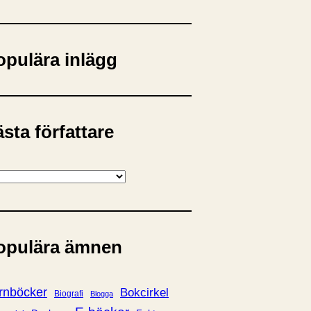
opulära inlägg
sta författare
opulära ämnen
rnböcker
Bokcirkel
Biografi
Blogga