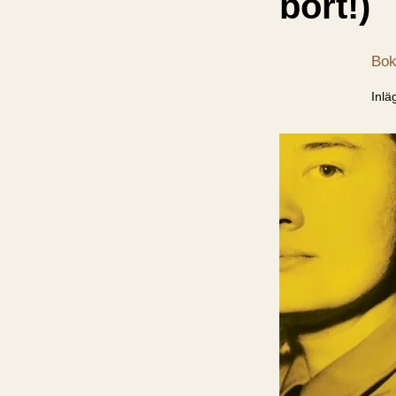
bort!)
Bok
Inlä