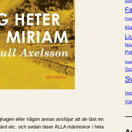
Bok
e
Fa
r
Förä
Kla
Lj
Nov
Pol
Radi
Sp
S
Upp
Vä
ghagen eller någon annan avslöjar att de läst en
värd etc. och sedan läser ALLA människor i hela