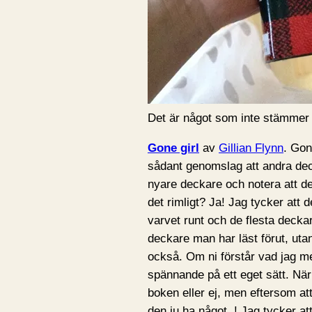
Det är något som inte stämmer
Gone girl
av
Gillian Flynn
. Gon
sådant genomslag att andra de
nyare deckare och notera att d
det rimligt? Ja! Jag tycker att
varvet runt och de flesta deck
deckare man har läst förut, uta
också. Om ni förstår vad jag m
spännande på ett eget sätt. När 
boken eller ej, men eftersom at
den ju ha något..! Jag tycker a