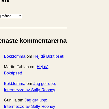
rkiv
enaste kommentarerna
Bokblomma
om
Hej då Boktipset!
Martin Fabian
om
Hej då
Boktipset!
Bokblomma
om
Jag ger upp:
Intermezzo av Sally Rooney
Gunilla
om
Jag ger upp:
Intermezzo av Sally Rooney