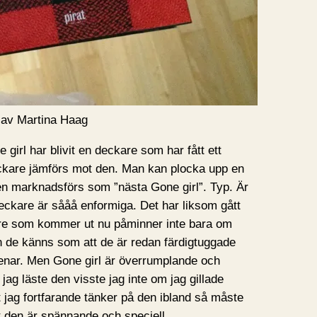
 av Martina Haag
e girl har blivit en deckare som har fått ett
ckare jämförs mot den. Man kan plocka upp en
en marknadsförs som ”nästa Gone girl”. Typ. Är
 deckare är sååå enformiga. Det har liksom gått
are som kommer ut nu påminner inte bara om
n de känns som att de är redan färdigtuggade
enar. Men Gone girl är överrumplande och
jag läste den visste jag inte om jag gillade
t jag fortfarande tänker på den ibland så måste
tt den är spännande och speciell.