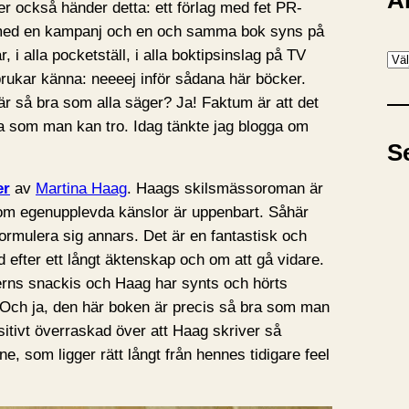
A
r också händer detta: ett förlag med fet PR-
 med en kampanj och en och samma bok syns på
r, i alla pocketställ, i alla boktipsinslag på TV
A
 brukar känna: neeeej inför sådana här böcker.
r
 är så bra som alla säger? Ja! Faktum är att det
k
ra som man kan tro. Idag tänkte jag blogga om
i
S
v
er
av
Martina Haag
. Haags skilsmässoroman är
om egenupplevda känslor är uppenbart. Såhär
ormulera sig annars. Det är en fantastisk och
d efter ett långt äktenskap och om att gå vidare.
terns snackis och Haag har synts och hörts
. Och ja, den här boken är precis så bra som man
positivt överraskad över att Haag skriver så
ne, som ligger rätt långt från hennes tidigare feel