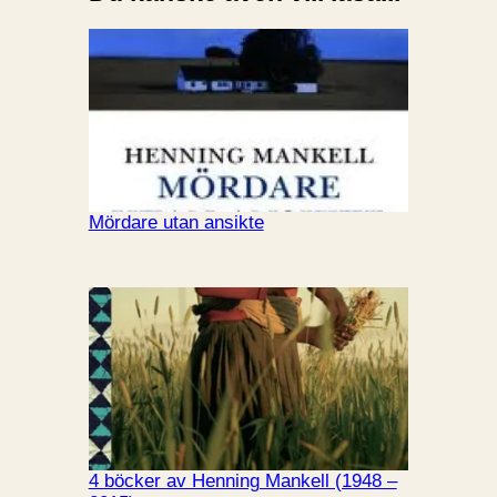
Mördare utan ansikte
4 böcker av Henning Mankell (1948 –