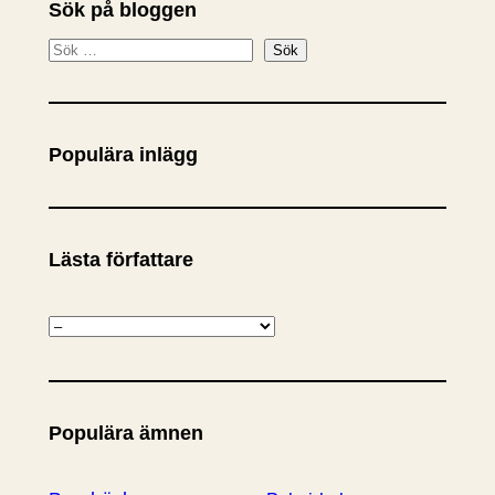
Sök på bloggen
S
Sök
ö
k
Populära inlägg
Lästa författare
K
a
t
e
Populära ämnen
g
o