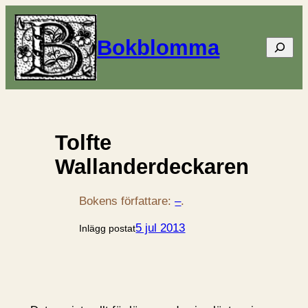
Bokblomma
Sök
Tolfte
Wallanderdeckaren
Bokens författare:
–
.
5 jul 2013
Inlägg postat