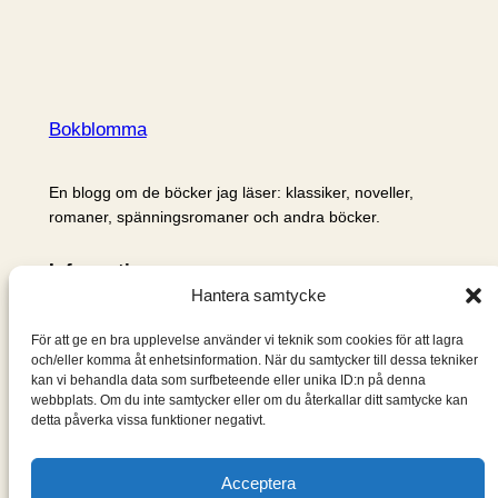
Bokblomma
En blogg om de böcker jag läser: klassiker, noveller,
romaner, spänningsromaner och andra böcker.
Information
Hantera samtycke
Cookie- och integritetspolicy
Om mig & om bloggen
För att ge en bra upplevelse använder vi teknik som cookies för att lagra
S
och/eller komma åt enhetsinformation. När du samtycker till dessa tekniker
kan vi behandla data som surfbeteende eller unika ID:n på denna
ö
webbplats. Om du inte samtycker eller om du återkallar ditt samtycke kan
k
detta påverka vissa funktioner negativt.
Acceptera