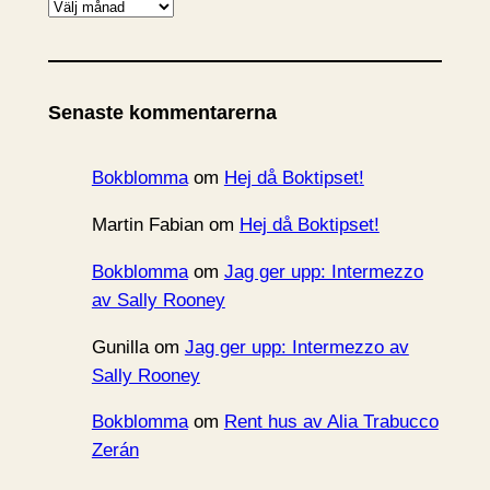
A
r
k
i
Senaste kommentarerna
v
Bokblomma
om
Hej då Boktipset!
Martin Fabian
om
Hej då Boktipset!
Bokblomma
om
Jag ger upp: Intermezzo
av Sally Rooney
Gunilla
om
Jag ger upp: Intermezzo av
Sally Rooney
Bokblomma
om
Rent hus av Alia Trabucco
Zerán