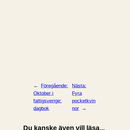
←
Föregående:
Nästa:
Oktober i
Fyra
fattigsverige:
pocketkvin
dagbok
nor
→
Du kanske även vill läsa...