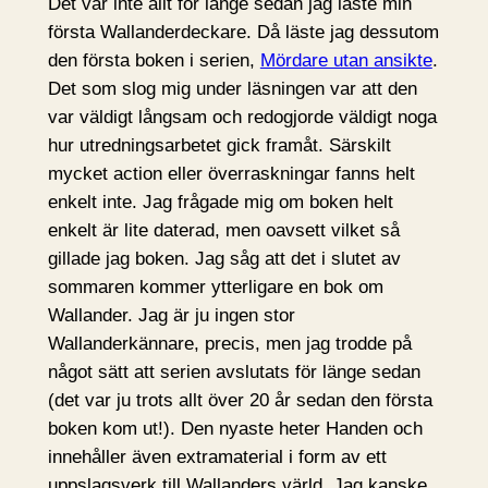
Det var inte allt för länge sedan jag läste min
första Wallanderdeckare. Då läste jag dessutom
den första boken i serien,
Mördare utan ansikte
.
Det som slog mig under läsningen var att den
var väldigt långsam och redogjorde väldigt noga
hur utredningsarbetet gick framåt. Särskilt
mycket action eller överraskningar fanns helt
enkelt inte. Jag frågade mig om boken helt
enkelt är lite daterad, men oavsett vilket så
gillade jag boken. Jag såg att det i slutet av
sommaren kommer ytterligare en bok om
Wallander. Jag är ju ingen stor
Wallanderkännare, precis, men jag trodde på
något sätt att serien avslutats för länge sedan
(det var ju trots allt över 20 år sedan den första
boken kom ut!). Den nyaste heter Handen och
innehåller även extramaterial i form av ett
uppslagsverk till Wallanders värld. Jag kanske