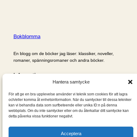
Bokblomma
En blogg om de böcker jag läser: klassiker, noveller,
romaner, spänningsromaner och andra böcker.
Information
Hantera samtycke
Cookie- och integritetspolicy
Om mig & om bloggen
För att ge en bra upplevelse använder vi teknik som cookies för att lagra
S
och/eller komma åt enhetsinformation. När du samtycker till dessa tekniker
kan vi behandla data som surfbeteende eller unika ID:n på denna
ö
webbplats. Om du inte samtycker eller om du återkallar ditt samtycke kan
k
detta påverka vissa funktioner negativt.
Acceptera