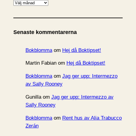
A
r
k
i
Senaste kommentarerna
v
Bokblomma
om
Hej då Boktipset!
Martin Fabian
om
Hej då Boktipset!
Bokblomma
om
Jag ger upp: Intermezzo
av Sally Rooney
Gunilla
om
Jag ger upp: Intermezzo av
Sally Rooney
Bokblomma
om
Rent hus av Alia Trabucco
Zerán