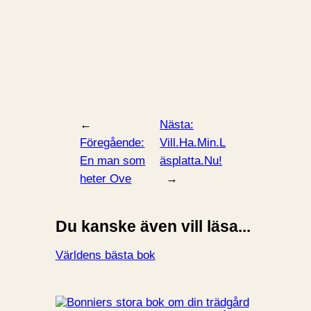
←
Nästa:
Föregående:
Vill.Ha.Min.L
En man som
äsplatta.Nu!
heter Ove
→
Du kanske även vill läsa...
Världens bästa bok