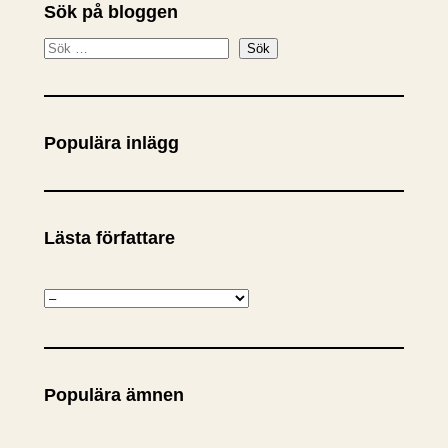
Sök på bloggen
S
Sök
ö
k
Populära inlägg
Lästa författare
K
a
t
e
Populära ämnen
g
o