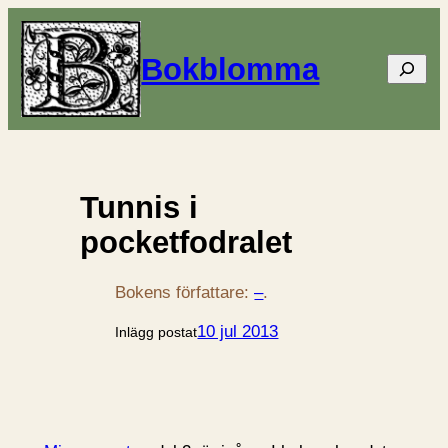
Bokblomma
Sök
Tunnis i
pocketfodralet
Bokens författare:
–
.
10 jul 2013
Inlägg postat