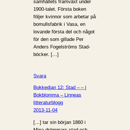
samhällets framväxt under
1900-talet. Första boken
följer kvinnor som arbetar på
bomullsfabrik i Vasa, en
lovande första del och något
för den som gillade Per
Anders Fogelströms Stad-
böcker. […]
Svara
Bokkedjan 12: Stad – – |
Bokblomma – Linneas
litteraturblogg
2013-11-04
[…] tar sin början 1860 i
Mina drömmars stad och