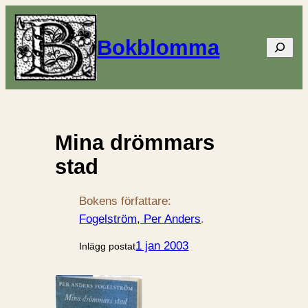
Bokblomma
Sök
Mina drömmars
stad
Bokens författare:
Fogelström, Per Anders
.
1 jan 2003
Inlägg postat