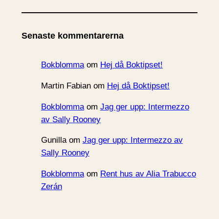
r
k
i
Senaste kommentarerna
v
Bokblomma
om
Hej då Boktipset!
Martin Fabian
om
Hej då Boktipset!
Bokblomma
om
Jag ger upp: Intermezzo
av Sally Rooney
Gunilla
om
Jag ger upp: Intermezzo av
Sally Rooney
Bokblomma
om
Rent hus av Alia Trabucco
Zerán