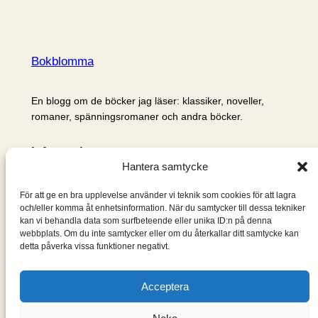
Bokblomma
En blogg om de böcker jag läser: klassiker, noveller,
romaner, spänningsromaner och andra böcker.
Information
Hantera samtycke
Cookie- och integritetspolicy
Om mig & om bloggen
För att ge en bra upplevelse använder vi teknik som cookies för att lagra
S
och/eller komma åt enhetsinformation. När du samtycker till dessa tekniker
kan vi behandla data som surfbeteende eller unika ID:n på denna
ö
webbplats. Om du inte samtycker eller om du återkallar ditt samtycke kan
k
detta påverka vissa funktioner negativt.
Acceptera