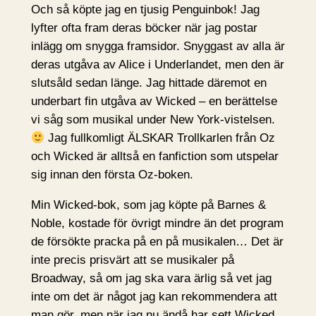
Och så köpte jag en tjusig Penguinbok! Jag
lyfter ofta fram deras böcker när jag postar
inlägg om snygga framsidor. Snyggast av alla är
deras utgåva av Alice i Underlandet, men den är
slutsåld sedan länge. Jag hittade däremot en
underbart fin utgåva av Wicked – en berättelse
vi såg som musikal under New York-vistelsen.
Jag fullkomligt ÄLSKAR Trollkarlen från Oz
och Wicked är alltså en fanfiction som utspelar
sig innan den första Oz-boken.
Min Wicked-bok, som jag köpte på Barnes &
Noble, kostade för övrigt mindre än det program
de försökte pracka på en på musikalen… Det är
inte precis prisvärt att se musikaler på
Broadway, så om jag ska vara ärlig så vet jag
inte om det är något jag kan rekommendera att
man gör, men när jag nu ändå har sett Wicked