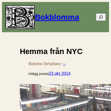
Bokblomma
Sök
Hemma från NYC
Bokens författare:
–
.
23 okt 2014
Inlägg postat