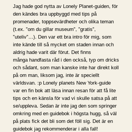
Jag hade god nytta av Lonely Planet-guiden, för
den kändes bra uppbyggd med tips på
promenader, toppsevärdheter och olika teman
(t.ex. ”om du gillar museum”, ”gratis”,
”uteliv”…). Den var ett bra intro för mig, som
inte kände till så mycket om staden innan och
aldrig hade varit där förut. Det finns
många handfasta råd i den också, typ om dricks
och sådant, som man kanske inte har direkt koll
på om man, liksom jag, inte är speciellt
världsvan. :p Lonely planets New York-guide
var en fin bok att läsa innan resan för att få lite
tips och en känsla för vad vi skulle satsa på att
se/uppleva. Sedan är inte jag den som springer
omkring med en guidebok i högsta hugg, så väl
på plats fick det bli som det föll sig. Det är en
guidebok jag rekommenderar i alla fall!