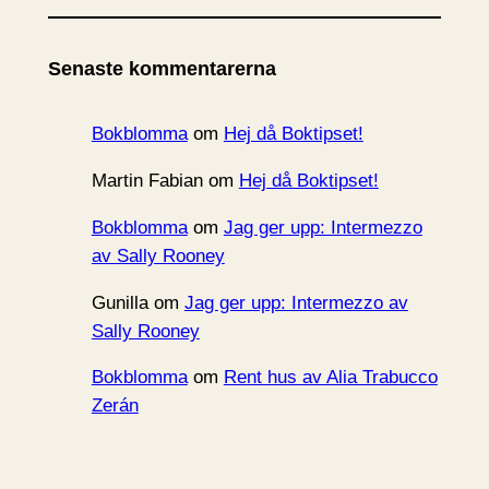
k
i
Senaste kommentarerna
v
Bokblomma
om
Hej då Boktipset!
Martin Fabian
om
Hej då Boktipset!
Bokblomma
om
Jag ger upp: Intermezzo
av Sally Rooney
Gunilla
om
Jag ger upp: Intermezzo av
Sally Rooney
Bokblomma
om
Rent hus av Alia Trabucco
Zerán