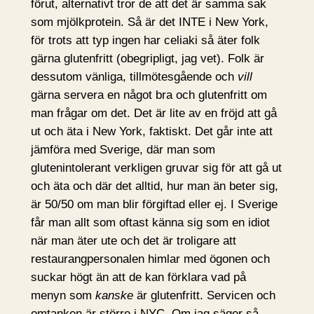
förut, alternativt tror de att det är samma sak
som mjölkprotein. Så är det INTE i New York,
för trots att typ ingen har celiaki så äter folk
gärna glutenfritt (obegripligt, jag vet). Folk är
dessutom vänliga, tillmötesgående och
vill
gärna servera en något bra och glutenfritt om
man frågar om det. Det är lite av en fröjd att gå
ut och äta i New York, faktiskt. Det går inte att
jämföra med Sverige, där man som
glutenintolerant verkligen gruvar sig för att gå ut
och äta och där det alltid, hur man än beter sig,
är 50/50 om man blir förgiftad eller ej. I Sverige
får man allt som oftast känna sig som en idiot
när man äter ute och det är troligare att
restaurangpersonalen himlar med ögonen och
suckar högt än att de kan förklara vad på
menyn som
kanske
är glutenfritt. Servicen och
omtanken är större i NYC. Om jag säger så…