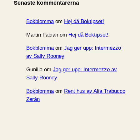
Senaste kommentarerna
v
Bokblomma
om
Hej då Boktipset!
Martin Fabian
om
Hej då Boktipset!
Bokblomma
om
Jag ger upp: Intermezzo
av Sally Rooney
Gunilla
om
Jag ger upp: Intermezzo av
Sally Rooney
Bokblomma
om
Rent hus av Alia Trabucco
Zerán