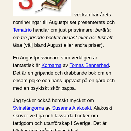
I veckan har årets
nomineringar till Augustpriset presenterats och
Tematrio
handlar om just prisvinnare:
berätta
om tre prisade böcker du läst eller har lust att
läsa
(välj bland August eller andra priser).
En Augustprisvinnare som verkligen är
fantastisk är
Korparna
av
Tomas Bannerhed
.
Det är en gripande och drabbande bok om en
ensam pojke och hans uppväxt på en gård och
med en psykiskt skör pappa.
Jag tycker också hemskt mycket om
Svinalängorna
av
Susanna Alakoski
. Alakoski
skriver viktiga och läsvärda böcker om
fattigdom och utanförskap i Sverige. Det är
böcker som måste läsas idag!