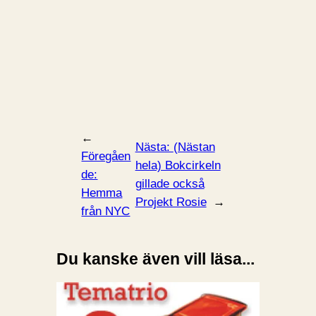
←
Nästa:
(Nästan
Föregåen
hela) Bokcirkeln
de:
gillade också
Hemma
Projekt Rosie
→
från NYC
Du kanske även vill läsa...