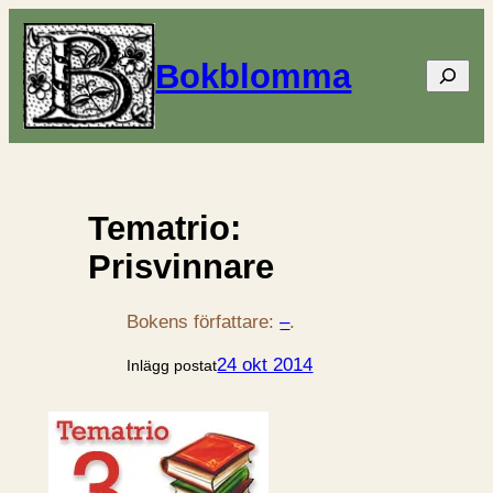
Bokblomma
Sök
Tematrio:
Prisvinnare
Bokens författare:
–
.
24 okt 2014
Inlägg postat