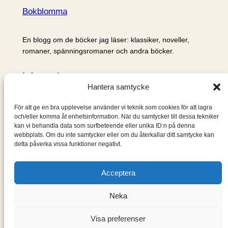
Bokblomma
En blogg om de böcker jag läser: klassiker, noveller,
romaner, spänningsromaner och andra böcker.
Information
Hantera samtycke
Cookie- och integritetspolicy
Om mig & om bloggen
För att ge en bra upplevelse använder vi teknik som cookies för att lagra
S
och/eller komma åt enhetsinformation. När du samtycker till dessa tekniker
kan vi behandla data som surfbeteende eller unika ID:n på denna
ö
webbplats. Om du inte samtycker eller om du återkallar ditt samtycke kan
k
detta påverka vissa funktioner negativt.
Acceptera
Neka
Visa preferenser
Designad med
WordPress