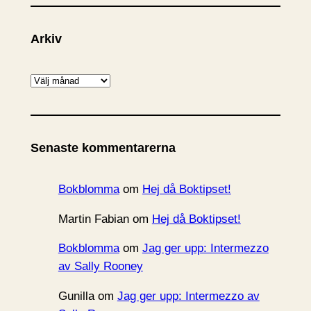
Arkiv
A
r
k
i
Senaste kommentarerna
v
Bokblomma
om
Hej då Boktipset!
Martin Fabian
om
Hej då Boktipset!
Bokblomma
om
Jag ger upp: Intermezzo
av Sally Rooney
Gunilla
om
Jag ger upp: Intermezzo av