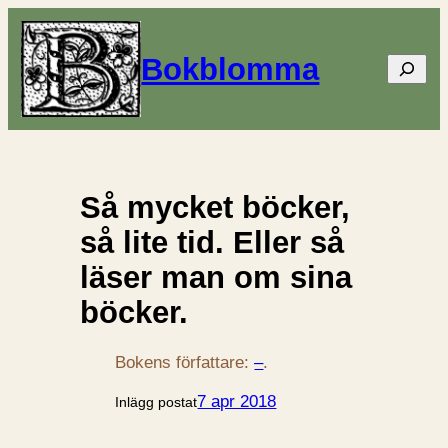
Bokblomma
Sök
Så mycket böcker,
så lite tid. Eller så
läser man om sina
böcker.
Bokens författare:
–
.
7 apr 2018
Inlägg postat