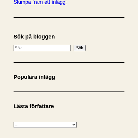
Slumpa fram ett inlägg!
Sök på bloggen
S
Sök
ö
k
Populära inlägg
Lästa författare
K
a