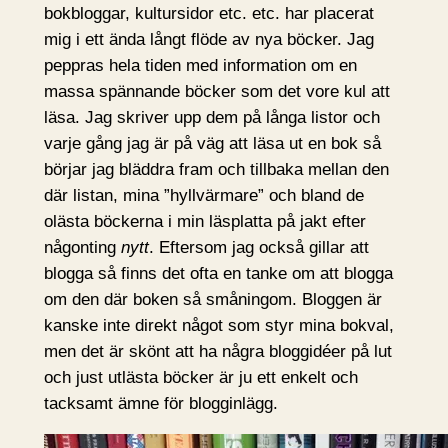
bokbloggar, kultursidor etc. etc. har placerat
mig i ett ända långt flöde av nya böcker. Jag
peppras hela tiden med information om en
massa spännande böcker som det vore kul att
läsa. Jag skriver upp dem på långa listor och
varje gång jag är på väg att läsa ut en bok så
börjar jag bläddra fram och tillbaka mellan den
där listan, mina ”hyllvärmare” och bland de
olästa böckerna i min läsplatta på jakt efter
någonting
nytt
. Eftersom jag också gillar att
blogga så finns det ofta en tanke om att blogga
om den där boken så småningom. Bloggen är
kanske inte direkt något som styr mina bokval,
men det är skönt att ha några bloggidéer på lut
och just utlästa böcker är ju ett enkelt och
tacksamt ämne för blogginlägg.