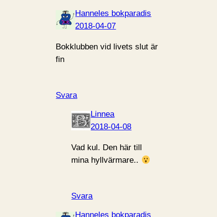
Hanneles bokparadis
2018-04-07
Bokklubben vid livets slut är
fin
Svara
Linnea
2018-04-08
Vad kul. Den här till
mina hyllvärmare..
Svara
Hanneles bokparadis