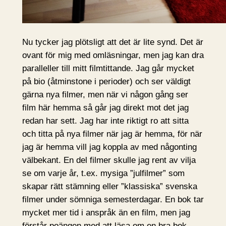
Nu tycker jag plötsligt att det är lite synd. Det är
ovant för mig med omläsningar, men jag kan dra
paralleller till mitt filmtittande. Jag går mycket
på bio (åtminstone i perioder) och ser väldigt
gärna nya filmer, men när vi någon gång ser
film här hemma så går jag direkt mot det jag
redan har sett. Jag har inte riktigt ro att sitta
och titta på nya filmer när jag är hemma, för när
jag är hemma vill jag koppla av med någonting
välbekant. En del filmer skulle jag rent av vilja
se om varje år, t.ex. mysiga ”julfilmer” som
skapar rätt stämning eller ”klassiska” svenska
filmer under sömniga semesterdagar. En bok tar
mycket mer tid i anspråk än en film, men jag
förstår poängen med att läsa om en bra bok.