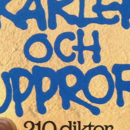
E-böcker
Deckare
Fakta
handel
voriter
Framsidor
Filmatiseringar
Historia
Klass
ldraskap
Illustrerat
Kärlek
ssiker
Kvinnors liv
udböcker
Nobelpriset
Läsa
Mord
eller
Personligt
Nyutkommet
Poesi
itik & samhälle
Prisbelönt
Relationer
Sorg
oföljetongen
änning
Storbritannien
Summeringar
verige
Ungdomsböcker
Tonår
Utläst
Vill läsa
USA
växt
nskap