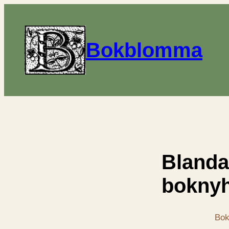
Bokblomma
Bland
boknyh
Bok