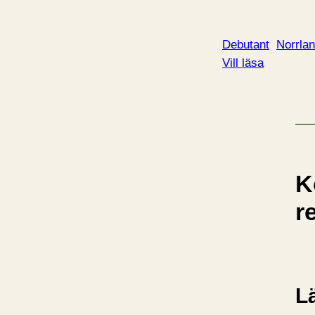
Debutant
Norrlan
Vill läsa
K
r
L