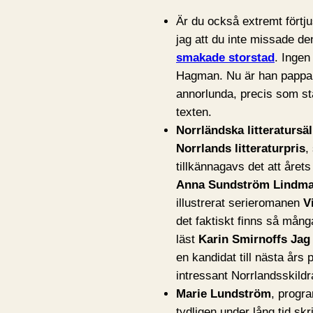
Är du också extremt förtju
jag att du inte missade d
smakade storstad
. Ingen
Hagman. Nu är han pappa, 
annorlunda, precis som st
texten.
Norrländska litteratursä
Norrlands litteraturpris
,
tillkännagavs det att årets 
Anna Sundström Lindma
illustrerat serieromanen
V
det faktiskt finns så många
läst
Karin Smirnoffs
Jag 
en kandidat till nästa års
intressant Norrlandsskildra
Marie Lundström
, progr
tydligen under lång tid sk