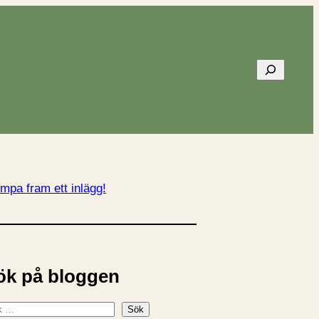
Sök
mpa fram ett inlägg!
ök på bloggen
Sök