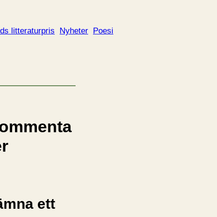
ds litteraturpris
Nyheter
Poesi
ommenta
er
ämna ett