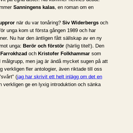
kommer
Sanningens kalas
, en roman om en
uppror
när du var tonåring?
Siv Widerbergs
och
 för unga kom ut första gången 1989 och har
oner. Nu har den äntligen fått sällskap av en ny
l mot unga:
Berör och förstör
(härlig titel!). Den
 Farrokhzad
och
Kristofer Folkhammar
som
fel målgrupp, men jag är ändå mycket sugen på att
g verkligen fler antologier, även riktade till oss
svårt” (
jag har skrivit ett helt inlägg om det en
n verkligen ge en lyxig introduktion och sänka