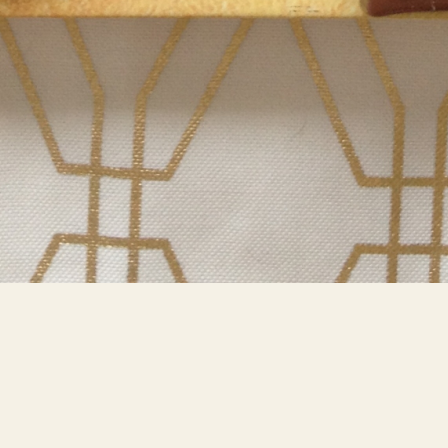
Bokblomma
om
Rent hus av Alia
Trabucco Zerán