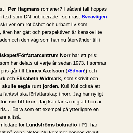
st i
Per Hagmans
romaner? I sådant fall hoppas
en text som DN publicerade i somras:
Sveavägen
 skriver om rotlöshet och urbant liv som
åren har gått och perspektiven är kanske lite
aden och den väg som han nu återvänder till i
llskapet/Författarcentrum
Norr
har ett pris:
 som har delats ut varje år sedan 1973. I somras
pris går till
Linnea Axelsson
(
Ædnan
!) och
rk
och
Elisabeth Widmark
, som skrivit och
i skulle segla runt jorden
. Kul! Kul också att
 fantastiska författarskap i norr. Jag har nyligt
for ner till bror
. Jag kan tänka mig att hon är
 pris… Bara som ett exempel på ytterligare en
re alltså.
amledare för
Lundströms bokradio i P1
, har
rivit på egna alster. Nu kommer hennes debut!