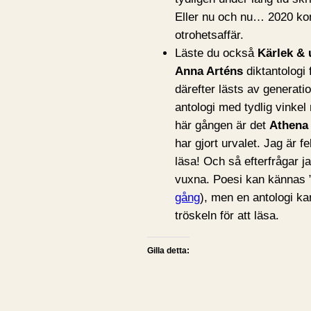
Eller nu och nu… 2020 
otrohetsaffär.
Läste du också
Kärlek & 
Anna Arténs
diktantologi
därefter lästs av generati
antologi med tydlig vinke
här gången är det
Athena
har gjort urvalet. Jag är 
läsa! Och så efterfrågar ja
vuxna. Poesi kan kännas ”
gång
), men en antologi ka
tröskeln för att läsa.
Gilla detta: