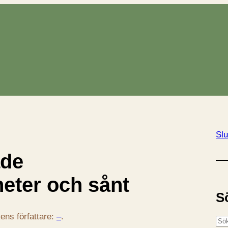
Slu
ade
eter och sånt
S
ens författare:
–
.
S