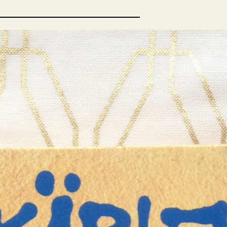
opulära inlägg
sta författare
opulära ämnen
rnböcker
Bokcirkel
Biografi
Blogga