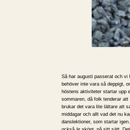
Så har augusti passerat och vi
behöver inte vara så deppigt, om
höstens aktiviteter startar upp 
sommaren, då folk tenderar att v
brukar det vara lite lättare att 
middagar och allt vad det nu kan
danslektioner, som startar igen.
också är skönt, på sitt sätt. D