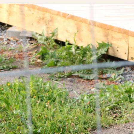
opulära inlägg
sta författare
opulära ämnen
rnböcker
Bokcirkel
Biografi
Blogga