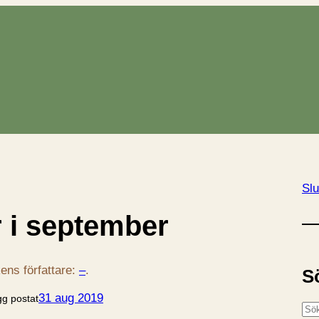
Slu
 i september
ens författare:
–
.
S
31 aug 2019
gg postat
S