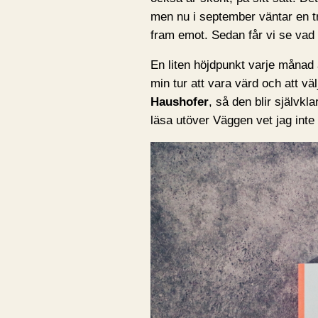
men nu i september väntar en tr
fram emot. Sedan får vi se vad
En liten höjdpunkt varje månad ä
min tur att vara värd och att vä
Haushofer
, så den blir självkl
läsa utöver Väggen vet jag inte r