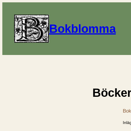
Bokblomma
Böcker
Bok
Inlä