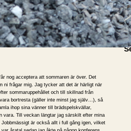
A
A
r
k
i
S
v
 får nog acceptera att sommaren är över. Det
 ni frågar mig. Jag tycker att det är härligt när
efter sommaruppehållet och till skillnad från
ara bortresta (gäller inte minst jag själv…), så
samla ihop sina vänner till brädspelskvällar,
 vara. Till veckan längtar jag särskilt efter mina
 Jobbmässigt är också allt i full gång igen, vilket
et var åratal sedan jag åkte på någon konferens,