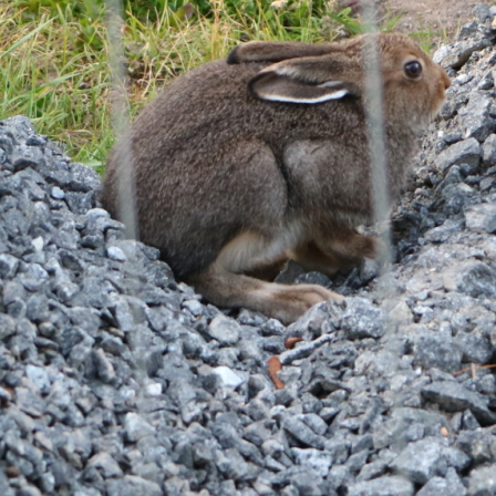
E-böcker
Deckare
Fakta
handel
voriter
Framsidor
Filmatiseringar
Historia
Klass
ldraskap
Illustrerat
Kärlek
ssiker
Kvinnors liv
udböcker
Nobelpriset
Läsa
Mord
eller
Personligt
Nyutkommet
Poesi
itik & samhälle
Prisbelönt
Relationer
Sorg
oföljetongen
änning
Storbritannien
Summeringar
verige
Ungdomsböcker
Tonår
Utläst
Vill läsa
USA
växt
nskap