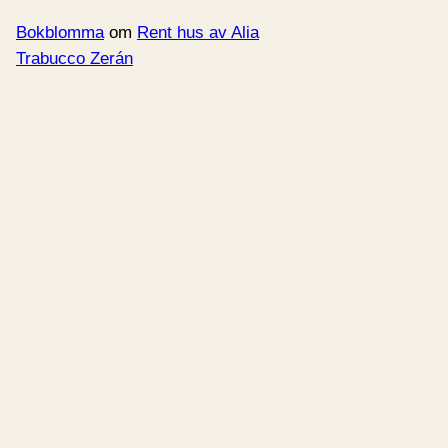
Bokblomma
om
Rent hus av Alia
Trabucco Zerán