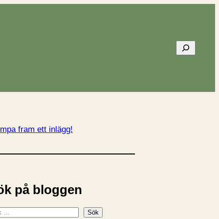
Sök
mpa fram ett inlägg!
ök på bloggen
Sök