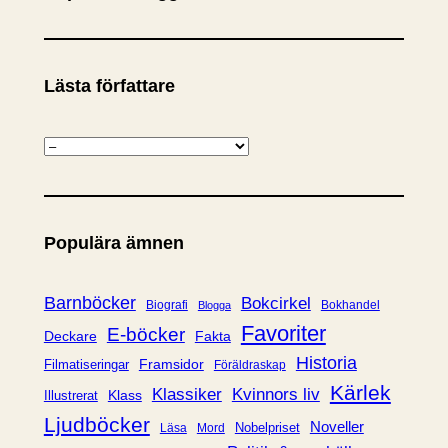
Lästa författare
K
a
t
e
Populära ämnen
g
o
r
Barnböcker
Bokcirkel
Biografi
Bokhandel
Blogga
i
Favoriter
E-böcker
Deckare
Fakta
e
Historia
Framsidor
Filmatiseringar
Föräldraskap
r
Kärlek
Klassiker
Kvinnors liv
Klass
Illustrerat
Ljudböcker
Noveller
Nobelpriset
Läsa
Mord