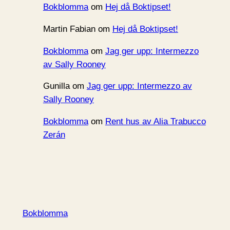
Bokblomma
om
Hej då Boktipset!
Martin Fabian
om
Hej då Boktipset!
Bokblomma
om
Jag ger upp: Intermezzo
av Sally Rooney
Gunilla
om
Jag ger upp: Intermezzo av
Sally Rooney
Bokblomma
om
Rent hus av Alia Trabucco
Zerán
Bokblomma