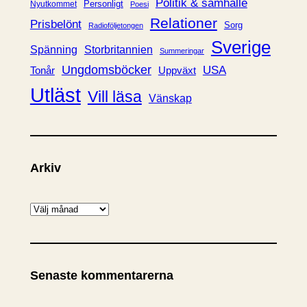
Politik & samhälle
Personligt
Nyutkommet
Poesi
Relationer
Prisbelönt
Sorg
Radioföljetongen
Sverige
Spänning
Storbritannien
Summeringar
Ungdomsböcker
USA
Uppväxt
Tonår
Utläst
Vill läsa
Vänskap
Arkiv
A
r
k
i
Senaste kommentarerna
v