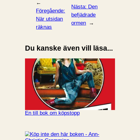
←
Nästa:
Den
Föregående:
befjädrade
När utsidan
ormen
→
räknas
Du kanske även vill läsa...
En till bok om köpstopp