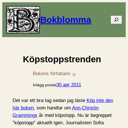
Bokblomma
Sök
Köpstoppstrenden
Bokens författare:
–
.
30 apr 2011
Inlägg postat
Det var ett bra tag sedan jag läste
Köp inte den
här boken
, som handlar om
Ann-Christin
Grammings
år med köpstopp. Nu är begreppet
”köpstopp” aktuellt igen. Journalisten Sofia