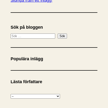
Slumpa fram ett inlägg!
Sök på bloggen
S
Sök
ö
k
Populära inlägg
Lästa författare
K
a