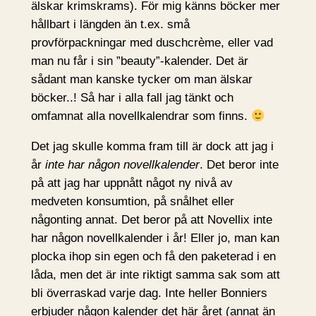
älskar krimskrams). För mig känns böcker mer
hållbart i längden än t.ex. små
provförpackningar med duschcrème, eller vad
man nu får i sin ”beauty”-kalender. Det är
sådant man kanske tycker om man älskar
böcker..! Så har i alla fall jag tänkt och
omfamnat alla novellkalendrar som finns.
Det jag skulle komma fram till är dock att jag i
år
inte har någon novellkalender
. Det beror inte
på att jag har uppnått något ny nivå av
medveten konsumtion, på snålhet eller
någonting annat. Det beror på att Novellix inte
har någon novellkalender i år! Eller jo, man kan
plocka ihop sin egen och få den paketerad i en
låda, men det är inte riktigt samma sak som att
bli överraskad varje dag. Inte heller Bonniers
erbjuder någon kalender det här året (annat än