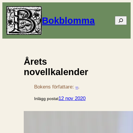
Bokblomma
Sök
Årets
novellkalender
Bokens författare:
–
.
12 nov 2020
Inlägg postat