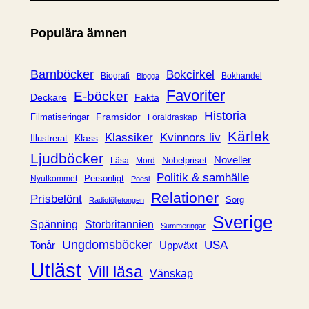
t
e
Populära ämnen
g
o
r
Barnböcker
Bokcirkel
Biografi
Bokhandel
Blogga
i
Favoriter
E-böcker
Deckare
Fakta
e
Historia
Framsidor
Filmatiseringar
Föräldraskap
r
Kärlek
Klassiker
Kvinnors liv
Klass
Illustrerat
Ljudböcker
Noveller
Nobelpriset
Läsa
Mord
Politik & samhälle
Personligt
Nyutkommet
Poesi
Relationer
Prisbelönt
Sorg
Radioföljetongen
Sverige
Spänning
Storbritannien
Summeringar
Ungdomsböcker
USA
Uppväxt
Tonår
Utläst
Vill läsa
Vänskap