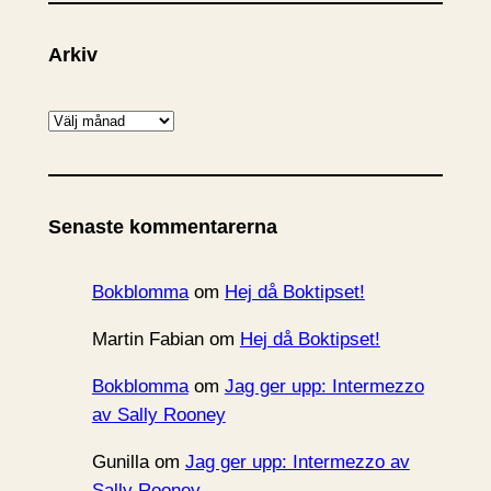
Arkiv
A
r
k
i
Senaste kommentarerna
v
Bokblomma
om
Hej då Boktipset!
Martin Fabian
om
Hej då Boktipset!
Bokblomma
om
Jag ger upp: Intermezzo
av Sally Rooney
Gunilla
om
Jag ger upp: Intermezzo av
Sally Rooney