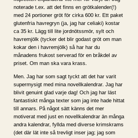
noterade t.ex. att det finns en grötkalender(!)
med 24 portioner gröt för cirka 600 kr. Ett paket
glutenfria havregryn (ja, jag har celiaki) kostar
ca 35 kr. Lägg till lite jordnötssmör, sylt och
havremjölk (tycker det blir godast gröt om man
kokar den i havremjölk) så har har du
månadens frukost serverad för en bråkdel av
priset. Om man ska vara krass.
Men. Jag har som sagt tyckt att det har varit
supermysigt med mina novellkalendrar. Jag har
blivit genuint glad varje dag! Och jag har läst
fantastiskt många texter som jag inte hade hittat
till annars. På något sätt känns det mer
motiverat med just en novellkalendrar än många
andra kalendrar, fyllda med diverse krimskrams
(det där lät inte så trevligt inser jag; jag som