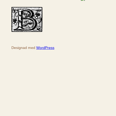
ö
k
Designad med
WordPress