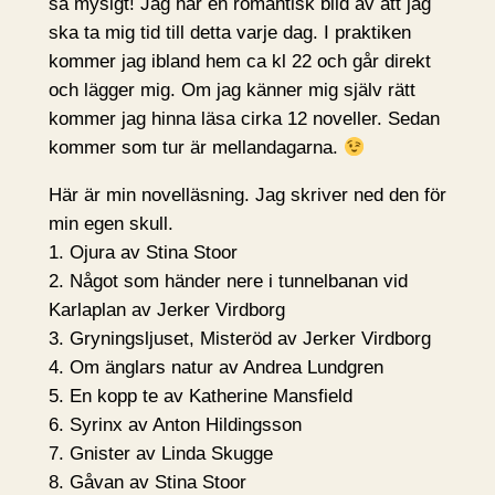
så mysigt! Jag har en romantisk bild av att jag
ska ta mig tid till detta varje dag. I praktiken
kommer jag ibland hem ca kl 22 och går direkt
och lägger mig. Om jag känner mig själv rätt
kommer jag hinna läsa cirka 12 noveller. Sedan
kommer som tur är mellandagarna.
Här är min novelläsning. Jag skriver ned den för
min egen skull.
1. Ojura av Stina Stoor
2. Något som händer nere i tunnelbanan vid
Karlaplan av Jerker Virdborg
3. Gryningsljuset, Misteröd av Jerker Virdborg
4. Om änglars natur av Andrea Lundgren
5. En kopp te av Katherine Mansfield
6. Syrinx av Anton Hildingsson
7. Gnister av Linda Skugge
8. Gåvan av Stina Stoor