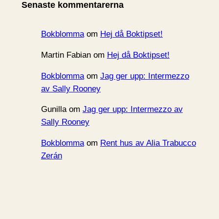
Senaste kommentarerna
v
Bokblomma
om
Hej då Boktipset!
Martin Fabian
om
Hej då Boktipset!
Bokblomma
om
Jag ger upp: Intermezzo
av Sally Rooney
Gunilla
om
Jag ger upp: Intermezzo av
Sally Rooney
Bokblomma
om
Rent hus av Alia Trabucco
Zerán