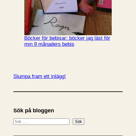
Böcker för bebisar: böcker jag läst för
min 9 månaders bebis
Slumpa fram ett inlägg!
Sök på bloggen
S
Sök
ö