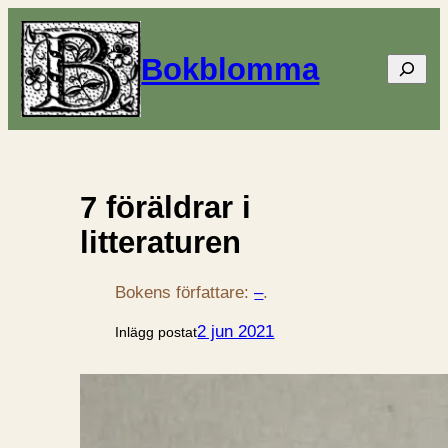
Bokblomma
Sök
7 föräldrar i
litteraturen
Bokens författare:
–
.
2 jun 2021
Inlägg postat