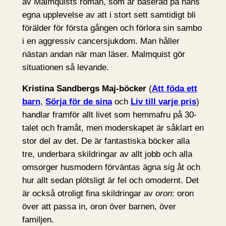
av Malmquists roman, som är baserad på hans
egna upplevelse av att i stort sett samtidigt bli
förälder för första gången och förlora sin sambo
i en aggressiv cancersjukdom. Man håller
nästan andan när man läser. Malmquist gör
situationen så levande.
Kristina Sandbergs Maj-böcker
(
Att föda ett
barn
,
Sörja för de sina
och
Liv till varje pris
)
handlar framför allt livet som hemmafru på 30-
talet och framåt, men moderskapet är såklart en
stor del av det. De är fantastiska böcker alla
tre, underbara skildringar av allt jobb och alla
omsorger husmodern förväntas ägna sig åt och
hur allt sedan plötsligt är fel och omodernt. Det
är också otroligt fina skildringar av
oron
: oron
över att passa in, oron över barnen, över
familjen.