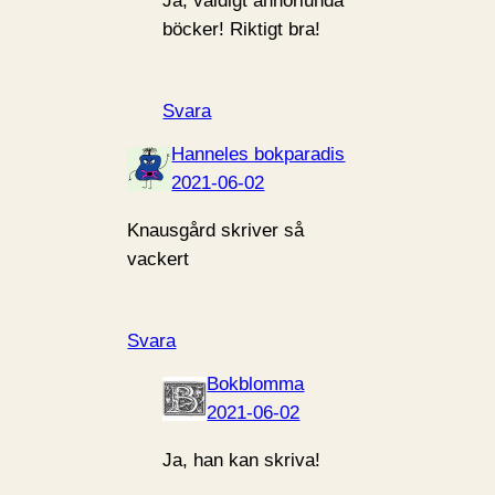
Ja, väldigt annorlunda
böcker! Riktigt bra!
Svara
Hanneles bokparadis
2021-06-02
Knausgård skriver så
vackert
Svara
Bokblomma
2021-06-02
Ja, han kan skriva!