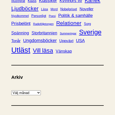
Kärlek
Klassiker
Kvinnors liv
Klass
Illustrerat
Ljudböcker
Noveller
Nobelpriset
Läsa
Mord
Politik & samhälle
Personligt
Nyutkommet
Poesi
Relationer
Prisbelönt
Sorg
Radioföljetongen
Sverige
Spänning
Storbritannien
Summeringar
Ungdomsböcker
USA
Uppväxt
Tonår
Utläst
Vill läsa
Vänskap
Arkiv
A
r
k
i