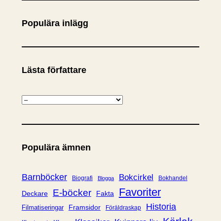
k
Populära inlägg
Lästa författare
K
a
t
e
Populära ämnen
g
o
r
Barnböcker
Bokcirkel
Biografi
Bokhandel
Blogga
i
Favoriter
E-böcker
Deckare
Fakta
e
Historia
Framsidor
Filmatiseringar
Föräldraskap
r