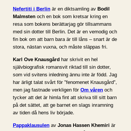
Nefertiti i Berlin
är en diktsamling av
Bodil
Malmsten
och en bok som kretsar kring en
resa som bokens berättarjag gör tillsammans
med sin dotter till Berlin. Det är en vemodig och
fin bok om att barn bara är till låns – snart är de
stora, nästan vuxna, och måste släppas fri.
Karl Ove Knausgård
har skrivit en hel
självbiografisk romansvit riktad till sin dotter,
som vid svitens inledning ännu inte är född. Jag
har ärligt talat svårt för ”fenomenet Knausgård”,
men jag fastnade verkligen för
Om våren
och
tycker att det är himla fint att skriva till sitt barn
på det sättet, att ge barnet en slags inramning
av tiden då hens liv började.
Pappaklausulen
av
Jonas Hassen Khemiri
är