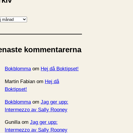
rkiv
enaste kommentarerna
Bokblomma
om
Hej då Boktipset!
Martin Fabian
om
Hej då
Boktipset!
Bokblomma
om
Jag ger upp:
Intermezzo av Sally Rooney
Gunilla
om
Jag ger upp:
Intermezzo av Sally Rooney