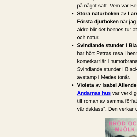
på något sätt. Vem var Ber
Stora naturboken
av
Lar
Första djurboken
när jag 
äldre blir det hennes tur a
och natur.
Svindlande stunder i Bl
har hört Petras resa i hen
kometkarriär i humorbrans
Svindlande stunder i Black
avstamp i Medes tonår.
Violeta
av
Isabel Allende
Andarnas hus
var verklig
till roman av samma förfa
världsklass”. Den verkar 