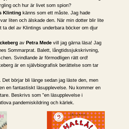
gling och hur är livet som spion?
s Klinting
känns som ett måste. Jag hade
var liten och älskade den. När min dotter blir lite
tt ta del av Klintings underbara böcker om djur
ackeberg
av
Petra Mede
vill jag gärna läsa! Jag
nes Sommarprat. Balett, långtidssjukskrivning,
chen. Svindlande är förmodligen rätt ord!
eberg är en självbiografisk berättelse som tar
. Det börjar bli länge sedan jag läste den, men
en en fantastiskt läsupplevelse. Nu kommer en
ttare. Beskrivs som ”en läsupplevelse i
utlova pandemiskildring och kärlek.