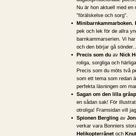
Nu är hon aktuell med en n
”förälskelse och sorg”.
Minibarnkammarboken.
pek och lek för de allra yn
barnkammarserien. Vi ha
och den börjar gå sönder
Precis som du
av
Nick H
roliga, sorgliga och härli
Precis som du möts två p
som ett tema som redan är
perfekta läsningen om man
Sagan om den lilla grås
en sådan sak! För illustra
otroliga! Framsidan vill ja
Spionen Bergling
av
Jon
verkar vara Bonniers stora
Helikopterrånet
och
Knu