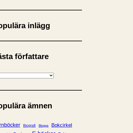
opulära inlägg
sta författare
opulära ämnen
rnböcker
Bokcirkel
Biografi
Blogga