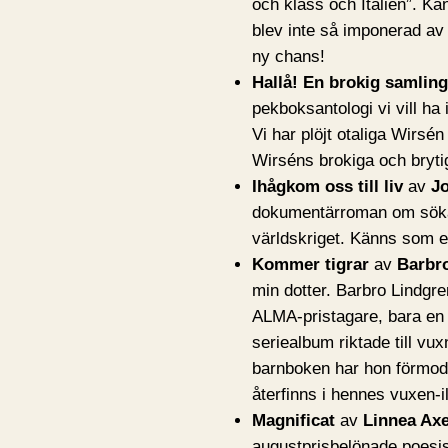
och klass och Italien”. Ka
blev inte så imponerad av
ny chans!
Hallå! En brokig samling
pekboksantologi vi vill ha 
Vi har plöjt otaliga Wirs
Wirséns brokiga och bryti
Ihågkom oss till liv
av
J
dokumentärroman om sökan
världskriget. Känns som en
Kommer tigrar
av
Barbr
min dotter. Barbro Lindgren
ALMA-pristagare, bara en 
seriealbum riktade till vux
barnboken har hon förmodl
återfinns i hennes vuxen-i
Magnificat
av
Linnea Ax
augustprisbelönade poesi