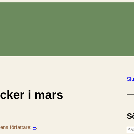
Slu
cker i mars
S
ens författare:
–
.
S