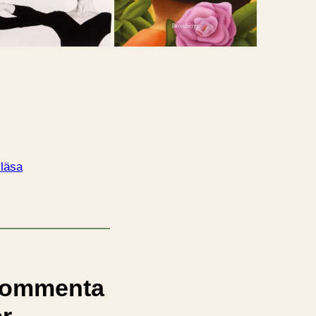
 läsa
ommenta