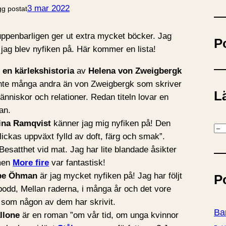
ö
3 mar 2022
gg postat
k
ppenbarligen ger ut extra mycket böcker. Jag
P
r jag blev nyfiken på. Här kommer en lista!
 en kärlekshistoria
av
Helena von Zweigbergk
inte många andra än von Zweigbergk som skriver
Lä
änniskor och relationer. Redan titeln lovar en
an.
ina Ramqvist
känner jag mig nyfiken på! Den
K
ickas uppväxt fylld av doft, färg och smak”.
a
Besatthet vid mat. Jag har lite blandade åsikter
t
men
More fire
var fantastisk!
e
pe Öhman
är jag mycket nyfiken på! Jag har följt
P
g
odd, Mellan raderna, i många år och det vore
o
t som någon av dem har skrivit.
r
Ba
allone
är en roman ”om vår tid, om unga kvinnor
i