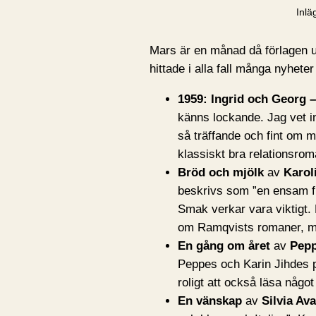
Inlä
Mars är en månad då förlagen u
hittade i alla fall många nyhete
1959: Ingrid och Georg –
känns lockande. Jag vet 
så träffande och fint om m
klassiskt bra relationsrom
Bröd och mjölk
av
Karol
beskrivs som ”en ensam fl
Smak verkar vara viktigt. 
om Ramqvists romaner, 
En gång om året
av
Pep
Peppes och Karin Jihdes p
roligt att också läsa någo
En vänskap
av
Silvia Av