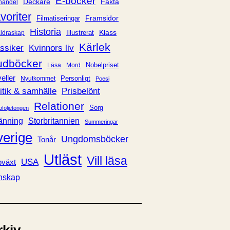
E-böcker
Deckare
Fakta
handel
voriter
Framsidor
Filmatiseringar
Historia
Klass
ldraskap
Illustrerat
Kärlek
ssiker
Kvinnors liv
udböcker
Nobelpriset
Läsa
Mord
eller
Personligt
Nyutkommet
Poesi
itik & samhälle
Prisbelönt
Relationer
Sorg
oföljetongen
änning
Storbritannien
Summeringar
verige
Ungdomsböcker
Tonår
Utläst
Vill läsa
USA
växt
nskap