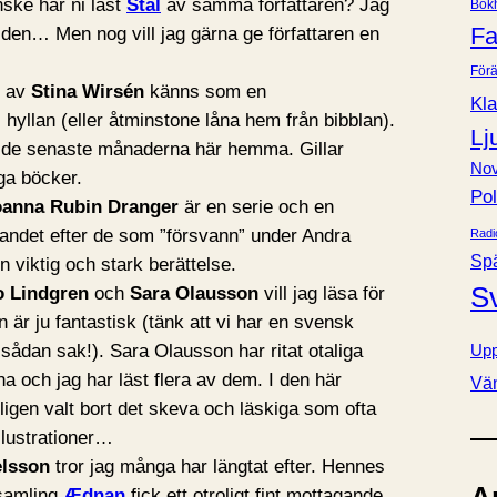
nske har ni läst
Stål
av samma författaren? Jag
Bok
e
Fa
 den… Men nog vill jag gärna ge författaren en
r
Förä
av
Stina Wirsén
känns som en
Kla
i hyllan (eller åtminstone låna hem från bibblan).
Lj
én de senaste månaderna här hemma. Gillar
Nov
ga böcker.
Pol
oanna Rubin Dranger
är en serie och en
det efter de som ”försvann” under Andra
Radi
Sp
 viktig och stark berättelse.
S
o Lindgren
och
Sara Olausson
vill jag läsa för
 är ju fantastisk (tänk att vi har en svensk
sådan sak!). Sara Olausson har ritat otaliga
Upp
na och jag har läst flera av dem. I den här
Vä
igen valt bort det skeva och läskiga som ofta
llustrationer…
elsson
tror jag många har längtat efter. Hennes
samling
Ædnan
fick ett otroligt fint mottagande.