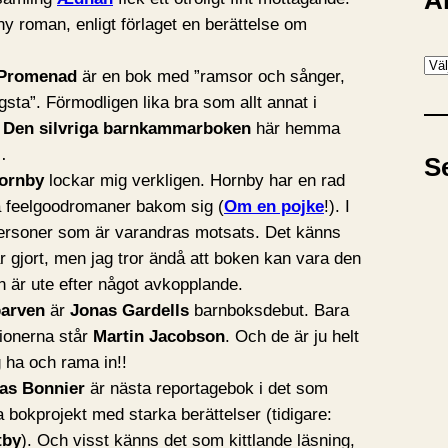
A
y roman, enligt förlaget en berättelse om
A
 Promenad
är en bok med ”ramsor och sånger,
r
gsta”. Förmodligen lika bra som allt annat i
k
r
Den silvriga barnkammarboken
här hemma
i
…
S
v
ornby
lockar mig verkligen. Hornby har en rad
ga feelgoodromaner bakom sig (
Om en pojke
!). I
ersoner som är varandras motsats. Det känns
 gjort, men jag tror ändå att boken kan vara den
 är ute efter något avkopplande.
parven
är
Jonas Gardells
barnboksdebut. Bara
tionerna står
Martin Jacobson
. Och de är ju helt
g ha och rama in!!
as Bonnier
är nästa reportagebok i det som
 bokprojekt med starka berättelser (tidigare:
tby
). Och visst känns det som kittlande läsning,