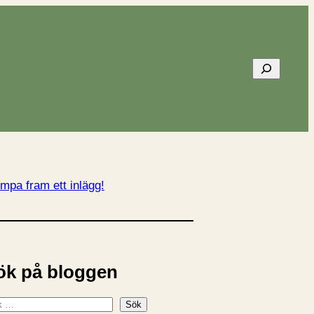
Sök
mpa fram ett inlägg!
ök på bloggen
Sök