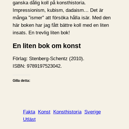
ganska dålig koll på konsthistoria.
Impressionism, kubism, dadaism… Det är
många ”ismer” att försöka hålla isär. Med den
här boken har jag fått bättre koll med en liten
insats. En trevlig liten bok!
En liten bok om konst
Förlag: Stenberg-Schentz (2010).
ISBN: 9789197523042.
Gilla detta:
Fakta
Konst
Konsthistoria
Sverige
Utläst