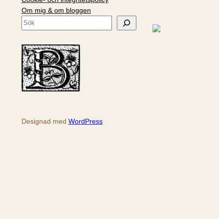
Om mig & om bloggen
S
ö
k
Designad med
WordPress