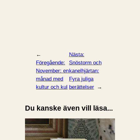
←
Nästa:
Föregående:
Snöstorm och
November: en
kanelhjärtan:
månad med
Fyra juliga
kultur och kul
berättelser
→
Du kanske även vill läsa...