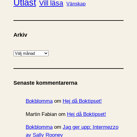
Utläst
Vill läsa
Vänskap
Arkiv
A
r
k
i
Senaste kommentarerna
v
Bokblomma
om
Hej då Boktipset!
Martin Fabian
om
Hej då Boktipset!
Bokblomma
om
Jag ger upp: Intermezzo
av Sally Rooney