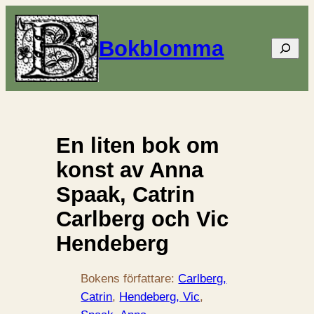
Bokblomma
Sök
En liten bok om
konst av Anna
Spaak, Catrin
Carlberg och Vic
Hendeberg
Bokens författare:
Carlberg,
Catrin
, 
Hendeberg, Vic
, 