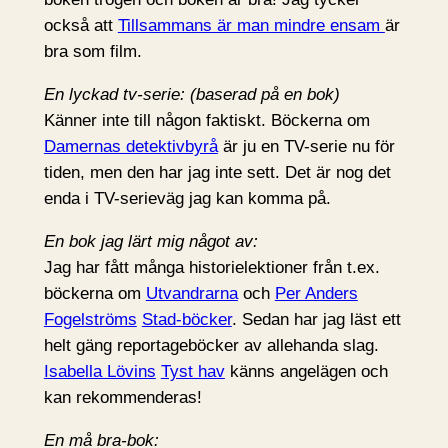
också att
Tillsammans är man mindre ensam
är
bra som film.
En lyckad tv-serie: (baserad på en bok)
Känner inte till någon faktiskt. Böckerna om
Damernas detektivbyrå
är ju en TV-serie nu för
tiden, men den har jag inte sett. Det är nog det
enda i TV-serieväg jag kan komma på.
En bok jag lärt mig något av:
Jag har fått många historielektioner från t.ex.
böckerna om
Utvandrarna
och
Per Anders
Fogelströms
Stad-böcker
. Sedan har jag läst ett
helt gäng reportageböcker av allehanda slag.
Isabella Lövins
Tyst hav
känns angelägen och
kan rekommenderas!
En må bra-bok: