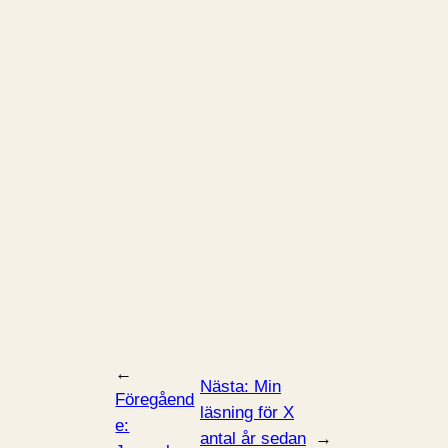
←
Nästa:
Min
Föregåend
läsning för X
e:
antal år sedan
→