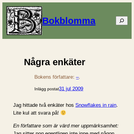
Bokblomma
Sök
Några enkäter
Bokens författare:
–
.
31 jul 2009
Inlägg postat
Jag hittade två enkäter hos
Snowflakes in rain
.
Lite kul att svara på!
En författare som är värd mer uppmärksamhet:
Jag sitter nog egentligen inte inne med någon