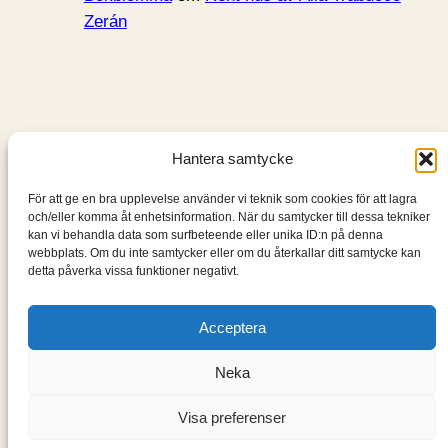
Zerán
Hantera samtycke
Bokblomma
För att ge en bra upplevelse använder vi teknik som cookies för att lagra
och/eller komma åt enhetsinformation. När du samtycker till dessa tekniker
En blogg om de böcker jag läser: klassiker, noveller,
kan vi behandla data som surfbeteende eller unika ID:n på denna
romaner, spänningsromaner och andra böcker.
webbplats. Om du inte samtycker eller om du återkallar ditt samtycke kan
detta påverka vissa funktioner negativt.
Information
Acceptera
Cookie- och integritetspolicy
Om mig & om bloggen
Neka
S
ö
Visa preferenser
k