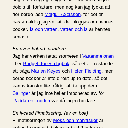
doldis till författare, men nog kan jag tycka att
fler borde läsa
Majgull Axelsson
, för det är
nästan aldrig jag ser att det bloggas om hennes
böcker.
Is och vatten, vatten och is
är hennes
senaste.
En överskattad författare:
Jag har varken fattat storheten i
Vattenmelonen
eller
Bridget Jones dagbok
, så det är frestande
att säga
Marian Keyes
och
Helen Fielding
, men
deras böcker är inte direkt up to date, så det
känns kanske lite tråkigt att ta upp dem.
Salinger
är jag inte heller imponerad av, för
Räddaren i nöden
var då ingen höjdare.
En lyckad filmatisering: (av en bok)
Filmatiseringen av
Möss och människor
är
boken trogen och boken är bra! Jag tycker