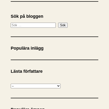
Sök på bloggen
S
Sök
ö
k
Populära inlägg
Lästa författare
K
a
t
e