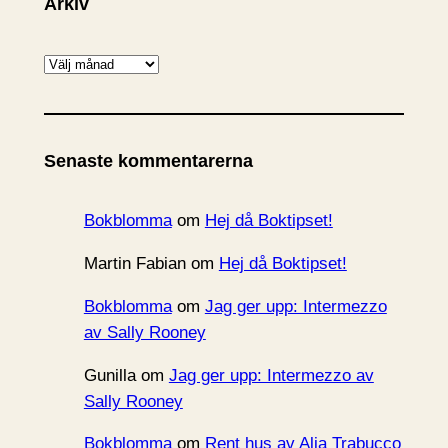
Arkiv
A
r
k
i
Senaste kommentarerna
v
Bokblomma
om
Hej då Boktipset!
Martin Fabian
om
Hej då Boktipset!
Bokblomma
om
Jag ger upp: Intermezzo
av Sally Rooney
Gunilla
om
Jag ger upp: Intermezzo av
Sally Rooney
Bokblomma
om
Rent hus av Alia Trabucco