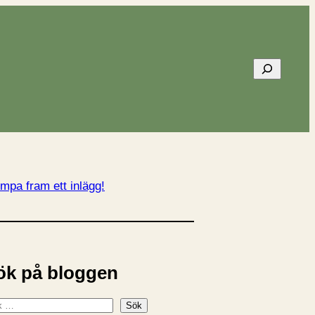
Sök
mpa fram ett inlägg!
ök på bloggen
Sök