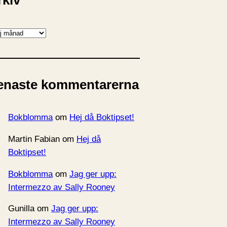
rkiv
enaste kommentarerna
Bokblomma
om
Hej då Boktipset!
Martin Fabian
om
Hej då
Boktipset!
Bokblomma
om
Jag ger upp:
Intermezzo av Sally Rooney
Gunilla
om
Jag ger upp:
Intermezzo av Sally Rooney