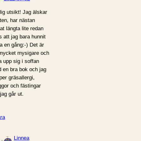
lig utsikt! Jag älskar
ten, har nästan
at längta lite redan
s att jag bara hunnit
a en gång:-) Det är
mycket mysigare och
a upp sig i soffan
 en bra bok och jag
per gräsallergi,
gor och fästingar
jag går ut.
ra
Linnea