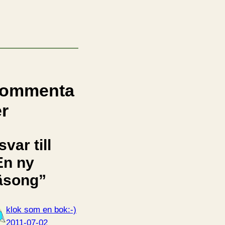
ommenta
er
svar till
En ny
äsong”
klok som en bok:-)
2011-07-02