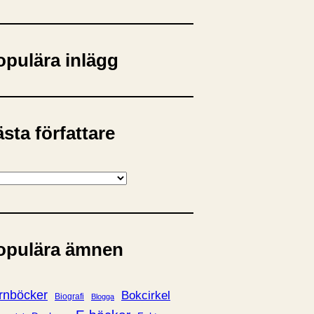
opulära inlägg
sta författare
opulära ämnen
rnböcker
Bokcirkel
Biografi
Blogga