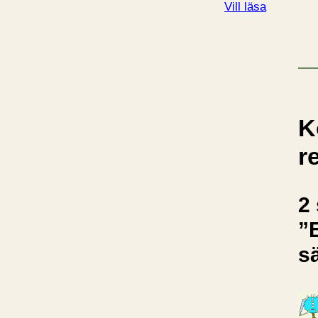
Vill läsa
K
r
2 
”
s