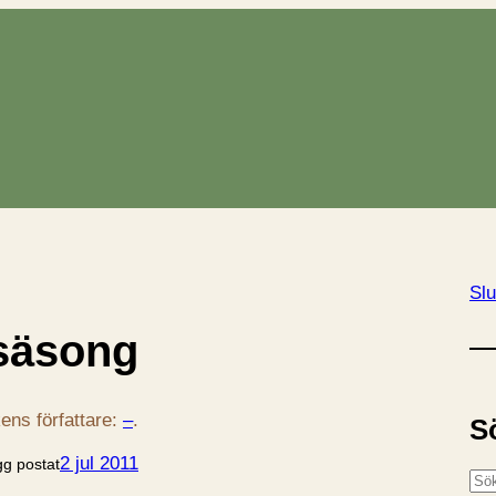
Slu
säsong
ens författare:
–
.
S
2 jul 2011
gg postat
S