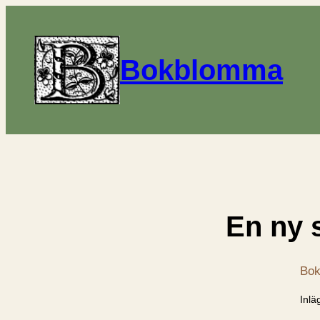
Bokblomma
En ny 
Bok
Inlä