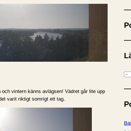
ö
k
P
Lä
K
a
t
n och vintern känns avlägsen! Vädret går lite upp
e
t varit riktigt somrigt ett tag.
P
g
o
r
Ba
i