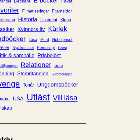
E-böcker
Deckare
Fakta
handel
voriter
Framsidor
Filmatiseringar
Historia
Klass
ldraskap
Illustrerat
Kärlek
ssiker
Kvinnors liv
udböcker
Nobelpriset
Läsa
Mord
eller
Personligt
Nyutkommet
Poesi
itik & samhälle
Prisbelönt
Relationer
Sorg
oföljetongen
änning
Storbritannien
Summeringar
verige
Ungdomsböcker
Tonår
Utläst
Vill läsa
USA
växt
nskap