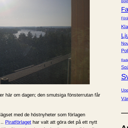
Bok
e
Fa
r
Förä
Kla
Lj
Nov
Pol
Radi
Sp
S
Upp
ter här om dagen; den smutsiga fönsterrutan får
Vä
vlägset med de höstnyheter som förlagen
då…
Piratförlaget
har valt att göra det på ett nytt