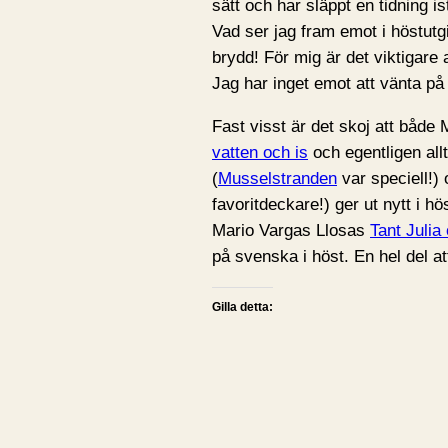
sätt och har släppt en tidning is
Vad ser jag fram emot i höstutgi
brydd! För mig är det viktigare 
Jag har inget emot att vänta på
Fast visst är det skoj att både
vatten och is
och egentligen all
(
Musselstranden
var speciell!)
favoritdeckare!) ger ut nytt i hö
Mario Vargas Llosas
Tant Julia
på svenska i höst. En hel del 
Gilla detta: