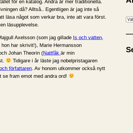
A
tället för en katalog. Andra är mer traditionella.
vningen då? Alltså.. Egentligen är jag inte så
att läsa något som verkar bra, inte att vara först.
A
 en läsupplevelse.
r
k
 Majgull Axelsson (som jag gillade
Is och vatten,
i
t hon har skrivit!), Marie Hermansson
S
v
 och Johan Theorin (
Nattfåk
är min
st.
Tidigare i år läste jag nobelpristagaren
 och författaren
. Av honom utkommer också nytt
att se fram emot med andra ord!