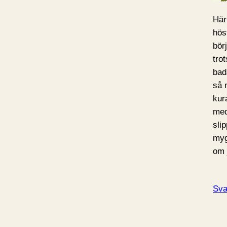
Här
hös
börj
trot
bad
så 
kur
med
slip
myg
om 
Sva