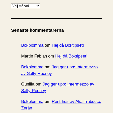
A
r
k
i
Senaste kommentarerna
v
Bokblomma
om
Hej då Boktipset!
Martin Fabian
om
Hej då Boktipset!
Bokblomma
om
Jag ger upp: Intermezzo
av Sally Rooney
Gunilla
om
Jag ger upp: Intermezzo av
Sally Rooney
Bokblomma
om
Rent hus av Alia Trabucco
Zerán