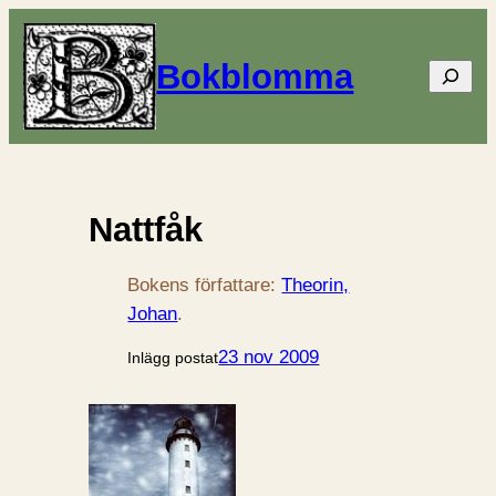
Bokblomma
Sök
Nattfåk
Bokens författare:
Theorin,
Johan
.
23 nov 2009
Inlägg postat