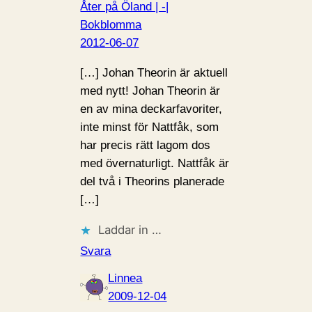
Åter på Öland | -|
Bokblomma
2012-06-07
[…] Johan Theorin är aktuell
med nytt! Johan Theorin är
en av mina deckarfavoriter,
inte minst för Nattfåk, som
har precis rätt lagom dos
med övernaturligt. Nattfåk är
del två i Theorins planerade
[…]
Laddar in …
Svara
Linnea
2009-12-04