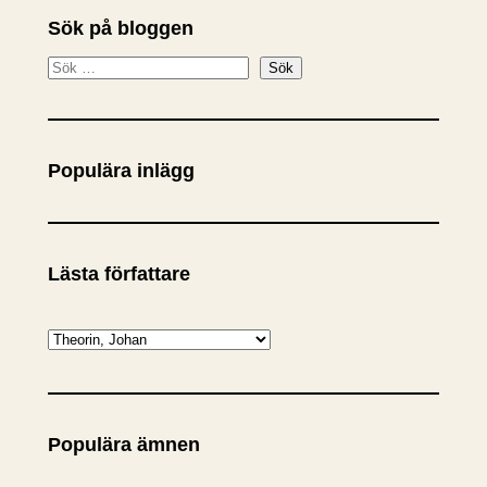
Sök på bloggen
S
Sök
ö
k
Populära inlägg
Lästa författare
K
a
t
e
Populära ämnen
g
o