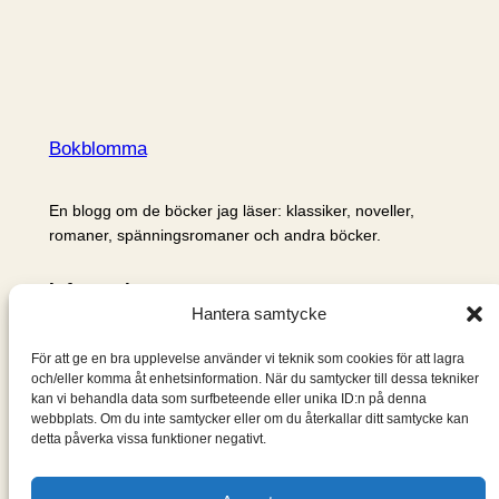
Bokblomma
En blogg om de böcker jag läser: klassiker, noveller,
romaner, spänningsromaner och andra böcker.
Information
Hantera samtycke
Cookie- och integritetspolicy
Om mig & om bloggen
För att ge en bra upplevelse använder vi teknik som cookies för att lagra
S
och/eller komma åt enhetsinformation. När du samtycker till dessa tekniker
kan vi behandla data som surfbeteende eller unika ID:n på denna
ö
webbplats. Om du inte samtycker eller om du återkallar ditt samtycke kan
k
detta påverka vissa funktioner negativt.