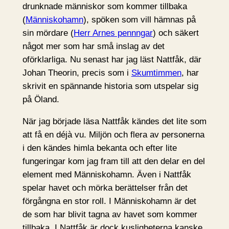
drunknade människor som kommer tillbaka
(
Människohamn
), spöken som vill hämnas på
sin mördare (
Herr Arnes pennngar
) och säkert
något mer som har små inslag av det
oförklarliga. Nu senast har jag läst Nattfåk, där
Johan Theorin, precis som i
Skumtimmen
, har
skrivit en spännande historia som utspelar sig
på Öland.
När jag började läsa Nattfåk kändes det lite som
att få en déjà vu. Miljön och flera av personerna
i den kändes himla bekanta och efter lite
fungeringar kom jag fram till att den delar en del
element med Människohamn. Även i Nattfåk
spelar havet och mörka berättelser från det
förgångna en stor roll. I Människohamn är det
de som har blivit tagna av havet som kommer
tillbaka. I Nattfåk är dock kusligheterna kanske