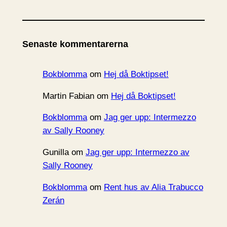
r
k
i
Senaste kommentarerna
v
Bokblomma
om
Hej då Boktipset!
Martin Fabian
om
Hej då Boktipset!
Bokblomma
om
Jag ger upp: Intermezzo
av Sally Rooney
Gunilla
om
Jag ger upp: Intermezzo av
Sally Rooney
Bokblomma
om
Rent hus av Alia Trabucco
Zerán