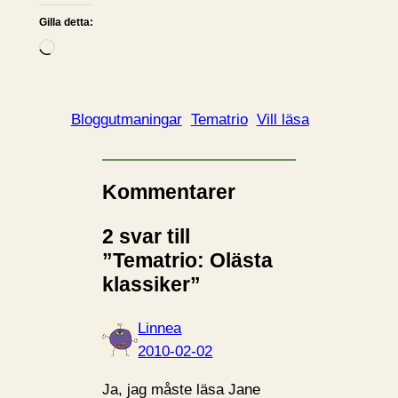
Gilla detta:
L
a
d
d
Bloggutmaningar
Tematrio
Vill läsa
a
r
i
Kommentarer
n
2 svar till
…
”Tematrio: Olästa
klassiker”
Linnea
2010-02-02
Ja, jag måste läsa Jane