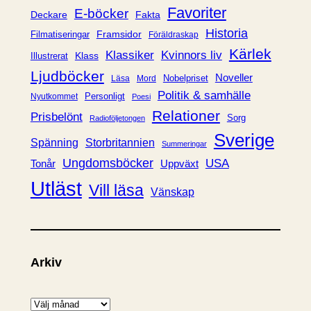
i
Favoriter
E-böcker
Deckare
Fakta
e
Historia
Framsidor
Filmatiseringar
Föräldraskap
r
Kärlek
Klassiker
Kvinnors liv
Klass
Illustrerat
Ljudböcker
Noveller
Nobelpriset
Läsa
Mord
Politik & samhälle
Personligt
Nyutkommet
Poesi
Relationer
Prisbelönt
Sorg
Radioföljetongen
Sverige
Spänning
Storbritannien
Summeringar
Ungdomsböcker
USA
Uppväxt
Tonår
Utläst
Vill läsa
Vänskap
Arkiv
A