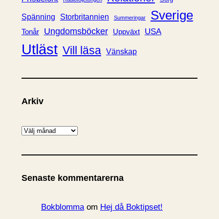
Sverige
Spänning
Storbritannien
Summeringar
Ungdomsböcker
USA
Uppväxt
Tonår
Utläst
Vill läsa
Vänskap
Arkiv
A
r
k
i
Senaste kommentarerna
v
Bokblomma
om
Hej då Boktipset!