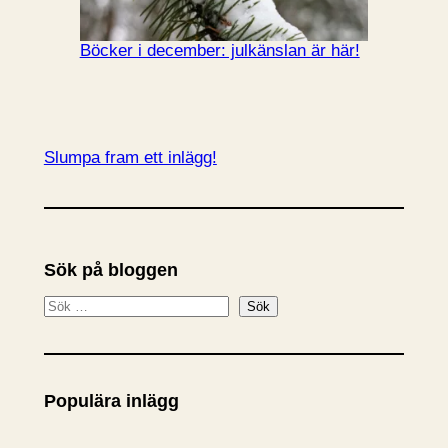
Böcker i december: julkänslan är här!
Slumpa fram ett inlägg!
Sök på bloggen
S
Sök
ö
k
Populära inlägg