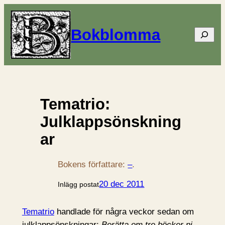
Bokblomma
Sök
Tematrio:
Julklappsönskning
ar
Bokens författare:
–
.
20 dec 2011
Inlägg postat
Tematrio
handlade för några veckor sedan om
julklappsönskningar:
Berätta om tre böcker ni