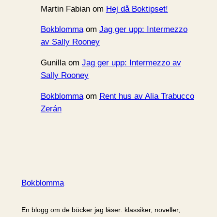
Martin Fabian
om
Hej då Boktipset!
Bokblomma
om
Jag ger upp: Intermezzo
av Sally Rooney
Gunilla
om
Jag ger upp: Intermezzo av
Sally Rooney
Bokblomma
om
Rent hus av Alia Trabucco
Zerán
Bokblomma
En blogg om de böcker jag läser: klassiker, noveller,