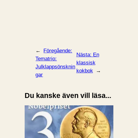
←
Föregående:
Nästa:
En
Tematrio:
klassisk
Julklappsönsknin
kokbok
→
gar
Du kanske även vill läsa...