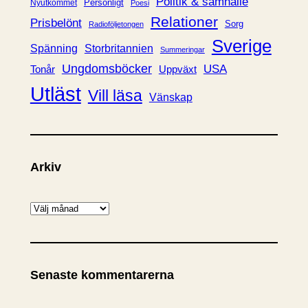
Politik & samhälle
Personligt
Nyutkommet
Poesi
Relationer
Prisbelönt
Sorg
Radioföljetongen
Sverige
Spänning
Storbritannien
Summeringar
Ungdomsböcker
USA
Uppväxt
Tonår
Utläst
Vill läsa
Vänskap
Arkiv
A
r
k
i
Senaste kommentarerna
v