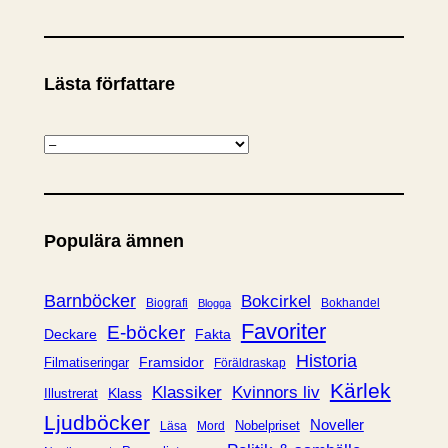
Lästa författare
K
a
t
e
Populära ämnen
g
o
r
Barnböcker
Bokcirkel
Biografi
Bokhandel
Blogga
i
Favoriter
E-böcker
Deckare
Fakta
e
Historia
Framsidor
Filmatiseringar
Föräldraskap
r
Kärlek
Klassiker
Kvinnors liv
Klass
Illustrerat
Ljudböcker
Noveller
Nobelpriset
Läsa
Mord