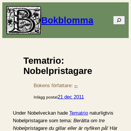
Bokblomma
Sök
Tematrio:
Nobelpristagare
Bokens författare:
–
.
21 dec 2011
Inlägg postat
Under Nobelveckan hade
Tematrio
naturligtvis
Nobelpristagare som tema:
Berätta om tre
Nobelpristagare du gillar eller är nyfiken på!
Här