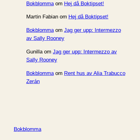
Bokblomma
om
Hej då Boktipset!
Martin Fabian
om
Hej då Boktipset!
Bokblomma
om
Jag ger upp: Intermezzo
av Sally Rooney
Gunilla
om
Jag ger upp: Intermezzo av
Sally Rooney
Bokblomma
om
Rent hus av Alia Trabucco
Zerán
Bokblomma