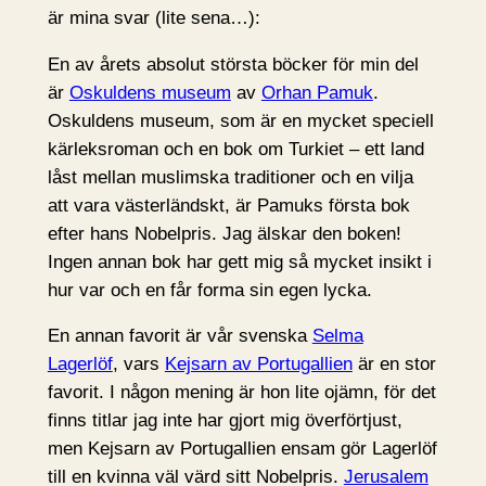
är mina svar (lite sena…):
En av årets absolut största böcker för min del
är
Oskuldens museum
av
Orhan Pamuk
.
Oskuldens museum, som är en mycket speciell
kärleksroman och en bok om Turkiet – ett land
låst mellan muslimska traditioner och en vilja
att vara västerländskt, är Pamuks första bok
efter hans Nobelpris. Jag älskar den boken!
Ingen annan bok har gett mig så mycket insikt i
hur var och en får forma sin egen lycka.
En annan favorit är vår svenska
Selma
Lagerlöf
, vars
Kejsarn av Portugallien
är en stor
favorit. I någon mening är hon lite ojämn, för det
finns titlar jag inte har gjort mig överförtjust,
men Kejsarn av Portugallien ensam gör Lagerlöf
till en kvinna väl värd sitt Nobelpris.
Jerusalem