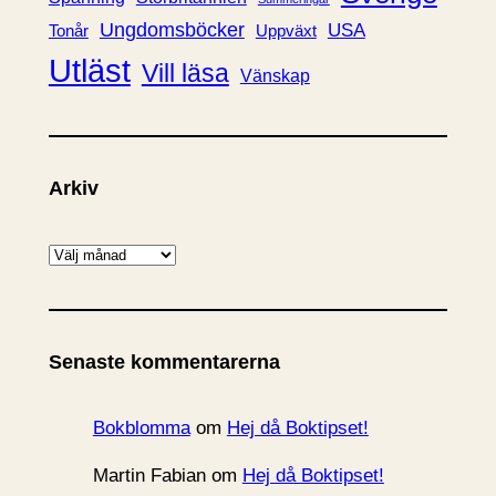
Ungdomsböcker
USA
Uppväxt
Tonår
Utläst
Vill läsa
Vänskap
Arkiv
A
r
k
i
Senaste kommentarerna
v
Bokblomma
om
Hej då Boktipset!
Martin Fabian
om
Hej då Boktipset!