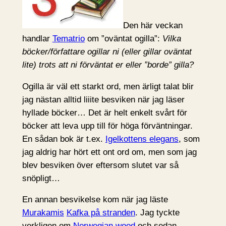
Den här veckan
handlar
Tematrio
om ”oväntat ogilla”:
Vilka
böcker/författare ogillar ni (eller gillar oväntat
lite) trots att ni förväntat er eller ”borde” gilla?
Ogilla är väl ett starkt ord, men ärligt talat blir
jag nästan alltid liiite besviken när jag läser
hyllade böcker… Det är helt enkelt svårt för
böcker att leva upp till för höga förväntningar.
En sådan bok är t.ex.
Igelkottens elegans
, som
jag aldrig har hört ett ont ord om, men som jag
blev besviken över eftersom slutet var så
snöpligt…
En annan besvikelse kom när jag läste
Murakamis
Kafka på stranden
. Jag tyckte
verkligen om
Norwegian wood
och sedan