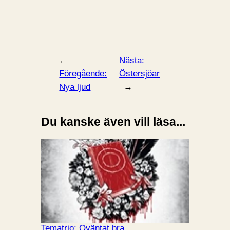
←
Nästa:
Föregående:
Östersjöar
Nya ljud
→
Du kanske även vill läsa...
Tematrio: Oväntat bra