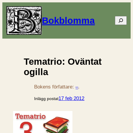
Bokblomma
Sök
Tematrio: Oväntat
ogilla
Bokens författare:
–
.
17 feb 2012
Inlägg postat