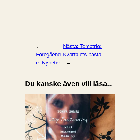
←
Nästa:
Tematrio:
Föregåend
Kvartalets bästa
e:
Nyheter
→
Du kanske även vill läsa...