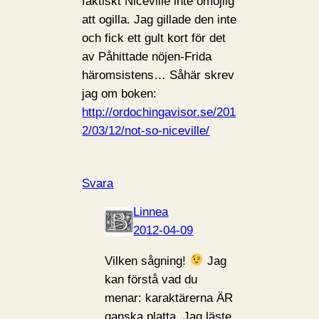
faktiskt Niceville inte omöjlig
att ogilla. Jag gillade den inte
och fick ett gult kort för det
av Påhittade nöjen-Frida
häromsistens… Såhär skrev
jag om boken:
http://ordochingavisor.se/201
2/03/12/not-so-niceville/
Svara
Linnea
2012-04-09
Vilken sågning!
Jag
kan förstå vad du
menar: karaktärerna ÄR
ganska platta. Jag läste