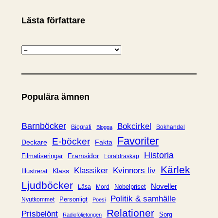
Lästa författare
K
a
t
e
Populära ämnen
g
o
r
Barnböcker
Bokcirkel
Biografi
Bokhandel
Blogga
i
Favoriter
E-böcker
Deckare
Fakta
e
Historia
Framsidor
Filmatiseringar
Föräldraskap
r
Kärlek
Klassiker
Kvinnors liv
Klass
Illustrerat
Ljudböcker
Noveller
Nobelpriset
Läsa
Mord
Politik & samhälle
Personligt
Nyutkommet
Poesi
Relationer
Prisbelönt
Sorg
Radioföljetongen