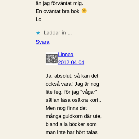
än jag förväntat mig.
En oväntat bra bok
Lo
Laddar in …
Svara
Linnea
2012-04-04
Ja, absolut, så kan det
också vara! Jag är nog
lite feg, för jag ”vågar”
sällan läsa osäkra kort..
Men nog finns det
många guldkorn där ute,
bland alla böcker som
man inte har hört talas