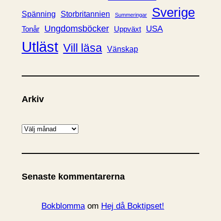
Sverige
Spänning
Storbritannien
Summeringar
Ungdomsböcker
USA
Uppväxt
Tonår
Utläst
Vill läsa
Vänskap
Arkiv
A
r
k
i
Senaste kommentarerna
v
Bokblomma
om
Hej då Boktipset!