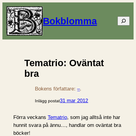
Bokblomma
Sök
Tematrio: Oväntat
bra
Bokens författare:
–
.
31 mar 2012
Inlägg postat
Förra veckans
Tematrio
, som jag alltså inte har
hunnit svara på ännu…, handlar om oväntat bra
böcker!