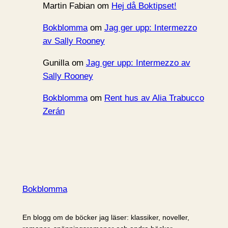
Martin Fabian
om
Hej då Boktipset!
Bokblomma
om
Jag ger upp: Intermezzo
av Sally Rooney
Gunilla
om
Jag ger upp: Intermezzo av
Sally Rooney
Bokblomma
om
Rent hus av Alia Trabucco
Zerán
Bokblomma
En blogg om de böcker jag läser: klassiker, noveller,