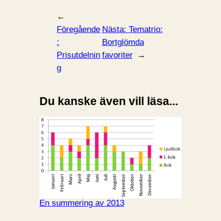
←
Föregående
Nästa:
Tematrio:
:
Bortglömda
Prisutdelnin
favoriter
→
g
Du kanske även vill läsa...
En summering av 2013