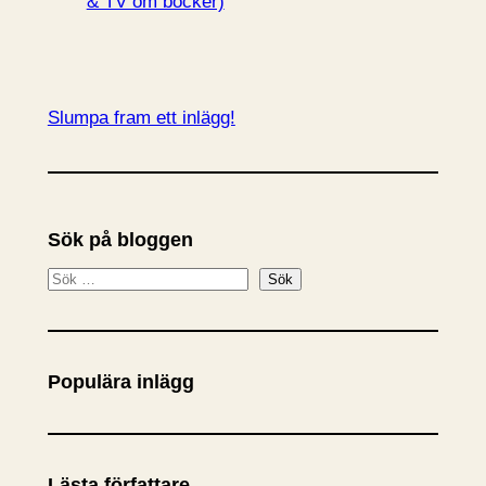
& TV om böcker)
Slumpa fram ett inlägg!
Sök på bloggen
S
Sök
ö
k
Populära inlägg
Lästa författare