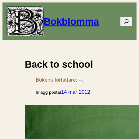
Bokblomma
Sök
Back to school
Bokens författare:
–
.
14 mar 2012
Inlägg postat