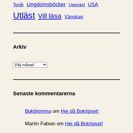
Ungdomsböcker
USA
Uppväxt
Tonår
Utläst
Vill läsa
Vänskap
Arkiv
A
r
k
i
Senaste kommentarerna
v
Bokblomma
om
Hej då Boktipset!
Martin Fabian
om
Hej då Boktipset!