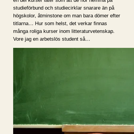
en del kurser låter som att de hör hemma på
studieförbund och studiecirklar snarare än på
högskolor, åtminstone om man bara dömer efter
titlarna… Hur som helst, det verkar finnas
många roliga kurser inom litteraturvetenskap.
Vore jag en arbetslös student så…