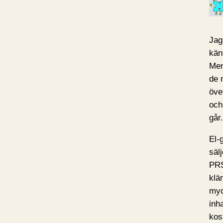
Jag
kän
Men 
de 
öve
och
går.
El-
säl
PRS
klä
myc
inh
kos