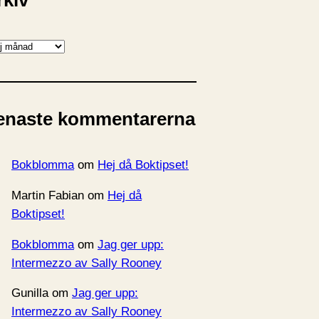
rkiv
enaste kommentarerna
Bokblomma
om
Hej då Boktipset!
Martin Fabian
om
Hej då
Boktipset!
Bokblomma
om
Jag ger upp:
Intermezzo av Sally Rooney
Gunilla
om
Jag ger upp:
Intermezzo av Sally Rooney