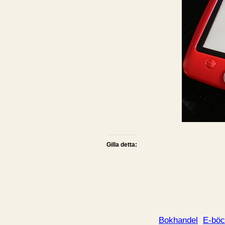
Gilla detta:
Bokhandel
E-böc