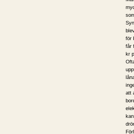
myc
som
Synd
ble
för
får 
kr 
Oft
upp
lån
ing
att 
bor
ele
kan
dr
Förl