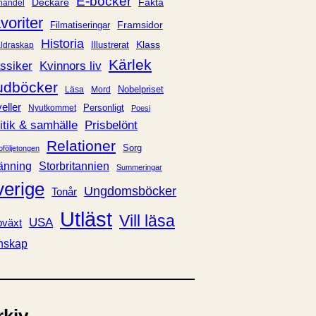
E-böcker
Deckare
Fakta
handel
voriter
Framsidor
Filmatiseringar
Historia
Klass
ldraskap
Illustrerat
Kärlek
ssiker
Kvinnors liv
udböcker
Nobelpriset
Läsa
Mord
eller
Personligt
Nyutkommet
Poesi
itik & samhälle
Prisbelönt
Relationer
Sorg
oföljetongen
änning
Storbritannien
Summeringar
verige
Ungdomsböcker
Tonår
Utläst
Vill läsa
USA
växt
nskap