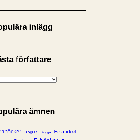
opulära inlägg
sta författare
opulära ämnen
rnböcker
Bokcirkel
Biografi
Blogga