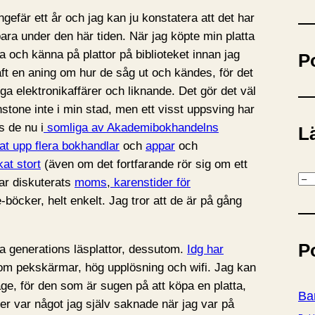
ö
ngefär ett år och jag kan ju konstatera att det har
k
ara under den här tiden. När jag köpte min platta
 och känna på plattor på biblioteket innan jag
P
haft en aning om hur de såg ut och kändes, för det
nliga elektronikaffärer och liknande. Det gör det väl
instone inte i min stad, men ett visst uppsving har
s de nu i
somliga av Akademibokhandelns
Lä
at upp flera bokhandlar
och
appar
och
at stort
(även om det fortfarande rör sig om ett
K
har diskuterats
moms
,
karenstider för
a
öcker, helt enkelt. Jag tror att de är på gång
t
e
P
ta generations läsplattor, dessutom.
Idg har
g
om pekskärmar, hög upplösning och wifi. Jag kan
o
age, för den som är sugen på att köpa en platta,
r
Ba
ter var något jag själv saknade när jag var på
i