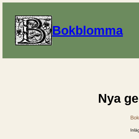
Bokblomma
Nya ge
Bok
Inlä