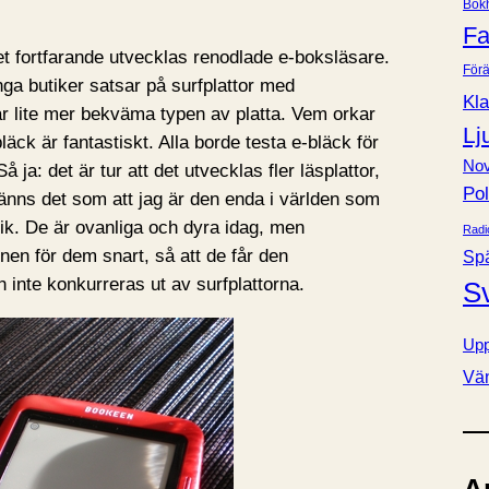
Bok
e
Fa
r
det fortfarande utvecklas renodlade e-boksläsare.
Förä
nga butiker satsar på surfplattor med
Kla
här lite mer bekväma typen av platta. Vem orkar
Lj
äck är fantastiskt. Alla borde testa e-bläck för
Nov
å ja: det är tur att det utvecklas fler läsplattor,
Pol
 känns det som att jag är den enda i världen som
ik. De är ovanliga och dyra idag, men
Radi
nen för dem snart, så att de får den
Sp
inte konkurreras ut av surfplattorna.
S
Upp
Vä