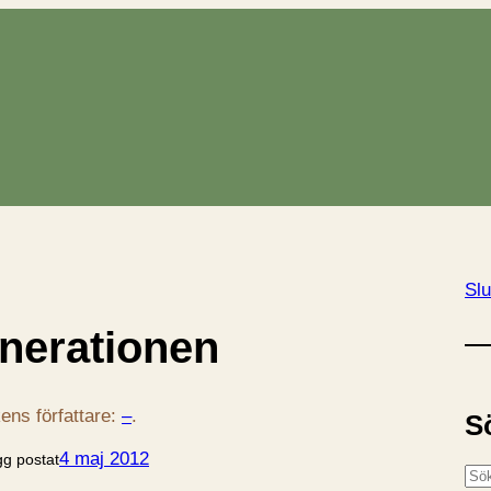
Slu
nerationen
ens författare:
–
.
S
4 maj 2012
gg postat
S