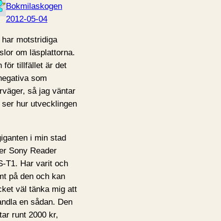
Bokmilaskogen
2012-05-04
 har motstridiga
slor om läsplattorna.
för tillfället är det
negativa som
rväger, så jag väntar
 ser hur utvecklingen
giganten i min stad
jer Sony Reader
-T1. Har varit och
mt på den och kan
ket väl tänka mig att
andla en sådan. Den
tar runt 2000 kr,