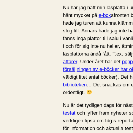
Nu har jag haft min läsplatta i u
hänt mycket på
e-bok
sfronten b
hade jag turen att kunna klämma
slog till. Annars hade jag inte 
fanns inga plattor till salu i va
i och för sig inte nu heller, åtm
läsplattorna ändå fått. T.ex. sälj
affärer
. Under året har det
popp
försäljningen av e-böcker har ök
väldigt litet antal böcker). Det 
biblioteken
… Det snackas om e-b
ordentligt.
Nu är det tydligen dags för näs
testat
och lyfter fram nyheter s
verkligen tipsa om Idg:s report
för information och aktuella tes