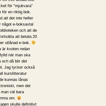
ket för ”mjukvara”
 för en riktig bok.
 att det inte heller
v något e-boksavtal
 biblioteken och att de
fortsätta att betala 20
per utlånad e-bok.
a är kvoten redan
fylld när man ska
a och då blir det
et. Jag tycker också
all kurslitteratur
de kunnas lånas
ktroniskt, men det
 man väl bara
ömma om.
agen skulle definitivt