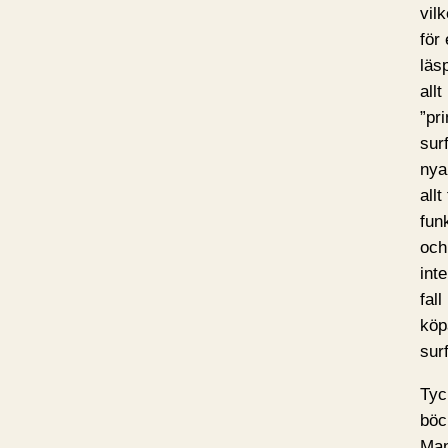
vilk
för
läsp
all
”pr
surf
nya
allt
fun
och 
inte
fal
köp
surf
Tyc
böc
Man 