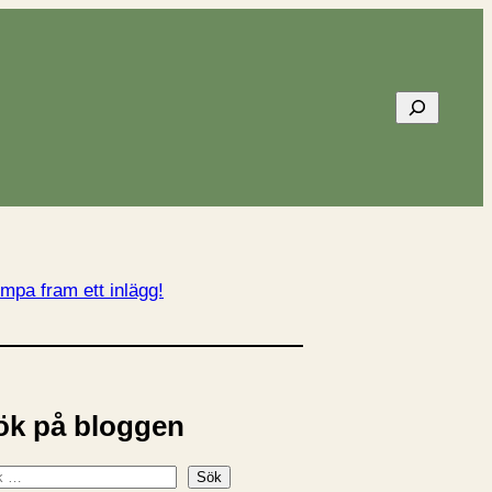
Sök
mpa fram ett inlägg!
ök på bloggen
Sök