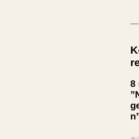
K
r
8 
”
g
n