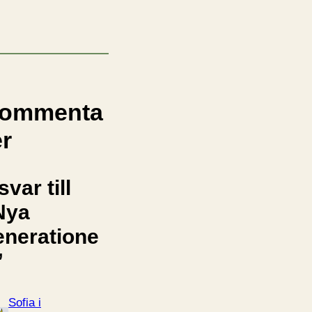
ommenta
er
svar till
Nya
eneratione
”
Sofia i