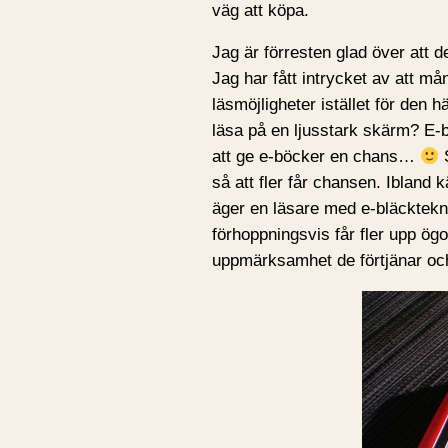
väg att köpa.
Jag är förresten glad över att 
Jag har fått intrycket av att må
läsmöjligheter istället för den 
läsa på en ljusstark skärm? E-bl
att ge e-böcker en chans…
S
så att fler får chansen. Ibland
äger en läsare med e-bläcktekn
förhoppningsvis får fler upp ögo
uppmärksamhet de förtjänar och 