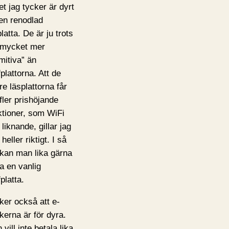
et jag tycker är dyrt
 en renodlad
latta. De är ju trots
t mycket mer
imitiva” än
plattorna. Att de
re läsplattorna får
 fler prishöjande
ktioner, som WiFi
liknande, gillar jag
 heller riktigt. I så
l kan man lika gärna
a en vanlig
platta.
ker också att e-
kerna är för dyra.
vill inte betala lika