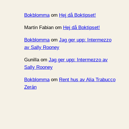
Bokblomma
om
Hej då Boktipset!
Martin Fabian
om
Hej då Boktipset!
Bokblomma
om
Jag ger upp: Intermezzo
av Sally Rooney
Gunilla
om
Jag ger upp: Intermezzo av
Sally Rooney
Bokblomma
om
Rent hus av Alia Trabucco
Zerán