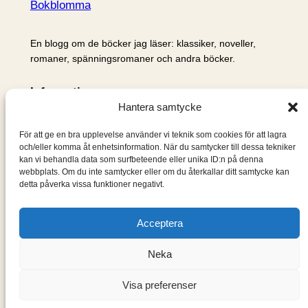
Bokblomma
En blogg om de böcker jag läser: klassiker, noveller,
romaner, spänningsromaner och andra böcker.
Information
Hantera samtycke
Cookie- och integritetspolicy
Om mig & om bloggen
För att ge en bra upplevelse använder vi teknik som cookies för att lagra
S
och/eller komma åt enhetsinformation. När du samtycker till dessa tekniker
kan vi behandla data som surfbeteende eller unika ID:n på denna
ö
webbplats. Om du inte samtycker eller om du återkallar ditt samtycke kan
k
detta påverka vissa funktioner negativt.
Acceptera
Neka
Visa preferenser
Designad med
WordPress