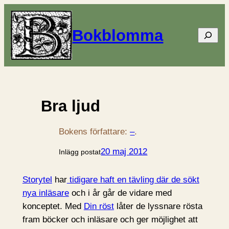
Bokblomma
Sök
Bra ljud
Bokens författare:
–
.
20 maj 2012
Inlägg postat
Storytel
har
tidigare haft en tävling där de sökt
nya inläsare
och i år går de vidare med
konceptet. Med
Din röst
låter de lyssnare rösta
fram böcker och inläsare och ger möjlighet att