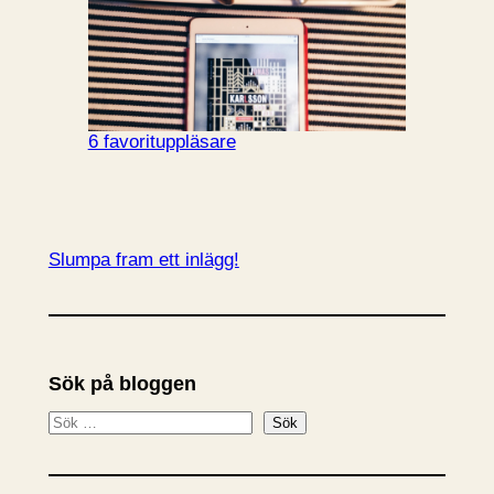
6 favorituppläsare
Slumpa fram ett inlägg!
Sök på bloggen
S
Sök
ö
k