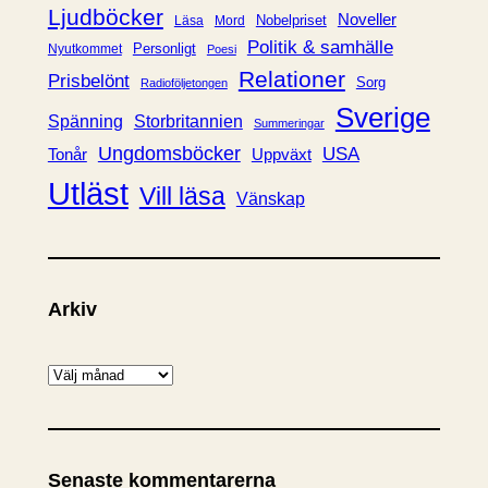
Ljudböcker
Noveller
Nobelpriset
Läsa
Mord
Politik & samhälle
Personligt
Nyutkommet
Poesi
Relationer
Prisbelönt
Sorg
Radioföljetongen
Sverige
Spänning
Storbritannien
Summeringar
Ungdomsböcker
USA
Uppväxt
Tonår
Utläst
Vill läsa
Vänskap
Arkiv
A
r
k
i
Senaste kommentarerna
v