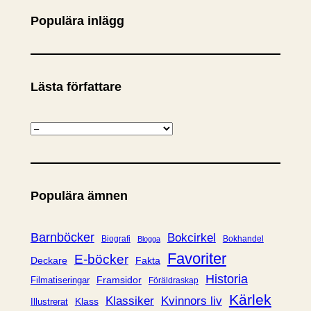
Populära inlägg
Lästa författare
K
a
t
e
Populära ämnen
g
o
r
Barnböcker
Bokcirkel
Biografi
Bokhandel
Blogga
i
Favoriter
E-böcker
Deckare
Fakta
e
Historia
Framsidor
Filmatiseringar
Föräldraskap
r
Kärlek
Klassiker
Kvinnors liv
Klass
Illustrerat