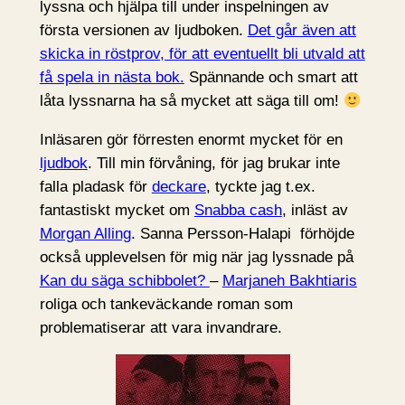
lyssna och hjälpa till under inspelningen av
första versionen av ljudboken.
Det går även att
skicka in röstprov, för att eventuellt bli utvald att
få spela in nästa bok.
Spännande och smart att
låta lyssnarna ha så mycket att säga till om!
Inläsaren gör förresten enormt mycket för en
ljudbok
. Till min förvåning, för jag brukar inte
falla pladask för
deckare
, tyckte jag t.ex.
fantastiskt mycket om
Snabba cash
, inläst av
Morgan Alling
. Sanna Persson-Halapi förhöjde
också upplevelsen för mig när jag lyssnade på
Kan du säga schibbolet?
–
Marjaneh Bakhtiaris
roliga och tankeväckande roman som
problematiserar att vara invandrare.