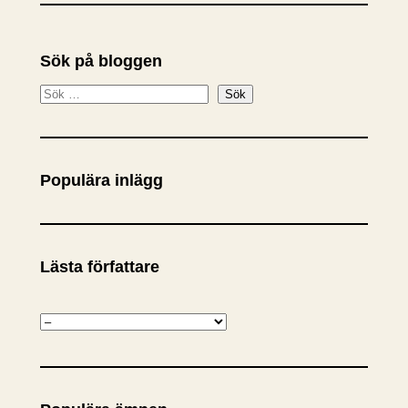
Sök på bloggen
S
Sök
ö
k
Populära inlägg
Lästa författare
K
a
t
e