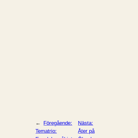
←
Föregående:
Nästa:
Tematrio:
Åter på