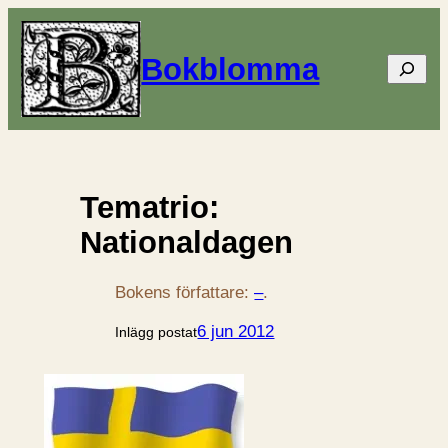
Bokblomma
Sök
Tematrio:
Nationaldagen
Bokens författare:
–
.
6 jun 2012
Inlägg postat