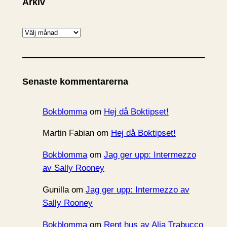
Arkiv
A
r
k
i
Senaste kommentarerna
v
Bokblomma
om
Hej då Boktipset!
Martin Fabian
om
Hej då Boktipset!
Bokblomma
om
Jag ger upp: Intermezzo
av Sally Rooney
Gunilla
om
Jag ger upp: Intermezzo av
Sally Rooney
Bokblomma
om
Rent hus av Alia Trabucco