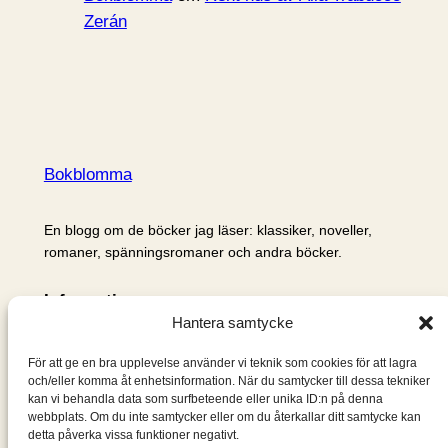
Zerán
Bokblomma
En blogg om de böcker jag läser: klassiker, noveller,
romaner, spänningsromaner och andra böcker.
Information
Hantera samtycke
Cookie- och integritetspolicy
Om mig & om bloggen
För att ge en bra upplevelse använder vi teknik som cookies för att lagra
S
och/eller komma åt enhetsinformation. När du samtycker till dessa tekniker
kan vi behandla data som surfbeteende eller unika ID:n på denna
ö
webbplats. Om du inte samtycker eller om du återkallar ditt samtycke kan
k
detta påverka vissa funktioner negativt.