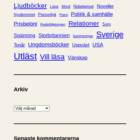
Ljudböcker
Noveller
Nobelpriset
Läsa
Mord
Politik & samhälle
Personligt
Nyutkommet
Poesi
Relationer
Prisbelönt
Sorg
Radioföljetongen
Sverige
Spänning
Storbritannien
Summeringar
Ungdomsböcker
USA
Uppväxt
Tonår
Utläst
Vill läsa
Vänskap
Arkiv
A
r
k
i
Senaste kommentarerna