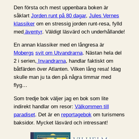
Den första och mest uppenbara boken är
såklart
Jorden runt på 80 dagar
,
Jules Vernes
klassiker
om en stressig jorden runt-resa, fylld
med
äventyr
. Väldigt läsvärd och underhållande!
En annan klassiker med en långresa är
Mobergs
svit om Utvandrarna
. Nästan hela del
2 i serien,
Invandrarna
, handlar faktiskt om
båtfärden över Atlanten. Vilken lång resa! Idag
skulle man ju ta den på några timmar med
flyg…
Som tredje bok väljer jag en bok som lite
indirekt handlar om resor:
Välkommen till
paradiset
. Det är en
reportagebok
om turismens
baksidor. Mycket läsvärd och intressant!