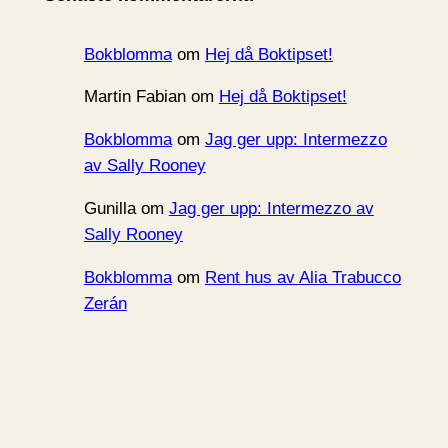
v
Bokblomma
om
Hej då Boktipset!
Martin Fabian
om
Hej då Boktipset!
Bokblomma
om
Jag ger upp: Intermezzo
av Sally Rooney
Gunilla
om
Jag ger upp: Intermezzo av
Sally Rooney
Bokblomma
om
Rent hus av Alia Trabucco
Zerán