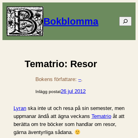
Bokblomma
Sök
Tematrio: Resor
Bokens författare:
–
.
26 jul 2012
Inlägg postat
Lyran
ska inte ut och resa på sin semester, men
uppmanar ändå att ägna veckans
Tematrio
åt att
berätta om tre böcker som handlar om resor,
gärna äventyrliga sådana.