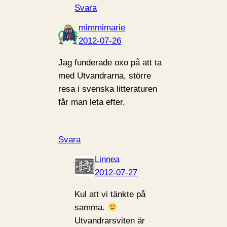
Svara
mimmimarie
2012-07-26
Jag funderade oxo på att ta
med Utvandrarna, större
resa i svenska litteraturen
får man leta efter.
Svara
Linnea
2012-07-27
Kul att vi tänkte på
samma.
Utvandrarsviten är