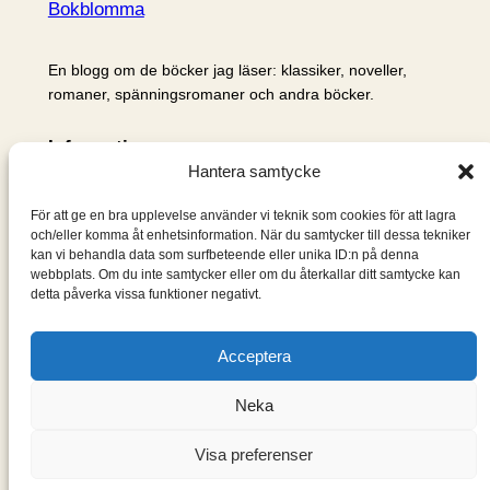
Bokblomma
En blogg om de böcker jag läser: klassiker, noveller,
romaner, spänningsromaner och andra böcker.
Information
Hantera samtycke
Cookie- och integritetspolicy
Om mig & om bloggen
För att ge en bra upplevelse använder vi teknik som cookies för att lagra
S
och/eller komma åt enhetsinformation. När du samtycker till dessa tekniker
kan vi behandla data som surfbeteende eller unika ID:n på denna
ö
webbplats. Om du inte samtycker eller om du återkallar ditt samtycke kan
k
detta påverka vissa funktioner negativt.
Acceptera
Neka
Visa preferenser
Designad med
WordPress