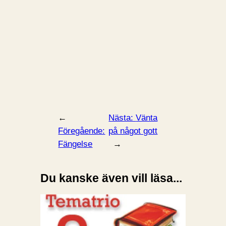
←
Nästa:
Vänta
Föregående:
på något gott
Fängelse
→
Du kanske även vill läsa...