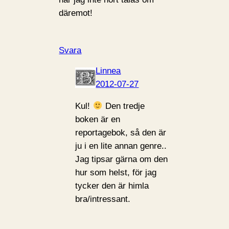
däremot!
Svara
Linnea
2012-07-27
Kul!
Den tredje
boken är en
reportagebok, så den är
ju i en lite annan genre..
Jag tipsar gärna om den
hur som helst, för jag
tycker den är himla
bra/intressant.