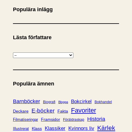
Populära inlägg
Lästa författare
K
a
t
e
Populära ämnen
g
o
r
Barnböcker
Bokcirkel
Biografi
Bokhandel
Blogga
i
Favoriter
E-böcker
Deckare
Fakta
e
Historia
Framsidor
Filmatiseringar
Föräldraskap
r
Kärlek
Klassiker
Kvinnors liv
Klass
Illustrerat