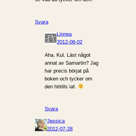
Svara
Linnea
2012-08-02
Aha. Kul. Läst något
annat av Samartin? Jag
har precis börjat på
boken och tycker om
den hittills iaf.
Svara
Jessica
2012-07-28