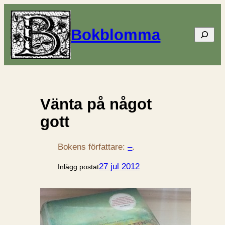
Bokblomma
Sök
Vänta på något
gott
Bokens författare:
–
.
27 jul 2012
Inlägg postat