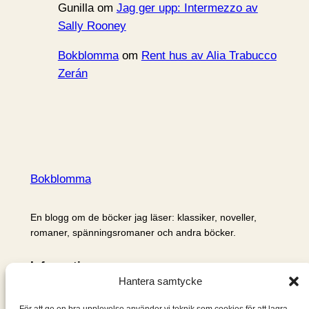
Gunilla
om
Jag ger upp: Intermezzo av
Sally Rooney
Bokblomma
om
Rent hus av Alia Trabucco
Zerán
Bokblomma
En blogg om de böcker jag läser: klassiker, noveller,
romaner, spänningsromaner och andra böcker.
Information
Hantera samtycke
Cookie- och integritetspolicy
Om mig & om bloggen