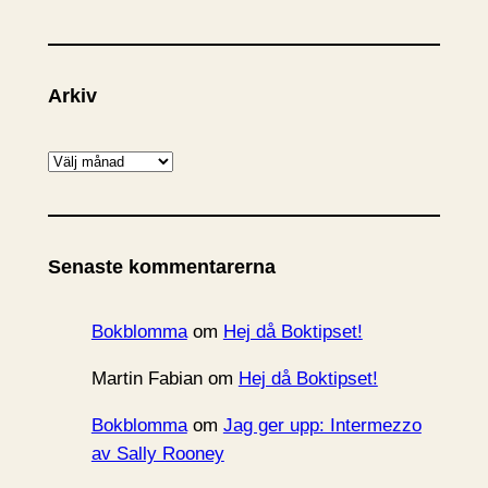
Arkiv
A
r
k
i
Senaste kommentarerna
v
Bokblomma
om
Hej då Boktipset!
Martin Fabian
om
Hej då Boktipset!
Bokblomma
om
Jag ger upp: Intermezzo
av Sally Rooney