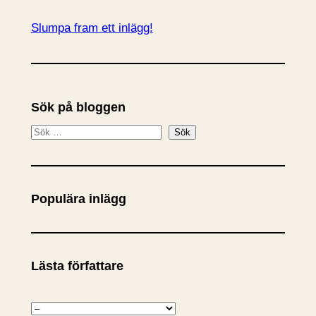
Slumpa fram ett inlägg!
Sök på bloggen
S
Sök
ö
k
Populära inlägg
Lästa författare
K