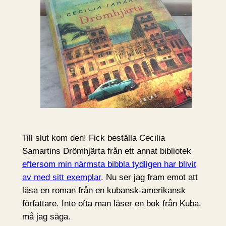
Till slut kom den! Fick beställa Cecilia
Samartins Drömhjärta från ett annat bibliotek
eftersom min närmsta bibbla tydligen har blivit
av med sitt exemplar
. Nu ser jag fram emot att
läsa en roman från en kubansk-amerikansk
författare. Inte ofta man läser en bok från Kuba,
må jag säga.