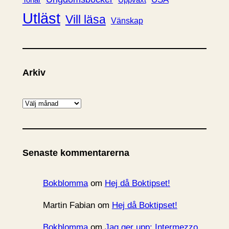
Tonår
Utläst
Vill läsa
Vänskap
Arkiv
A
r
k
i
Senaste kommentarerna
v
Bokblomma
om
Hej då Boktipset!
Martin Fabian
om
Hej då Boktipset!
Bokblomma
om
Jag ger upp: Intermezzo