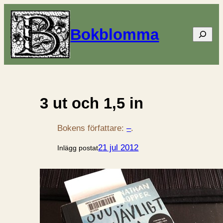
Bokblomma
Sök
3 ut och 1,5 in
Bokens författare:
–
.
21 jul 2012
Inlägg postat