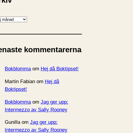
rkiv
enaste kommentarerna
Bokblomma
om
Hej då Boktipset!
Martin Fabian
om
Hej då
Boktipset!
Bokblomma
om
Jag ger upp:
Intermezzo av Sally Rooney
Gunilla
om
Jag ger upp:
Intermezzo av Sally Rooney