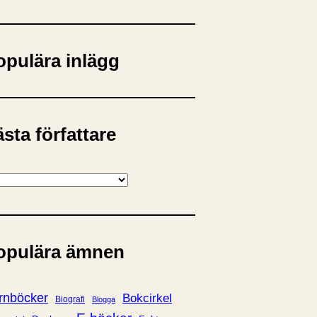
opulära inlägg
sta författare
opulära ämnen
rnböcker
Bokcirkel
Biografi
Blogga