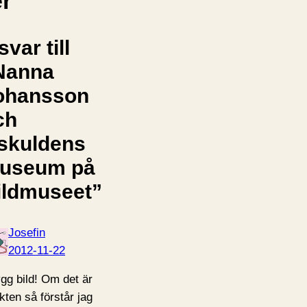
er
svar till
Nanna
ohansson
ch
skuldens
useum på
ildmuseet”
Josefin
2012-11-22
gg bild! Om det är
ikten så förstår jag