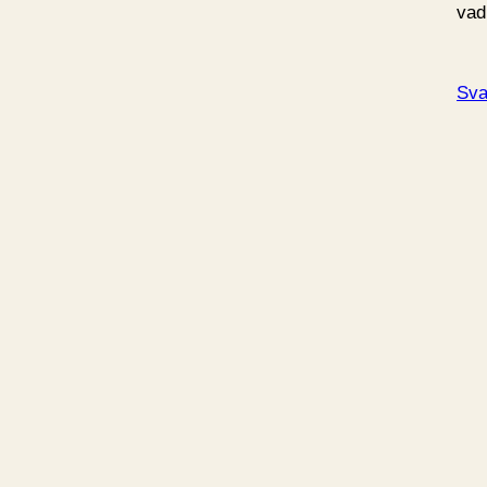
vad
Sva