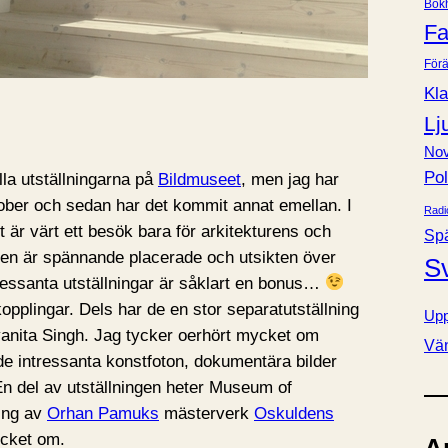
Bok
e
Fa
r
Förä
Kla
Lj
Nov
Pol
lla utställningarna på
Bildmuseet
, men jag har
ktober och sedan har det kommit annat emellan. I
Radi
 är värt ett besök bara för arkitekturens och
Sp
ren är spännande placerade och utsikten över
S
ressanta utställningar är såklart en bonus…
 kopplingar. Dels har de en stor separatutställning
Upp
anita Singh. Jag tycker oerhört mycket om
Vä
åde intressanta konstfoton, dokumentära bilder
n del av utställningen heter Museum of
ning av
Orhan Pamuks
mästerverk
Oskuldens
ycket om.