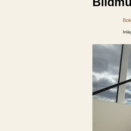
Bildmu
Bok
Inlä