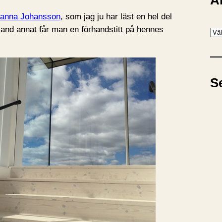
A
anna Johansson
, som jag ju har läst en hel del
land annat får man en förhandstitt på hennes
A
r
k
i
S
v