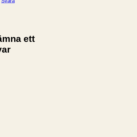
Svara
ämna ett
var