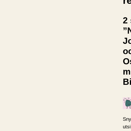
r
2 
”
J
o
O
m
B
Sny
uts