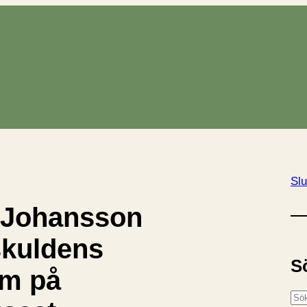
Slu
 Johansson
kuldens
S
m på
S