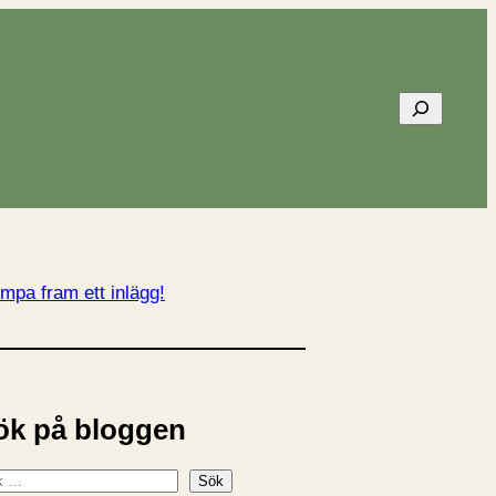
Sök
mpa fram ett inlägg!
ök på bloggen
Sök