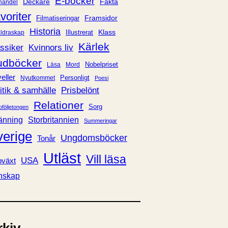
E-böcker
Deckare
Fakta
handel
voriter
Framsidor
Filmatiseringar
Historia
Klass
ldraskap
Illustrerat
Kärlek
ssiker
Kvinnors liv
udböcker
Nobelpriset
Läsa
Mord
eller
Personligt
Nyutkommet
Poesi
itik & samhälle
Prisbelönt
Relationer
Sorg
oföljetongen
änning
Storbritannien
Summeringar
verige
Ungdomsböcker
Tonår
Utläst
Vill läsa
USA
växt
nskap