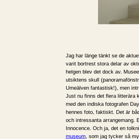
Jag har länge tänkt se de aktue
varit bortrest stora delar av o
helgen blev det dock av. Museet
utsiktens skull (panoramafönst
Umeälven fantastisk!), men int
Just nu finns det flera litterära
med den indiska fotografen Day
hennes foto, faktiskt. Det är b
och intressanta arrangemang. E
Innocence. Och ja, det en tolk
museum
, som jag tycker så m