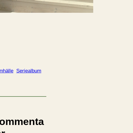
amhälle
Seriealbum
ommenta