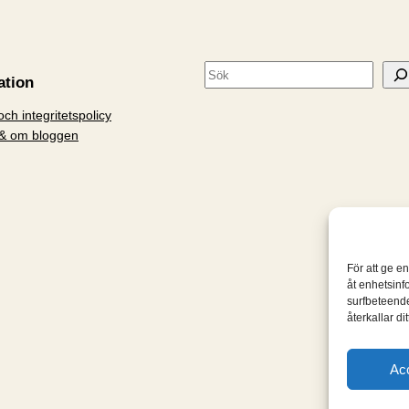
S
ation
ö
ch integritetspolicy
k
& om bloggen
För att ge e
åt enhetsinf
surfbeteende
återkallar d
Ac