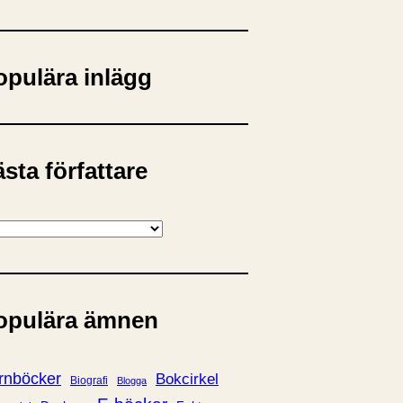
opulära inlägg
sta författare
opulära ämnen
rnböcker
Bokcirkel
Biografi
Blogga