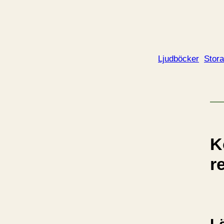
Ljudböcker
Stora
K
r