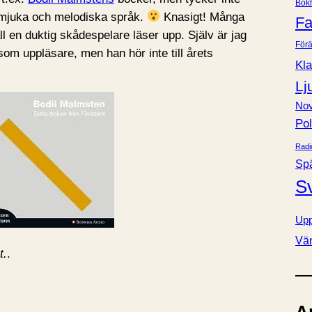
Bok
e
 mjuka och melodiska språk.
Knasigt! Många
Fa
r
ll en duktig skådespelare läser upp. Själv är jag
Förä
om uppläsare, men han hör inte till årets
Kla
Lj
Nov
Pol
Radi
Sp
S
Upp
Vä
t.
.