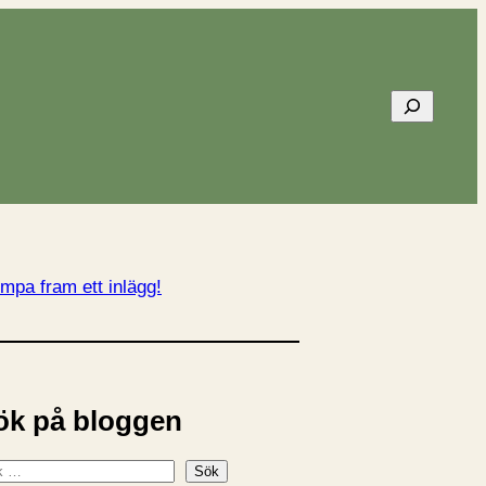
Sök
mpa fram ett inlägg!
ök på bloggen
Sök