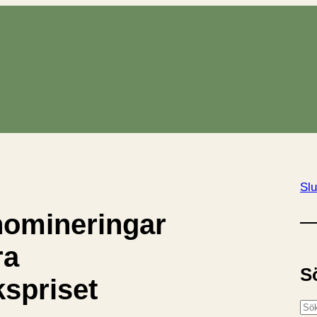
Slu
nomineringar
ra
S
kspriset
S