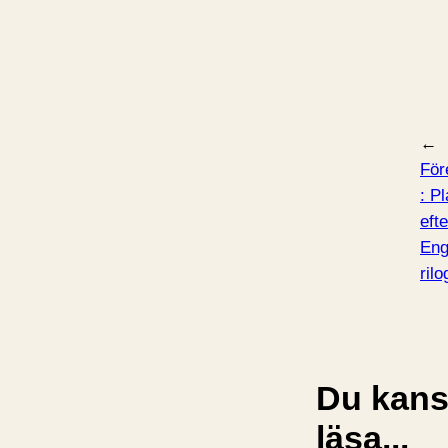
←
För
:
Pl
efte
Eng
rilo
Du kansk
läsa...