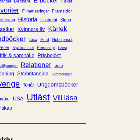
E-böcker
Deckare
Fakta
handel
voriter
Framsidor
Filmatiseringar
Historia
Klass
ldraskap
Illustrerat
Kärlek
ssiker
Kvinnors liv
udböcker
Nobelpriset
Läsa
Mord
eller
Personligt
Nyutkommet
Poesi
itik & samhälle
Prisbelönt
Relationer
Sorg
oföljetongen
änning
Storbritannien
Summeringar
verige
Ungdomsböcker
Tonår
Utläst
Vill läsa
USA
växt
nskap