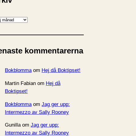
rkiv
enaste kommentarerna
Bokblomma
om
Hej då Boktipset!
Martin Fabian
om
Hej då
Boktipset!
Bokblomma
om
Jag ger upp:
Intermezzo av Sally Rooney
Gunilla
om
Jag ger upp:
Intermezzo av Sally Rooney