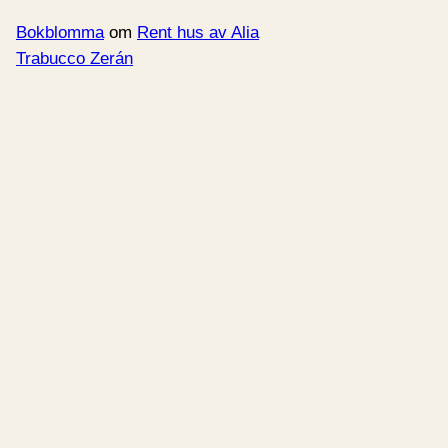
Bokblomma
om
Rent hus av Alia
Trabucco Zerán