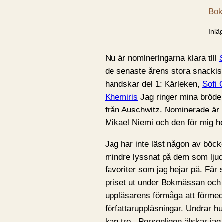
Bok
Inlä
Nu är nomineringarna klara till
de senaste årens stora snacki
handskar del 1: Kärleken,
Sofi
Khemiris
Jag ringer mina bröder
från Auschwitz. Nominerade är o
Mikael Niemi och den för mig he
Jag har inte läst någon av böc
mindre lyssnat på dem som ljudb
favoriter som jag hejar på. Får
priset ut under Bokmässan och 
uppläsarens förmåga att förmed
författaruppläsningar. Undrar 
kan tro.. Personligen älskar jag