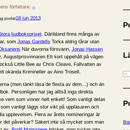
ö
ens författare:
–
.
k
18 jun 2013
gg postat
P
Stora ljudbokspriset
. Däribland finns många av
sar, som
Jonas Gardells
Torka aldrig tårar utan
 Oksanens
När duvorna försvann,
Jonas Hassen
Lä
, Augustprisvinnaren Ett kort uppehåll på vägen
ckså Little Bee av Chris Cleave, Fallvatten av
lt okända Krimineller av Aino Trosell.
K
a
kerna (men tänkt läsa de flesta av dem…) och än
t
ok. Personligen har jag alltså inga direkta
e
 se vem som vinner helt enkelt! Som vanligt delas
P
g
som vanligt läggs stor vikt på uppläsaren och
o
la upplevelsen. Flera av årets nomineringar är
r
hur det påverkar? Säkert inte så mycket som man
Ba
i
 t.ex.
Bodil Malmstens
böcker, men tycker inte