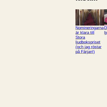
Nomineringarna
D
är klara till
l
Stora
ljudbokspriset
(och jag röstar
på Färjan!)