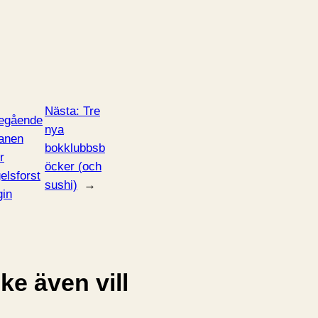
Nästa:
Tre
egående
nya
anen
bokklubbsb
r
öcker (och
elsforst
sushi)
→
gin
e även vill