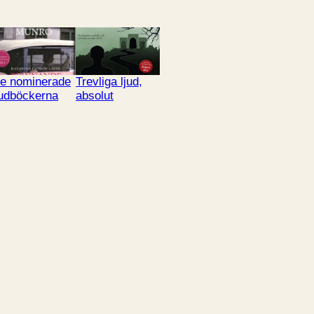
e nominerade
Trevliga ljud,
judböckerna
absolut