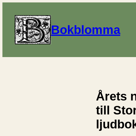
Bokblomma
Årets 
till Sto
ljudbo