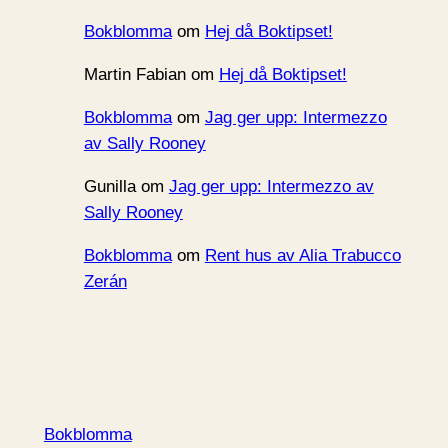
Bokblomma
om
Hej då Boktipset!
Martin Fabian
om
Hej då Boktipset!
Bokblomma
om
Jag ger upp: Intermezzo
av Sally Rooney
Gunilla
om
Jag ger upp: Intermezzo av
Sally Rooney
Bokblomma
om
Rent hus av Alia Trabucco
Zerán
Bokblomma