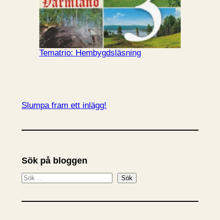
Tematrio: Hembygdsläsning
Slumpa fram ett inlägg!
Sök på bloggen
S
Sök
ö
k