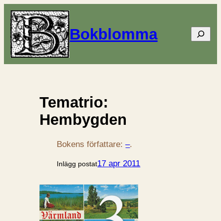
Bokblomma
Sök
Tematrio:
Hembygden
Bokens författare:
–
.
17 apr 2011
Inlägg postat