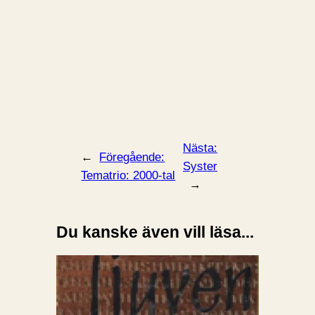
Nästa:
←
Föregående:
Syster
Tematrio: 2000-tal
→
Du kanske även vill läsa...