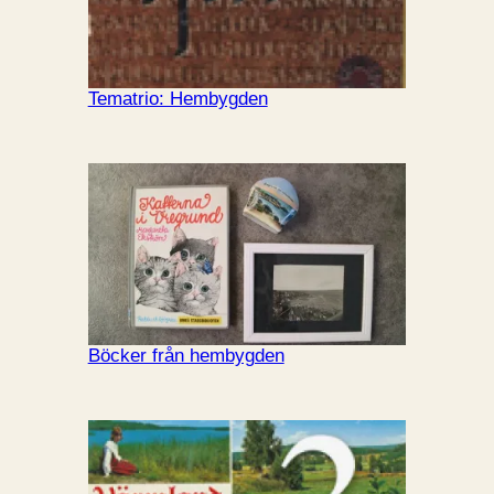
Tematrio: Hembygden
Böcker från hembygden