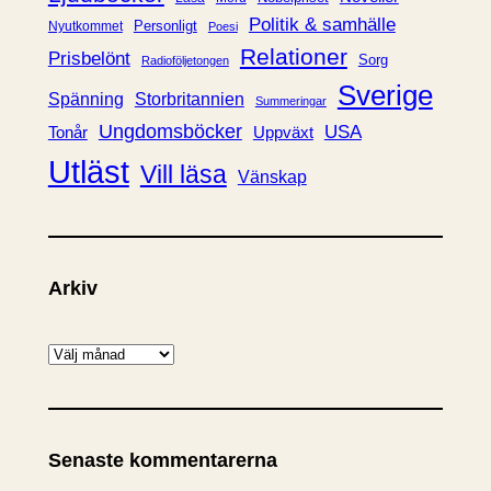
Politik & samhälle
Personligt
Nyutkommet
Poesi
Relationer
Prisbelönt
Sorg
Radioföljetongen
Sverige
Spänning
Storbritannien
Summeringar
Ungdomsböcker
USA
Uppväxt
Tonår
Utläst
Vill läsa
Vänskap
Arkiv
A
r
k
i
Senaste kommentarerna
v