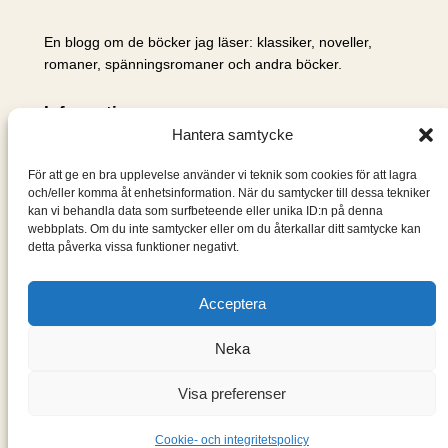
En blogg om de böcker jag läser: klassiker, noveller,
romaner, spänningsromaner och andra böcker.
Information
Hantera samtycke
Cookie- och integritetspolicy
Om mig & om bloggen
För att ge en bra upplevelse använder vi teknik som cookies för att lagra
S
och/eller komma åt enhetsinformation. När du samtycker till dessa tekniker
kan vi behandla data som surfbeteende eller unika ID:n på denna
ö
webbplats. Om du inte samtycker eller om du återkallar ditt samtycke kan
k
detta påverka vissa funktioner negativt.
Acceptera
Neka
Visa preferenser
Designad med
WordPress
Cookie- och integritetspolicy