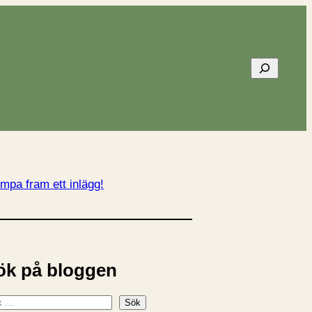
Sök
mpa fram ett inlägg!
ök på bloggen
Sök