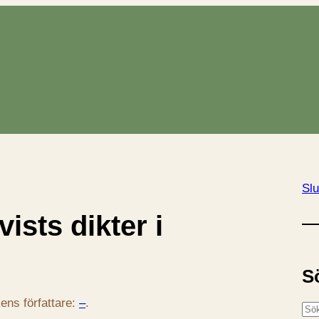
Slu
ists dikter i
S
ens författare:
–
.
S