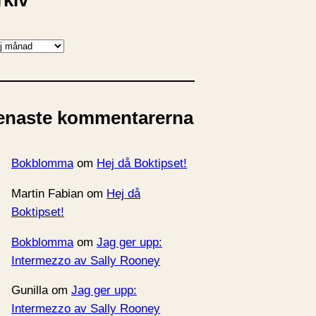
rkiv
enaste kommentarerna
Bokblomma
om
Hej då Boktipset!
Martin Fabian
om
Hej då
Boktipset!
Bokblomma
om
Jag ger upp:
Intermezzo av Sally Rooney
Gunilla
om
Jag ger upp:
Intermezzo av Sally Rooney