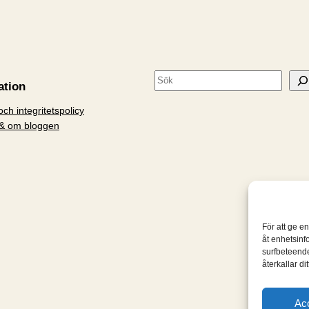
S
ation
ö
ch integritetspolicy
k
& om bloggen
För att ge e
åt enhetsinf
surfbeteende
återkallar d
Ac