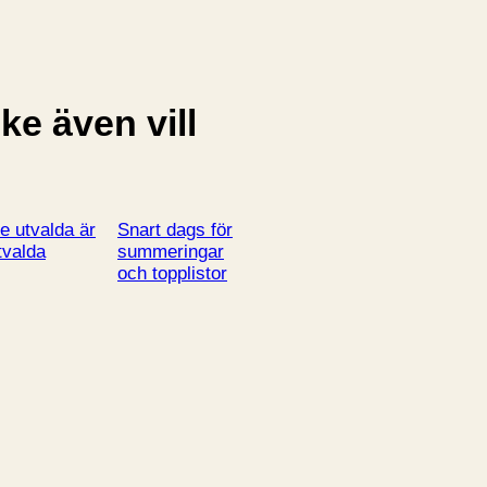
e även vill
e utvalda är
Snart dags för
tvalda
summeringar
och topplistor