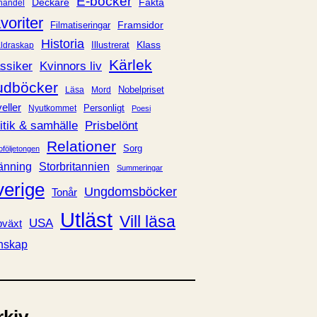
E-böcker
Deckare
Fakta
handel
voriter
Framsidor
Filmatiseringar
Historia
Klass
ldraskap
Illustrerat
Kärlek
ssiker
Kvinnors liv
udböcker
Nobelpriset
Läsa
Mord
eller
Personligt
Nyutkommet
Poesi
itik & samhälle
Prisbelönt
Relationer
Sorg
oföljetongen
änning
Storbritannien
Summeringar
verige
Ungdomsböcker
Tonår
Utläst
Vill läsa
USA
växt
nskap