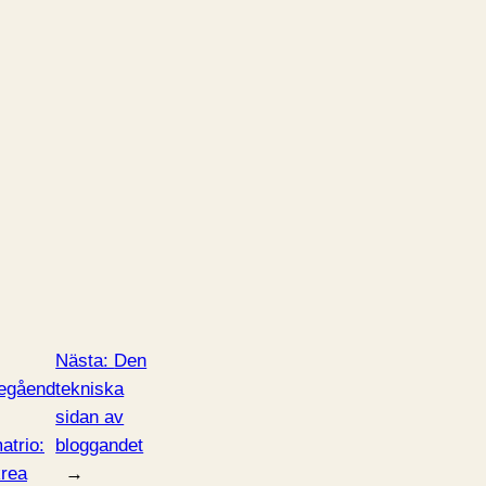
Nästa:
Den
egåend
tekniska
sidan av
atrio:
bloggandet
rea
→