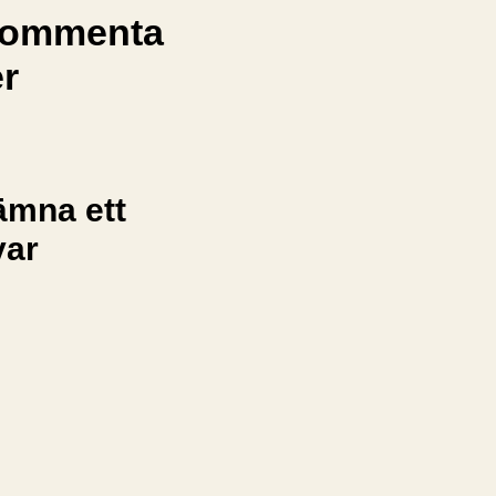
ommenta
er
ämna ett
var