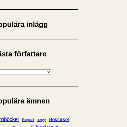
opulära inlägg
sta författare
opulära ämnen
rnböcker
Bokcirkel
Biografi
Blogga