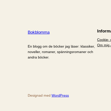
Inform
Bokblomma
Cookie- o
Om mig 
En blogg om de böcker jag läser: klassiker,
noveller, romaner, spänningsromaner och
andra böcker.
Designad med
WordPress