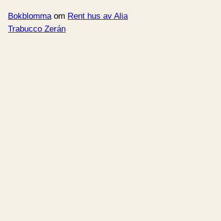
Bokblomma
om
Rent hus av Alia
Trabucco Zerán