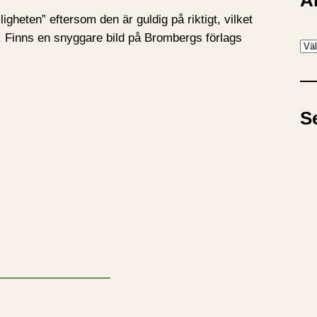
A
gheten” eftersom den är guldig på riktigt, vilket
n.. Finns en snyggare bild på Brombergs förlags
A
r
k
i
S
v