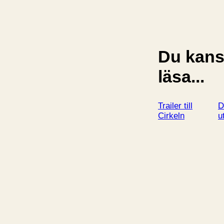
Du kansk
läsa...
Trailer till
D
Cirkeln
u