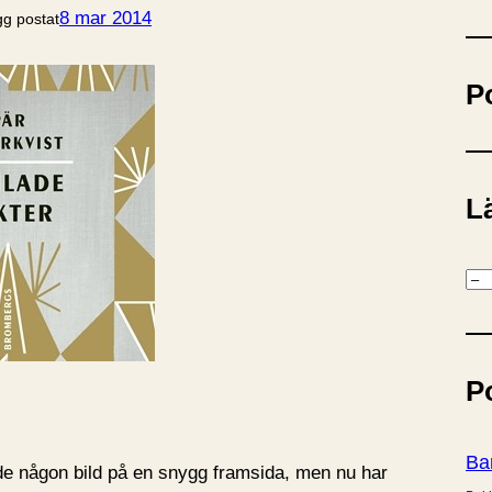
ö
8 mar 2014
gg postat
k
P
Lä
K
a
t
e
P
g
o
r
Ba
ade någon bild på en snygg framsida, men nu har
i