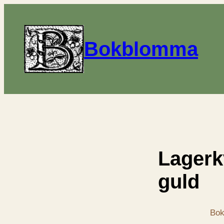
Bokblomma
Lagerkv
guld
Bok