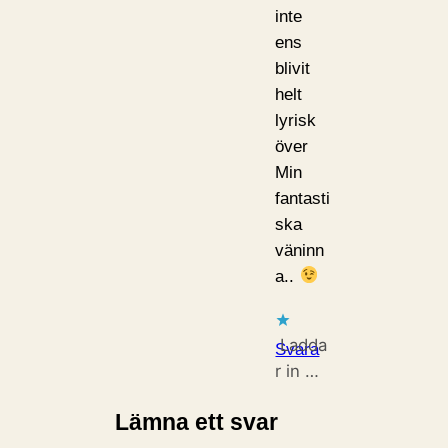
inte
ens
blivit
helt
lyrisk
över
Min
fantasti
ska
väninn
a..
Ladda
Svara
r in …
Lämna ett svar