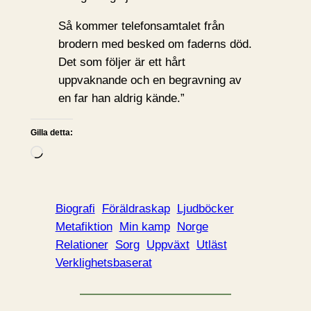
Så kommer telefonsamtalet från
brodern med besked om faderns död.
Det som följer är ett hårt
uppvaknande och en begravning av
en far han aldrig kände.”
Gilla detta:
L
a
d
d
Biografi
Föräldraskap
Ljudböcker
a
Metafiktion
Min kamp
Norge
r
Relationer
Sorg
Uppväxt
Utläst
i
Verklighetsbaserat
n
…