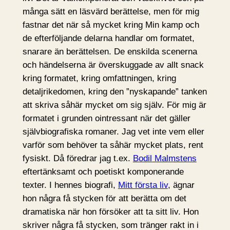
många sätt en läsvärd berättelse, men för mig
fastnar det när så mycket kring Min kamp och
de efterföljande delarna handlar om formatet,
snarare än berättelsen. De enskilda scenerna
och händelserna är överskuggade av allt snack
kring formatet, kring omfattningen, kring
detaljrikedomen, kring den ”nyskapande” tanken
att skriva såhär mycket om sig själv. För mig är
formatet i grunden ointressant när det gäller
självbiografiska romaner. Jag vet inte vem eller
varför som behöver ta såhär mycket plats, rent
fysiskt. Då föredrar jag t.ex.
Bodil Malmstens
eftertänksamt och poetiskt komponerande
texter. I hennes biografi,
Mitt första liv
, ägnar
hon några få stycken för att berätta om det
dramatiska när hon försöker att ta sitt liv. Hon
skriver några få stycken, som tränger rakt in i