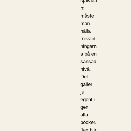
självkla
rt
måste
man
hålla
förvänt
ningarn
a på en
sansad
nivå.
Det
gäller
ju
egentli
gen
alla
böcker.
Jag blir