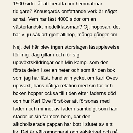
1500 sidor åt att berätta om hemmafruar
tidigare? Knausgårds omfattande verk är något
annat. Vem har läst 4000 sidor om en
västerländsk, medelklassman? Oj, hoppsan, det
har vi ju såklart gjort allihop, många gånger om.
Nej, det här blev ingen storslagen läsupplevelse
för mig. Jag gillar i och för sig
uppväxtskildringar och Min kamp, som den
första delen i serien heter och som är den bok
som jag har läst, handlar mycket om Karl Oves
uppväxt, hans dåliga relation med sin far och
boken hoppar också till tiden efter faderns död
och hur Karl Ove försöker att försonas med
fadern och minnet av fadern samtidigt som han
städar ur sin farmors hem, där den
alkoholiserade pappan har bott i slutet av sitt
liv. Det är välkomponerat och välskrivet och på