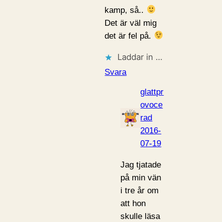
kamp, så..
Det är väl mig
det är fel på.
Laddar in …
Svara
glattpr
ovoce
rad
2016-
07-19
Jag tjatade
på min vän
i tre år om
att hon
skulle läsa