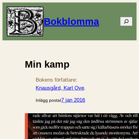
Bokblomma
Sök
Min kamp
Bokens författare:
Knausgård, Karl Ove
.
7 jan 2016
Inlägg postat